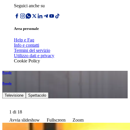
Seguici anche su
Area personale
Help e Faq
Info e contatti
Termini del servizio
Utilizzo dati e privacy
Cookie Policy
People
People
Televisione
Spettacolo
1
di 18
Avvia slideshow
Fullscreen
Zoom