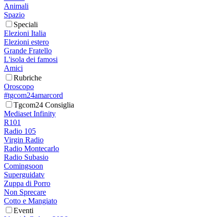
Animali
Spazio
Speciali
Elezioni Italia
Elezioni estero
Grande Fratello
L'isola dei famosi
Amici
Rubriche
Oroscopo
#tgcom24amarcord
Tgcom24 Consiglia
Mediaset Infinity
R101
Radio 105
Virgin Radio
Radio Montecarlo
Radio Subasio
Comingsoon
Superguidatv
Zuppa di Porro
Non Sprecare
Cotto e Mangiato
Eventi