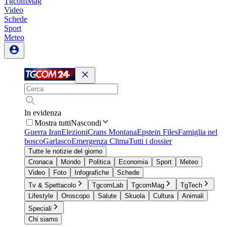
TgcomMag
Video
Schede
Sport
Meteo
In evidenza
Mostra tutti
Nascondi
Guerra Iran
Elezioni
Crans Montana
Epstein Files
Famiglia nel
bosco
Garlasco
Emergenza Clima
Tutti i dossier
Tutte le notizie del giorno
Cronaca
Mondo
Politica
Economia
Sport
Meteo
Video
Foto
Infografiche
Schede
Tv & Spettacolo
TgcomLab
TgcomMag
TgTech
Lifestyle
Oroscopo
Salute
Skuola
Cultura
Animali
Speciali
Chi siamo