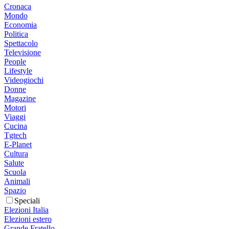
Cronaca
Mondo
Economia
Politica
Spettacolo
Televisione
People
Lifestyle
Videogiochi
Donne
Magazine
Motori
Viaggi
Cucina
Tgtech
E-Planet
Cultura
Salute
Scuola
Animali
Spazio
Speciali
Elezioni Italia
Elezioni estero
Grande Fratello