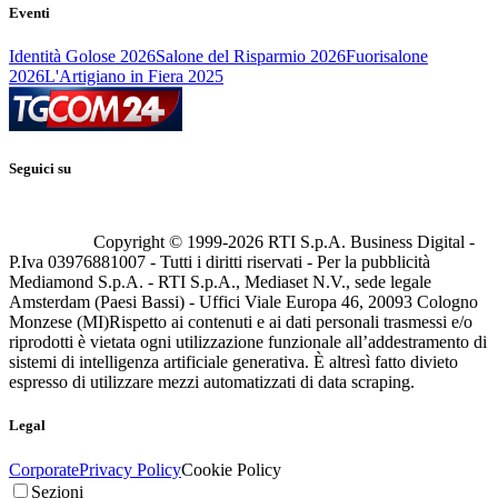
Eventi
Identità Golose 2026
Salone del Risparmio 2026
Fuorisalone
2026
L'Artigiano in Fiera 2025
Seguici su
Copyright © 1999-
2026
RTI S.p.A. Business Digital -
P.Iva 03976881007 - Tutti i diritti riservati - Per la pubblicità
Mediamond S.p.A. - RTI S.p.A., Mediaset N.V., sede legale
Amsterdam (Paesi Bassi) - Uffici Viale Europa 46, 20093 Cologno
Monzese (MI)
Rispetto ai contenuti e ai dati personali trasmessi e/o
riprodotti è vietata ogni utilizzazione funzionale all’addestramento di
sistemi di intelligenza artificiale generativa. È altresì fatto divieto
espresso di utilizzare mezzi automatizzati di data scraping.
Legal
Corporate
Privacy Policy
Cookie Policy
Sezioni