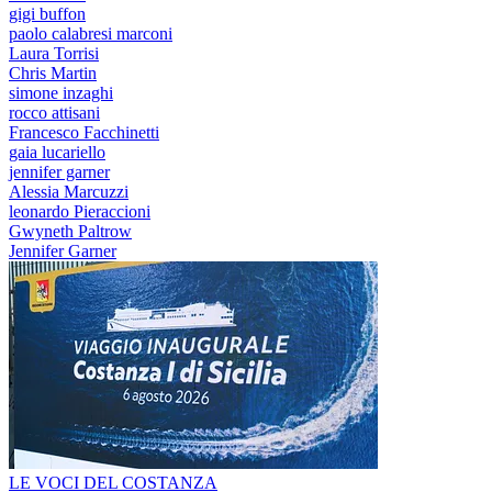
gigi buffon
paolo calabresi marconi
Laura Torrisi
Chris Martin
simone inzaghi
rocco attisani
Francesco Facchinetti
gaia lucariello
jennifer garner
Alessia Marcuzzi
leonardo Pieraccioni
Gwyneth Paltrow
Jennifer Garner
LE VOCI DEL COSTANZA