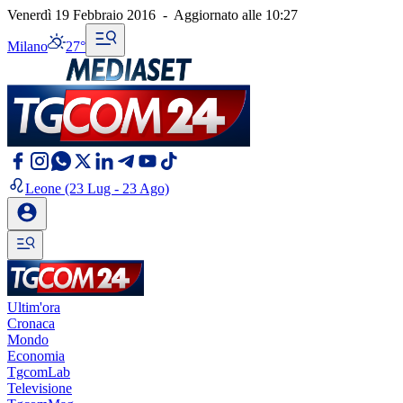
Venerdì 19 Febbraio 2016
-
Aggiornato alle
10:27
Milano
27°
Leone
(23 Lug - 23 Ago)
Ultim'ora
Cronaca
Mondo
Economia
TgcomLab
Televisione