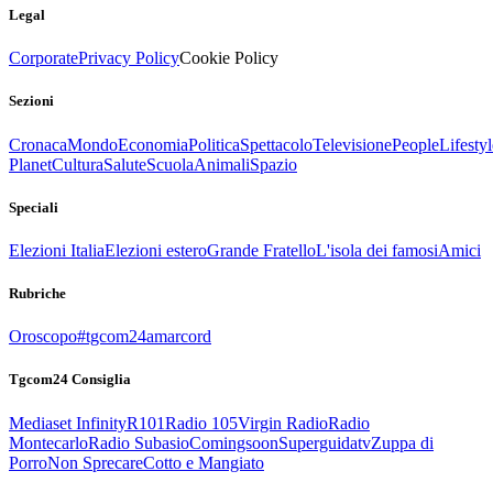
Legal
Corporate
Privacy Policy
Cookie Policy
Sezioni
Cronaca
Mondo
Economia
Politica
Spettacolo
Televisione
People
Lifestyl
Planet
Cultura
Salute
Scuola
Animali
Spazio
Speciali
Elezioni Italia
Elezioni estero
Grande Fratello
L'isola dei famosi
Amici
Rubriche
Oroscopo
#tgcom24amarcord
Tgcom24 Consiglia
Mediaset Infinity
R101
Radio 105
Virgin Radio
Radio
Montecarlo
Radio Subasio
Comingsoon
Superguidatv
Zuppa di
Porro
Non Sprecare
Cotto e Mangiato