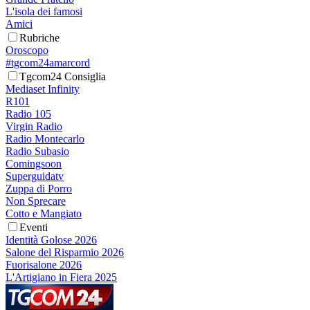
L'isola dei famosi
Amici
Rubriche
Oroscopo
#tgcom24amarcord
Tgcom24 Consiglia
Mediaset Infinity
R101
Radio 105
Virgin Radio
Radio Montecarlo
Radio Subasio
Comingsoon
Superguidatv
Zuppa di Porro
Non Sprecare
Cotto e Mangiato
Eventi
Identità Golose 2026
Salone del Risparmio 2026
Fuorisalone 2026
L'Artigiano in Fiera 2025