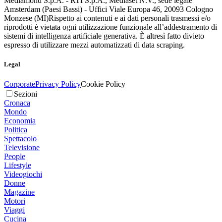
Mediamond S.p.A. - RTI S.p.A., Mediaset N.V., sede legale
Amsterdam (Paesi Bassi) - Uffici Viale Europa 46, 20093 Cologno
Monzese (MI)
Rispetto ai contenuti e ai dati personali trasmessi e/o
riprodotti è vietata ogni utilizzazione funzionale all’addestramento di
sistemi di intelligenza artificiale generativa. È altresì fatto divieto
espresso di utilizzare mezzi automatizzati di data scraping.
Legal
Corporate
Privacy Policy
Cookie Policy
Sezioni
Cronaca
Mondo
Economia
Politica
Spettacolo
Televisione
People
Lifestyle
Videogiochi
Donne
Magazine
Motori
Viaggi
Cucina