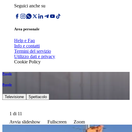
Seguici anche su
Area personale
Help e Faq
Info e contatti
Termini del servizio
Utilizzo dati e privacy
Cookie Policy
People
People
Televisione
Spettacolo
1
di 11
Avvia slideshow
Fullscreen
Zoom