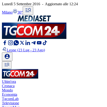
Lunedì 5 Settembre 2016
-
Aggiornato alle
12:24
Milano
30°
Leone
(23 Lug - 23 Ago)
Ultim'ora
Cronaca
Mondo
Economia
TgcomLab
Televisione