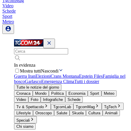
TgcomMag
Video
Schede
Sport
Meteo
In evidenza
Mostra tutti
Nascondi
Guerra Iran
Elezioni
Crans Montana
Epstein Files
Famiglia nel
bosco
Garlasco
Emergenza Clima
Tutti i dossier
Tutte le notizie del giorno
Cronaca
Mondo
Politica
Economia
Sport
Meteo
Video
Foto
Infografiche
Schede
Tv & Spettacolo
TgcomLab
TgcomMag
TgTech
Lifestyle
Oroscopo
Salute
Skuola
Cultura
Animali
Speciali
Chi siamo