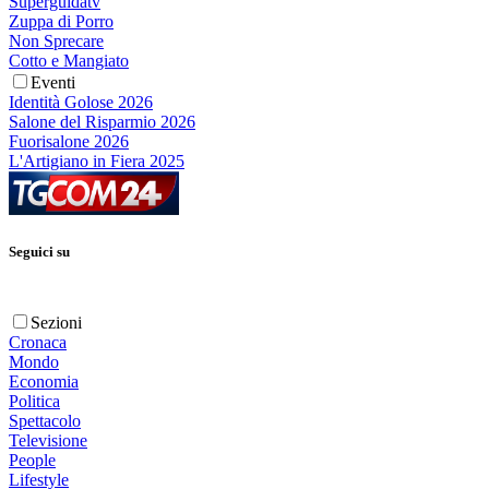
Superguidatv
Zuppa di Porro
Non Sprecare
Cotto e Mangiato
Eventi
Identità Golose 2026
Salone del Risparmio 2026
Fuorisalone 2026
L'Artigiano in Fiera 2025
Seguici su
Sezioni
Cronaca
Mondo
Economia
Politica
Spettacolo
Televisione
People
Lifestyle