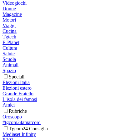
Videogiochi
Donne
Magazine
Motori
Viaggi
Cucina
Tgtech
E-Planet
Cultura
Salute
Scuola
Animali
Spazio
Speciali
Elezioni Italia
Elezioni estero
Grande Fratello
L'isola dei famosi
Amici
Rubriche
Oroscopo
#tgcom24amarcord
Tgcom24 Consiglia
Mediaset Infinity
R101