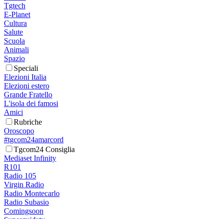
Tgtech
E-Planet
Cultura
Salute
Scuola
Animali
Spazio
Speciali
Elezioni Italia
Elezioni estero
Grande Fratello
L'isola dei famosi
Amici
Rubriche
Oroscopo
#tgcom24amarcord
Tgcom24 Consiglia
Mediaset Infinity
R101
Radio 105
Virgin Radio
Radio Montecarlo
Radio Subasio
Comingsoon