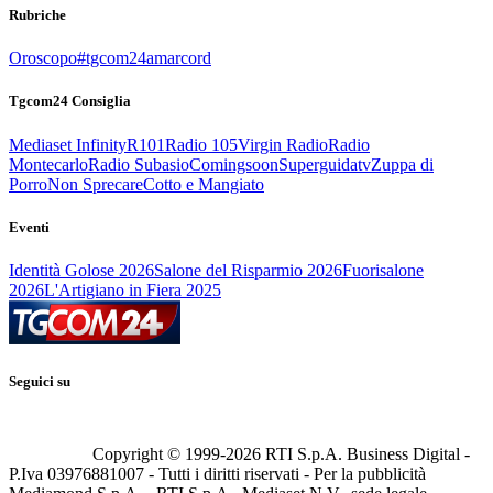
Rubriche
Oroscopo
#tgcom24amarcord
Tgcom24 Consiglia
Mediaset Infinity
R101
Radio 105
Virgin Radio
Radio
Montecarlo
Radio Subasio
Comingsoon
Superguidatv
Zuppa di
Porro
Non Sprecare
Cotto e Mangiato
Eventi
Identità Golose 2026
Salone del Risparmio 2026
Fuorisalone
2026
L'Artigiano in Fiera 2025
Seguici su
Copyright © 1999-
2026
RTI S.p.A. Business Digital -
P.Iva 03976881007 - Tutti i diritti riservati - Per la pubblicità