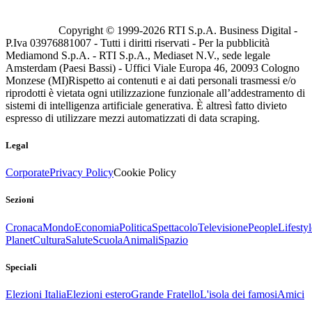
Copyright © 1999-
2026
RTI S.p.A. Business Digital -
P.Iva 03976881007 - Tutti i diritti riservati - Per la pubblicità
Mediamond S.p.A. - RTI S.p.A., Mediaset N.V., sede legale
Amsterdam (Paesi Bassi) - Uffici Viale Europa 46, 20093 Cologno
Monzese (MI)
Rispetto ai contenuti e ai dati personali trasmessi e/o
riprodotti è vietata ogni utilizzazione funzionale all’addestramento di
sistemi di intelligenza artificiale generativa. È altresì fatto divieto
espresso di utilizzare mezzi automatizzati di data scraping.
Legal
Corporate
Privacy Policy
Cookie Policy
Sezioni
Cronaca
Mondo
Economia
Politica
Spettacolo
Televisione
People
Lifestyl
Planet
Cultura
Salute
Scuola
Animali
Spazio
Speciali
Elezioni Italia
Elezioni estero
Grande Fratello
L'isola dei famosi
Amici