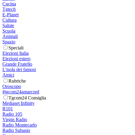
Cucina
Tgtech
E-Planet
Cultura
Salute
Scuola
Animali
Spazio
Speciali
Elezioni Italia
Elezioni estero
Grande Fratello
L'isola dei famosi
Amici
Rubriche
Oroscopo
#tgcom24amarcord
Tgcom24 Consiglia
Mediaset Infinity
R101
Radio 105
Virgin Radio
Radio Montecarlo
Radio Subasio