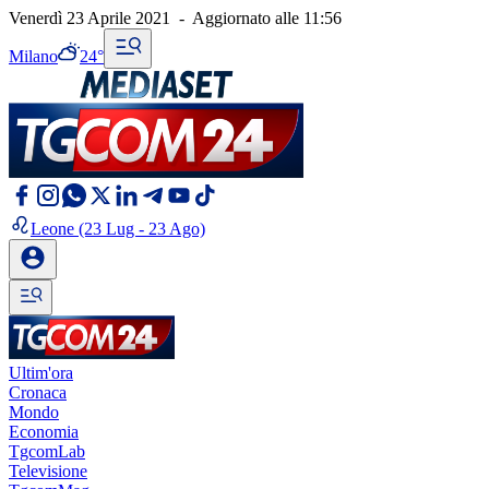
Venerdì 23 Aprile 2021
-
Aggiornato alle
11:56
Milano
24°
Leone
(23 Lug - 23 Ago)
Ultim'ora
Cronaca
Mondo
Economia
TgcomLab
Televisione