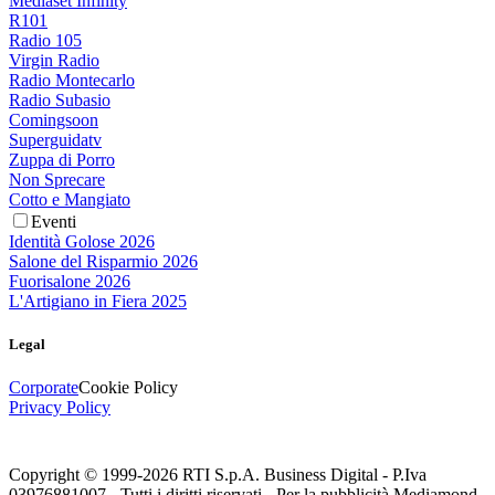
Mediaset Infinity
R101
Radio 105
Virgin Radio
Radio Montecarlo
Radio Subasio
Comingsoon
Superguidatv
Zuppa di Porro
Non Sprecare
Cotto e Mangiato
Eventi
Identità Golose 2026
Salone del Risparmio 2026
Fuorisalone 2026
L'Artigiano in Fiera 2025
Legal
Corporate
Cookie Policy
Privacy Policy
Copyright © 1999-
2026
RTI S.p.A. Business Digital - P.Iva
03976881007 - Tutti i diritti riservati - Per la pubblicità Mediamond