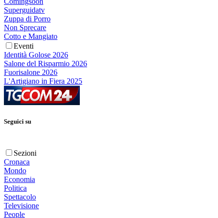
Comingsoon
Superguidatv
Zuppa di Porro
Non Sprecare
Cotto e Mangiato
Eventi
Identità Golose 2026
Salone del Risparmio 2026
Fuorisalone 2026
L'Artigiano in Fiera 2025
Seguici su
Sezioni
Cronaca
Mondo
Economia
Politica
Spettacolo
Televisione
People