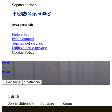
Seguici anche su
Area personale
Help e Faq
Info e contatti
Termini del servizio
Utilizzo dati e privacy
Cookie Policy
People
People
Televisione
Spettacolo
1
di 16
Avvia slideshow
Fullscreen
Zoom