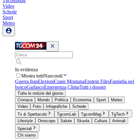
TgcomMag
Video
Schede
Sport
Meteo
In evidenza
Mostra tutti
Nascondi
Guerra Iran
Elezioni
Crans Montana
Epstein Files
Famiglia nel
bosco
Garlasco
Emergenza Clima
Tutti i dossier
Tutte le notizie del giorno
Cronaca
Mondo
Politica
Economia
Sport
Meteo
Video
Foto
Infografiche
Schede
Tv & Spettacolo
TgcomLab
TgcomMag
TgTech
Lifestyle
Oroscopo
Salute
Skuola
Cultura
Animali
Speciali
Chi siamo