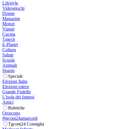
Lifestyle
Videogiochi
Donne
Magazine
Motori
Viaggi
Cucina
Tgtech
E-Planet
Cultura
Salute
Scuola
Animali
Spazio
Speciali
Elezioni Italia
Elezioni estero
Grande Fratello
L'isola dei famosi
Amici
Rubriche
Oroscopo
#tgcom24amarcord
Tgcom24 Consiglia