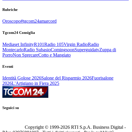
Rubriche
Oroscopo
#tgcom24amarcord
Tgcom24 Consiglia
Mediaset Infinity
R101
Radio 105
Virgin Radio
Radio
Montecarlo
Radio Subasio
Comingsoon
Superguidatv
Zuppa di
Porro
Non Sprecare
Cotto e Mangiato
Eventi
Identità Golose 2026
Salone del Risparmio 2026
Fuorisalone
2026
L'Artigiano in Fiera 2025
Seguici su
Copyright © 1999-
2026
RTI S.p.A. Business Digital -