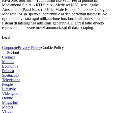
P.Iva 03976881007 - Tutti i diritti riservati - Per la pubblicità
Mediamond S.p.A. - RTI S.p.A., Mediaset N.V., sede legale
Amsterdam (Paesi Bassi) - Uffici Viale Europa 46, 20093 Cologno
Monzese (MI)
Rispetto ai contenuti e ai dati personali trasmessi e/o
riprodotti è vietata ogni utilizzazione funzionale all’addestramento di
sistemi di intelligenza artificiale generativa. È altresì fatto divieto
espresso di utilizzare mezzi automatizzati di data scraping.
Legal
Corporate
Privacy Policy
Cookie Policy
Sezioni
Cronaca
Mondo
Economia
Politica
Spettacolo
Televisione
People
Lifestyle
Videogiochi
Donne
Magazine
Motori
Viaggi