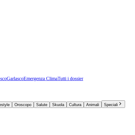
osco
Garlasco
Emergenza Clima
Tutti i dossier
estyle
Oroscopo
Salute
Skuola
Cultura
Animali
Speciali