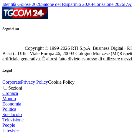
Identità Golose 2026
Salone del Risparmio 2026
Fuorisalone 2026
L'Ar
Seguici su
Copyright © 1999-
2026
RTI S.p.A. Business Digital - P.I
Bassi) - Uffici Viale Europa 46, 20093 Cologno Monzese (MI)
Rispett
artificiale generativa. È altresì fatto divieto espresso di utilizzare mez
Legal
Corporate
Privacy Policy
Cookie Policy
Sezioni
Cronaca
Mondo
Economia
Politica
Spettacolo
Televisione
People
Lifestyle