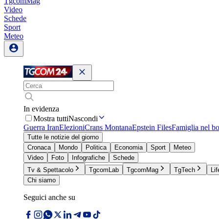
TgcomMag
Video
Schede
Sport
Meteo
In evidenza
Mostra tutti
Nascondi
Guerra Iran
Elezioni
Crans Montana
Epstein Files
Famiglia nel b
Tutte le notizie del giorno
Cronaca
Mondo
Politica
Economia
Sport
Meteo
Video
Foto
Infografiche
Schede
Tv & Spettacolo
TgcomLab
TgcomMag
TgTech
Lif
Chi siamo
Seguici anche su