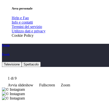
Area personale
Help e Faq
Info e contatti
Termini del servizio
Utilizzo dati e privacy
Cookie Policy
People
People
Televisione
Spettacolo
1
di 9
Avvia slideshow
Fullscreen
Zoom