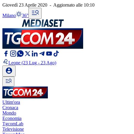
Giovedì 23 Aprile 2020
-
Aggiornato alle
10:10
Milano
36°
Leone
(23 Lug - 23 Ago)
Ultim'ora
Cronaca
Mondo
Economia
TgcomLab
Televisione