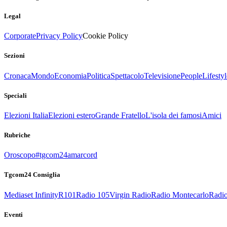
Legal
Corporate
Privacy Policy
Cookie Policy
Sezioni
Cronaca
Mondo
Economia
Politica
Spettacolo
Televisione
People
Lifestyl
Speciali
Elezioni Italia
Elezioni estero
Grande Fratello
L'isola dei famosi
Amici
Rubriche
Oroscopo
#tgcom24amarcord
Tgcom24 Consiglia
Mediaset Infinity
R101
Radio 105
Virgin Radio
Radio Montecarlo
Radio
Eventi