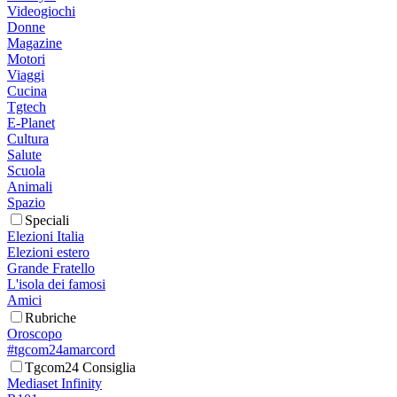
Videogiochi
Donne
Magazine
Motori
Viaggi
Cucina
Tgtech
E-Planet
Cultura
Salute
Scuola
Animali
Spazio
Speciali
Elezioni Italia
Elezioni estero
Grande Fratello
L'isola dei famosi
Amici
Rubriche
Oroscopo
#tgcom24amarcord
Tgcom24 Consiglia
Mediaset Infinity