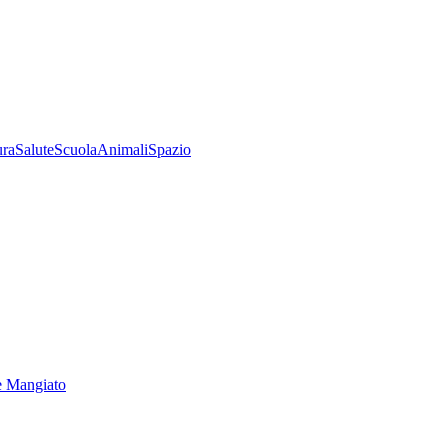
ura
Salute
Scuola
Animali
Spazio
e Mangiato