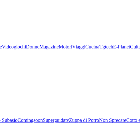
e
Videogiochi
Donne
Magazine
Motori
Viaggi
Cucina
Tgtech
E-Planet
Cult
 Subasio
Comingsoon
Superguidatv
Zuppa di Porro
Non Sprecare
Cotto 