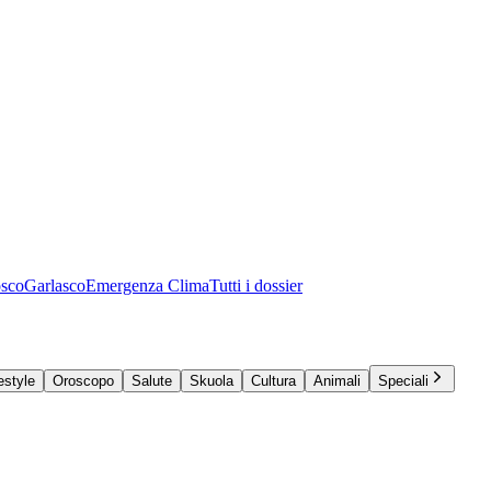
osco
Garlasco
Emergenza Clima
Tutti i dossier
estyle
Oroscopo
Salute
Skuola
Cultura
Animali
Speciali