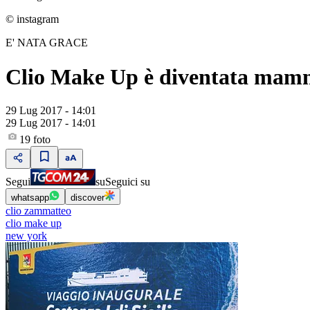
© instagram
E' NATA GRACE
Clio Make Up è diventata ma
29 Lug 2017 - 14:01
29 Lug 2017 - 14:01
19
foto
Segui
su
Seguici su
whatsapp
discover
clio zammatteo
clio make up
new york