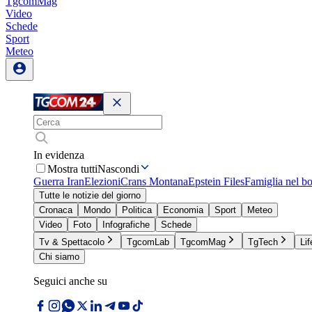
TgcomMag
Video
Schede
Sport
Meteo
In evidenza
Mostra tutti
Nascondi
Guerra Iran
Elezioni
Crans Montana
Epstein Files
Famiglia nel b
Tutte le notizie del giorno
Cronaca
Mondo
Politica
Economia
Sport
Meteo
Video
Foto
Infografiche
Schede
Tv & Spettacolo
TgcomLab
TgcomMag
TgTech
Lif
Chi siamo
Seguici anche su