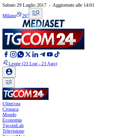
Sabato 29 Luglio 2017
-
Aggiornato alle
14:01
Milano
26°
Leone
(23 Lug - 23 Ago)
Ultim'ora
Cronaca
Mondo
Economia
TgcomLab
Televisione