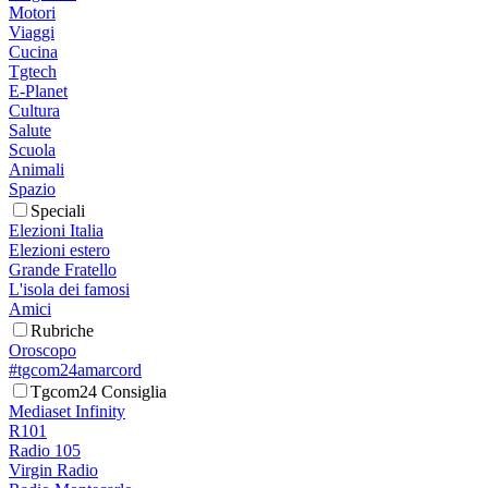
Motori
Viaggi
Cucina
Tgtech
E-Planet
Cultura
Salute
Scuola
Animali
Spazio
Speciali
Elezioni Italia
Elezioni estero
Grande Fratello
L'isola dei famosi
Amici
Rubriche
Oroscopo
#tgcom24amarcord
Tgcom24 Consiglia
Mediaset Infinity
R101
Radio 105
Virgin Radio