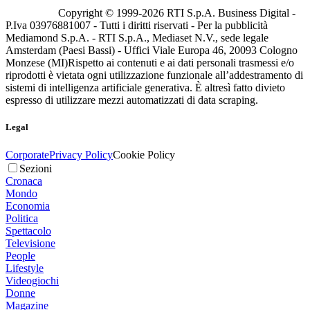
Copyright © 1999-
2026
RTI S.p.A. Business Digital -
P.Iva 03976881007 - Tutti i diritti riservati - Per la pubblicità
Mediamond S.p.A. - RTI S.p.A., Mediaset N.V., sede legale
Amsterdam (Paesi Bassi) - Uffici Viale Europa 46, 20093 Cologno
Monzese (MI)
Rispetto ai contenuti e ai dati personali trasmessi e/o
riprodotti è vietata ogni utilizzazione funzionale all’addestramento di
sistemi di intelligenza artificiale generativa. È altresì fatto divieto
espresso di utilizzare mezzi automatizzati di data scraping.
Legal
Corporate
Privacy Policy
Cookie Policy
Sezioni
Cronaca
Mondo
Economia
Politica
Spettacolo
Televisione
People
Lifestyle
Videogiochi
Donne
Magazine