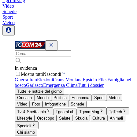
TgcomMag
Video
Schede
Sport
Meteo
In evidenza
Mostra tutti
Nascondi
Guerra Iran
Elezioni
Crans Montana
Epstein Files
Famiglia nel
bosco
Garlasco
Emergenza Clima
Tutti i dossier
Tutte le notizie del giorno
Cronaca
Mondo
Politica
Economia
Sport
Meteo
Video
Foto
Infografiche
Schede
Tv & Spettacolo
TgcomLab
TgcomMag
TgTech
Lifestyle
Oroscopo
Salute
Skuola
Cultura
Animali
Speciali
Chi siamo