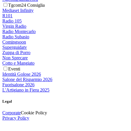
Tgcom24 Consiglia
Mediaset Infinity
R101
Radio 105
Virgin Radio
Radio Montecarlo
Radio Subasio
Comingsoon
Superguidatv
Zuppa di Porro
Non Sprecare
Cotto e Mangiato
Eventi
Identità Golose 2026
Salone del Risparmio 2026
Fuorisalone 2026
L'Artigiano in Fiera 2025
Legal
Corporate
Cookie Policy
Privacy Policy