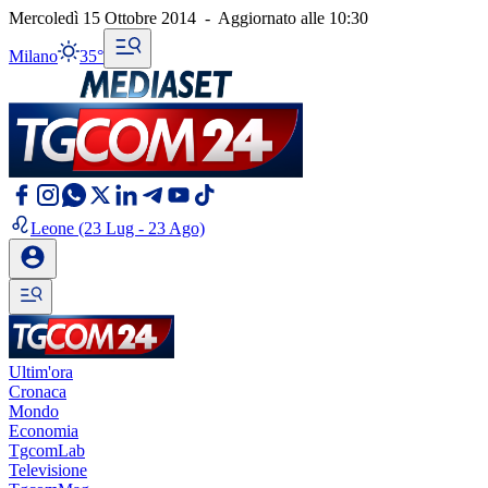
Mercoledì 15 Ottobre 2014
-
Aggiornato alle
10:30
Milano
35°
Leone
(23 Lug - 23 Ago)
Ultim'ora
Cronaca
Mondo
Economia
TgcomLab
Televisione