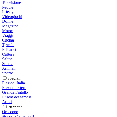
Televisione
People
Lifestyle
Videogiochi
Donne
Magazine
Motori
Viaggi
Cucina
Tgtech
E-Planet
Cultura
Salute
Scuola
Animali
Spazio
Speciali
Elezioni Italia
Elezioni estero
Grande Fratello
L'isola dei famosi
Amici
Rubriche
Oroscopo
#tgcom24amarcord