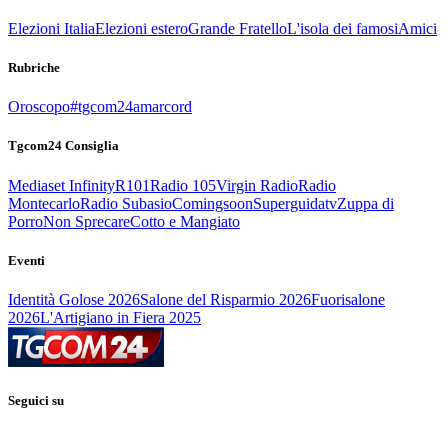
Elezioni Italia
Elezioni estero
Grande Fratello
L'isola dei famosi
Amici
Rubriche
Oroscopo
#tgcom24amarcord
Tgcom24 Consiglia
Mediaset Infinity
R101
Radio 105
Virgin Radio
Radio
Montecarlo
Radio Subasio
Comingsoon
Superguidatv
Zuppa di
Porro
Non Sprecare
Cotto e Mangiato
Eventi
Identità Golose 2026
Salone del Risparmio 2026
Fuorisalone
2026
L'Artigiano in Fiera 2025
Seguici su