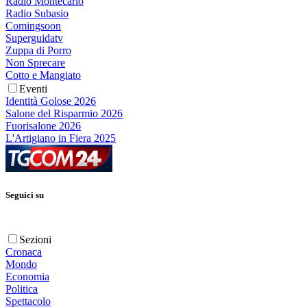
Radio Montecarlo
Radio Subasio
Comingsoon
Superguidatv
Zuppa di Porro
Non Sprecare
Cotto e Mangiato
Eventi
Identità Golose 2026
Salone del Risparmio 2026
Fuorisalone 2026
L'Artigiano in Fiera 2025
Seguici su
Sezioni
Cronaca
Mondo
Economia
Politica
Spettacolo