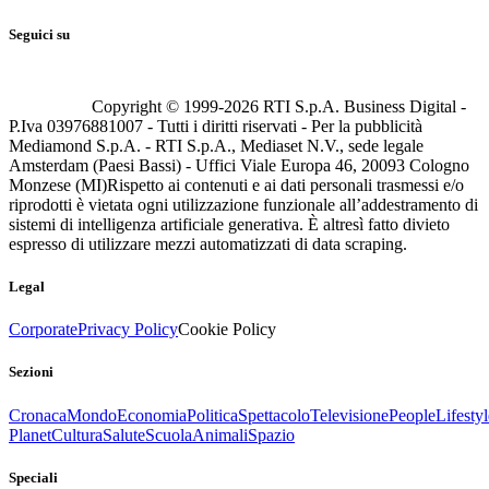
Seguici su
Copyright © 1999-
2026
RTI S.p.A. Business Digital -
P.Iva 03976881007 - Tutti i diritti riservati - Per la pubblicità
Mediamond S.p.A. - RTI S.p.A., Mediaset N.V., sede legale
Amsterdam (Paesi Bassi) - Uffici Viale Europa 46, 20093 Cologno
Monzese (MI)
Rispetto ai contenuti e ai dati personali trasmessi e/o
riprodotti è vietata ogni utilizzazione funzionale all’addestramento di
sistemi di intelligenza artificiale generativa. È altresì fatto divieto
espresso di utilizzare mezzi automatizzati di data scraping.
Legal
Corporate
Privacy Policy
Cookie Policy
Sezioni
Cronaca
Mondo
Economia
Politica
Spettacolo
Televisione
People
Lifestyl
Planet
Cultura
Salute
Scuola
Animali
Spazio
Speciali