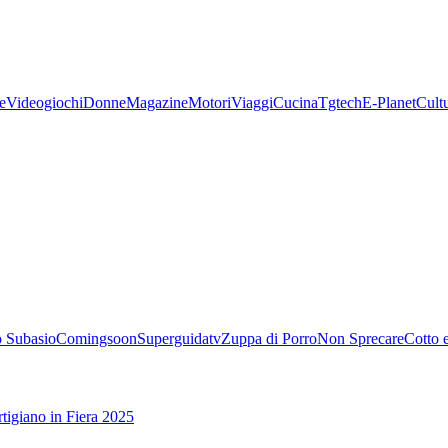
e
Videogiochi
Donne
Magazine
Motori
Viaggi
Cucina
Tgtech
E-Planet
Cult
 Subasio
Comingsoon
Superguidatv
Zuppa di Porro
Non Sprecare
Cotto 
tigiano in Fiera 2025