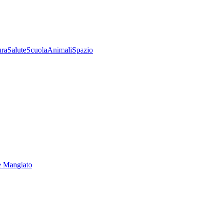
ura
Salute
Scuola
Animali
Spazio
e Mangiato