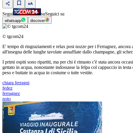
Segui
su
Seguici su
whatsapp
discover
© tgcom24
E' tempo di ringraziamenti e relax post nozze per i Ferragnez, ancora a
all'insegna delle lunghe tavolate annaffiate dallo champagne, gli scherzi
I primi ospiti sono ripartiti, ma per chi è rimasto c'è stata ancora occas
gettato in acqua, nonostante indossasse la felpa col cappuccio in testa
peso e buttate in acqua in costume o tutte vestite.
chiara ferragni
fedez
ferragnez
noto