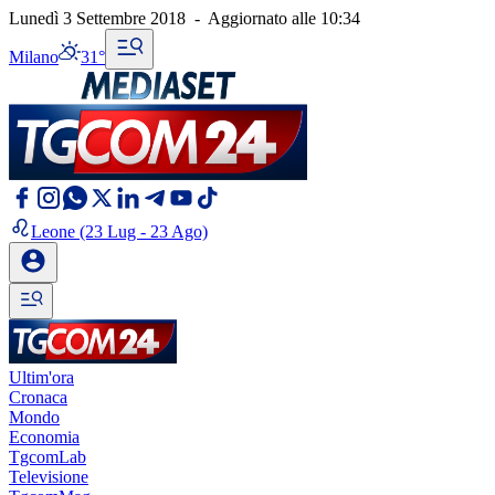
Lunedì 3 Settembre 2018
-
Aggiornato alle
10:34
Milano
31°
Leone
(23 Lug - 23 Ago)
Ultim'ora
Cronaca
Mondo
Economia
TgcomLab
Televisione