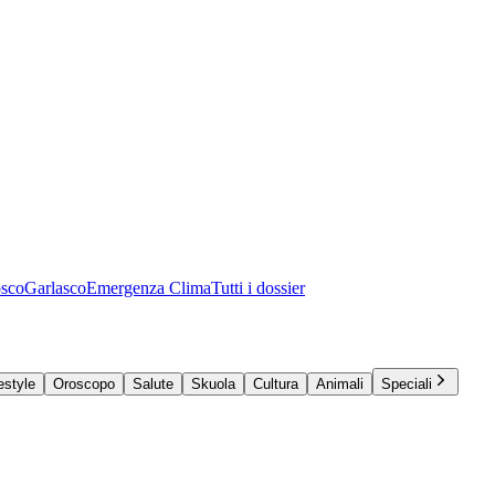
osco
Garlasco
Emergenza Clima
Tutti i dossier
estyle
Oroscopo
Salute
Skuola
Cultura
Animali
Speciali