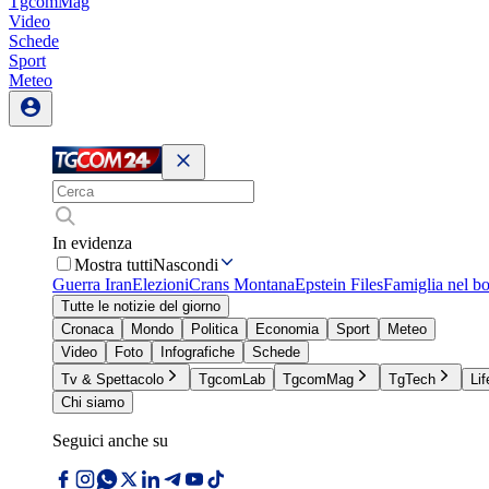
TgcomMag
Video
Schede
Sport
Meteo
In evidenza
Mostra tutti
Nascondi
Guerra Iran
Elezioni
Crans Montana
Epstein Files
Famiglia nel b
Tutte le notizie del giorno
Cronaca
Mondo
Politica
Economia
Sport
Meteo
Video
Foto
Infografiche
Schede
Tv & Spettacolo
TgcomLab
TgcomMag
TgTech
Lif
Chi siamo
Seguici anche su