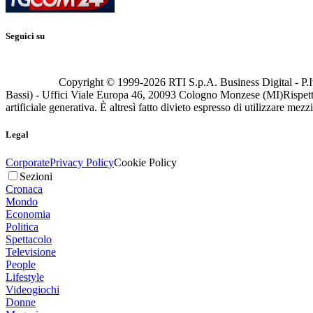
Seguici su
Copyright © 1999-
2026
RTI S.p.A. Business Digital - P.I
Bassi) - Uffici Viale Europa 46, 20093 Cologno Monzese (MI)
Rispett
artificiale generativa. È altresì fatto divieto espresso di utilizzare mez
Legal
Corporate
Privacy Policy
Cookie Policy
Sezioni
Cronaca
Mondo
Economia
Politica
Spettacolo
Televisione
People
Lifestyle
Videogiochi
Donne