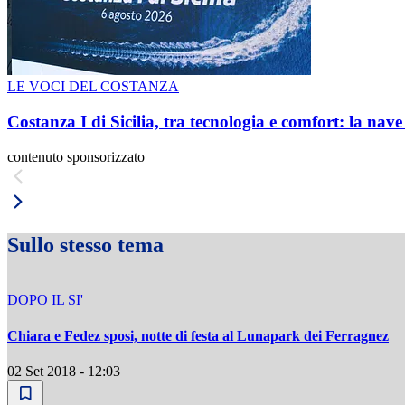
LE VOCI DEL COSTANZA
Costanza I di Sicilia, tra tecnologia e comfort: la nav
contenuto sponsorizzato
Sullo stesso tema
DOPO IL SI'
Chiara e Fedez sposi, notte di festa al Lunapark dei Ferragnez
02 Set 2018 - 12:03