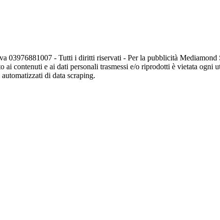
va 03976881007 - Tutti i diritti riservati - Per la pubblicità Mediamon
o ai contenuti e ai dati personali trasmessi e/o riprodotti è vietata ogni 
zi automatizzati di data scraping.