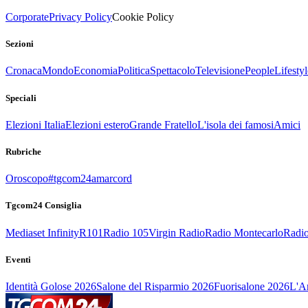
Corporate
Privacy Policy
Cookie Policy
Sezioni
Cronaca
Mondo
Economia
Politica
Spettacolo
Televisione
People
Lifestyl
Speciali
Elezioni Italia
Elezioni estero
Grande Fratello
L'isola dei famosi
Amici
Rubriche
Oroscopo
#tgcom24amarcord
Tgcom24 Consiglia
Mediaset Infinity
R101
Radio 105
Virgin Radio
Radio Montecarlo
Radio
Eventi
Identità Golose 2026
Salone del Risparmio 2026
Fuorisalone 2026
L'Ar