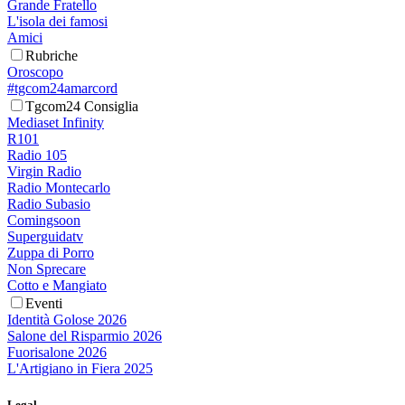
Grande Fratello
L'isola dei famosi
Amici
Rubriche
Oroscopo
#tgcom24amarcord
Tgcom24 Consiglia
Mediaset Infinity
R101
Radio 105
Virgin Radio
Radio Montecarlo
Radio Subasio
Comingsoon
Superguidatv
Zuppa di Porro
Non Sprecare
Cotto e Mangiato
Eventi
Identità Golose 2026
Salone del Risparmio 2026
Fuorisalone 2026
L'Artigiano in Fiera 2025
Legal