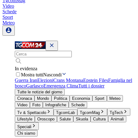
TgcomMag
Video
Schede
Sport
Meteo
In evidenza
Mostra tutti
Nascondi
Guerra Iran
Elezioni
Crans Montana
Epstein Files
Famiglia nel
bosco
Garlasco
Emergenza Clima
Tutti i dossier
Tutte le notizie del giorno
Cronaca
Mondo
Politica
Economia
Sport
Meteo
Video
Foto
Infografiche
Schede
Tv & Spettacolo
TgcomLab
TgcomMag
TgTech
Lifestyle
Oroscopo
Salute
Skuola
Cultura
Animali
Speciali
Chi siamo