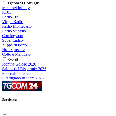
Tgcom24 Consiglia
Mediaset Infinity
R101
Radio 105
Virgin Radio
Radio Montecarlo
Radio Subasio
Comingsoon
Superguidatv
Zuppa di Porro
Non Sprecare
Cotto e Mangiato
Eventi
Identità Golose 2026
Salone del Risparmio 2026
Fuorisalone 2026
L'Artigiano in Fiera 2025
Seguici su