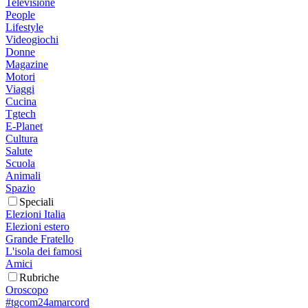
Televisione
People
Lifestyle
Videogiochi
Donne
Magazine
Motori
Viaggi
Cucina
Tgtech
E-Planet
Cultura
Salute
Scuola
Animali
Spazio
Speciali
Elezioni Italia
Elezioni estero
Grande Fratello
L'isola dei famosi
Amici
Rubriche
Oroscopo
#tgcom24amarcord