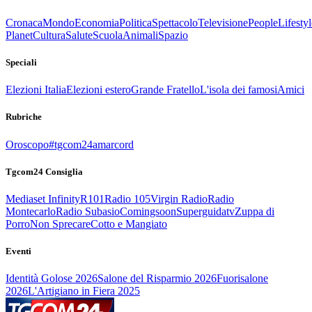
Cronaca
Mondo
Economia
Politica
Spettacolo
Televisione
People
Lifestyl
Planet
Cultura
Salute
Scuola
Animali
Spazio
Speciali
Elezioni Italia
Elezioni estero
Grande Fratello
L'isola dei famosi
Amici
Rubriche
Oroscopo
#tgcom24amarcord
Tgcom24 Consiglia
Mediaset Infinity
R101
Radio 105
Virgin Radio
Radio
Montecarlo
Radio Subasio
Comingsoon
Superguidatv
Zuppa di
Porro
Non Sprecare
Cotto e Mangiato
Eventi
Identità Golose 2026
Salone del Risparmio 2026
Fuorisalone
2026
L'Artigiano in Fiera 2025