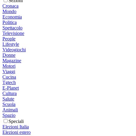
Sezioni
Cronaca
Mondo
Economia
Politica
Spettacolo
Televisione
People
Lifestyle
Videogiochi
Donne
Magazine
Motori
Viaggi
Cucina
Tgtech
E-Planet
Cultura
Salute
Scuola
Animali
Spazio
Speciali
Elezioni Italia
Elezioni estero