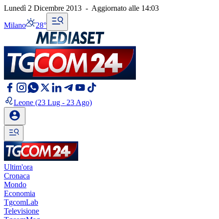
Lunedì 2 Dicembre 2013
-
Aggiornato alle
14:03
Milano
28°
Leone
(23 Lug - 23 Ago)
Ultim'ora
Cronaca
Mondo
Economia
TgcomLab
Televisione