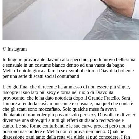
© Instagram
In lingerie provocante davanti allo specchio, poi di nuovo bellissima
e sensuale in un costume bianco dentro ad una vasca da bagno,
Melita Toniolo gioca a fare la sex symbol e torna Diavolita bollente
per una serie di scatti social conturbanti
L'ex gieffina, che di recente ha ammesso di non essere più single,
riscopre il suo lato più sexy e torna nel ruolo di Diavolita
provocante, che le ha dato notorietà dopo il Grande Fratello. Sarà
l'amore a renderla così ammiccante e sensuale, ma quel che conta è
che gli scatti sono mozzafiato. Solo qualche mese fa aveva
dichiarato di non voler più passare solo per sexy Diavolita e di voler
diventare una showgirl a tutti gli effetti studiando recitazione e
canto. Le sue forme conturbanti e le sue curve procaci però non si
possono nascondere e Melita non ci prova nemmeno. Qualche
digressione ogni tanto dalla retta via gliela si può concedere. I fan