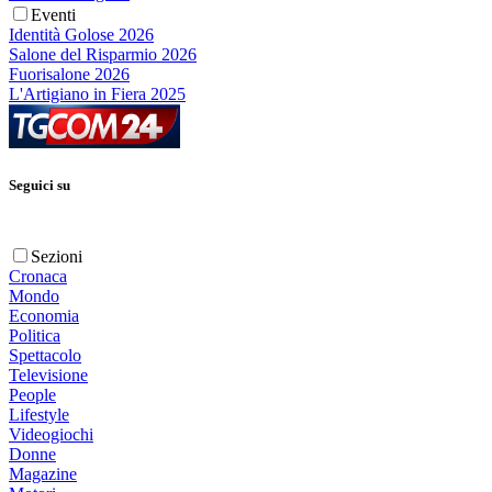
Eventi
Identità Golose 2026
Salone del Risparmio 2026
Fuorisalone 2026
L'Artigiano in Fiera 2025
Seguici su
Sezioni
Cronaca
Mondo
Economia
Politica
Spettacolo
Televisione
People
Lifestyle
Videogiochi
Donne
Magazine