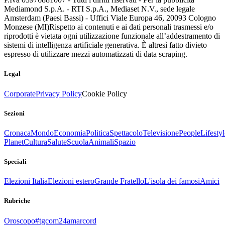
Mediamond S.p.A. - RTI S.p.A., Mediaset N.V., sede legale
Amsterdam (Paesi Bassi) - Uffici Viale Europa 46, 20093 Cologno
Monzese (MI)
Rispetto ai contenuti e ai dati personali trasmessi e/o
riprodotti è vietata ogni utilizzazione funzionale all’addestramento di
sistemi di intelligenza artificiale generativa. È altresì fatto divieto
espresso di utilizzare mezzi automatizzati di data scraping.
Legal
Corporate
Privacy Policy
Cookie Policy
Sezioni
Cronaca
Mondo
Economia
Politica
Spettacolo
Televisione
People
Lifestyl
Planet
Cultura
Salute
Scuola
Animali
Spazio
Speciali
Elezioni Italia
Elezioni estero
Grande Fratello
L'isola dei famosi
Amici
Rubriche
Oroscopo
#tgcom24amarcord