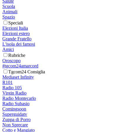
Salute
Scuola
Animali
Spazio
Speciali
Elezioni Italia
Elezioni estero
Grande Fratello
L'isola dei famosi
Amici
Rubriche
Oroscopo
#tgcom24amarcord
Tgcom24 Consiglia
Mediaset Infinity
R101
Radio 105
Virgin Radio
Radio Montecarlo
Radio Subasio
Comingsoon
Superguidatv
Zuppa di Porro
Non Sprecare
Cotto e Mangiato