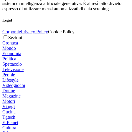
sistemi di intelligenza artificiale generativa. È altresì fatto divieto
espresso di utilizzare mezzi automatizzati di data scraping.
Legal
Corporate
Privacy Policy
Cookie Policy
Sezioni
Cronaca
Mondo
Economia
Politica
Spettacolo
Televisione
People
Lifestyle
Videogiochi
Donne
Magazine
Motori
Viaggi
Cucina
Tgtech
E-Planet
Cultura