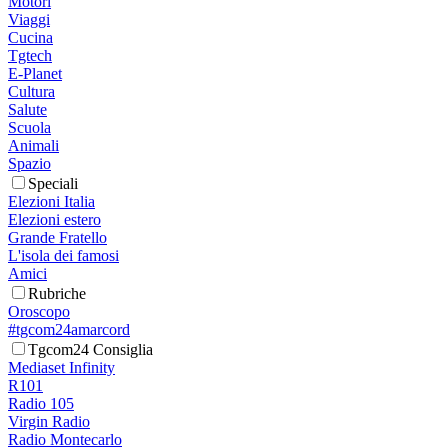
Motori
Viaggi
Cucina
Tgtech
E-Planet
Cultura
Salute
Scuola
Animali
Spazio
Speciali
Elezioni Italia
Elezioni estero
Grande Fratello
L'isola dei famosi
Amici
Rubriche
Oroscopo
#tgcom24amarcord
Tgcom24 Consiglia
Mediaset Infinity
R101
Radio 105
Virgin Radio
Radio Montecarlo