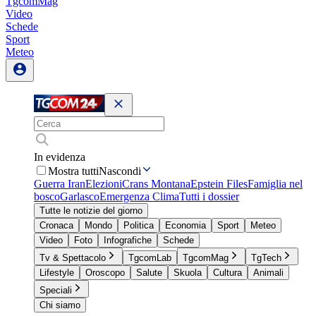
TgcomMag
Video
Schede
Sport
Meteo
In evidenza
Mostra tutti
Nascondi
Guerra Iran
Elezioni
Crans Montana
Epstein Files
Famiglia nel
bosco
Garlasco
Emergenza Clima
Tutti i dossier
Tutte le notizie del giorno
Cronaca
Mondo
Politica
Economia
Sport
Meteo
Video
Foto
Infografiche
Schede
Tv & Spettacolo
TgcomLab
TgcomMag
TgTech
Lifestyle
Oroscopo
Salute
Skuola
Cultura
Animali
Speciali
Chi siamo