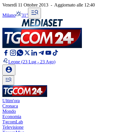
Venerdì 11 Ottobre 2013
-
Aggiornato alle
12:40
Milano
31°
Leone
(23 Lug - 23 Ago)
Ultim'ora
Cronaca
Mondo
Economia
TgcomLab
Televisione