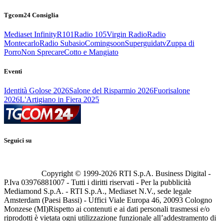
Tgcom24 Consiglia
Mediaset Infinity
R101
Radio 105
Virgin Radio
Radio
Montecarlo
Radio Subasio
Comingsoon
Superguidatv
Zuppa di
Porro
Non Sprecare
Cotto e Mangiato
Eventi
Identità Golose 2026
Salone del Risparmio 2026
Fuorisalone
2026
L'Artigiano in Fiera 2025
Seguici su
Copyright © 1999-
2026
RTI S.p.A. Business Digital -
P.Iva 03976881007 - Tutti i diritti riservati - Per la pubblicità
Mediamond S.p.A. - RTI S.p.A., Mediaset N.V., sede legale
Amsterdam (Paesi Bassi) - Uffici Viale Europa 46, 20093 Cologno
Monzese (MI)
Rispetto ai contenuti e ai dati personali trasmessi e/o
riprodotti è vietata ogni utilizzazione funzionale all’addestramento di