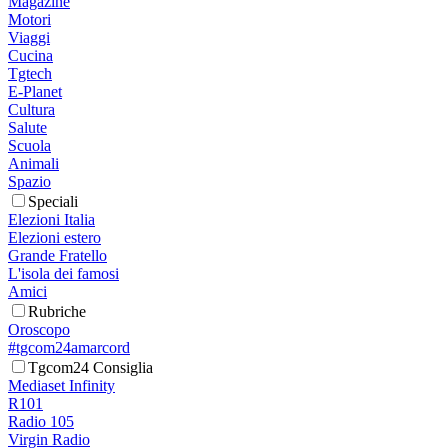
Magazine
Motori
Viaggi
Cucina
Tgtech
E-Planet
Cultura
Salute
Scuola
Animali
Spazio
Speciali
Elezioni Italia
Elezioni estero
Grande Fratello
L'isola dei famosi
Amici
Rubriche
Oroscopo
#tgcom24amarcord
Tgcom24 Consiglia
Mediaset Infinity
R101
Radio 105
Virgin Radio