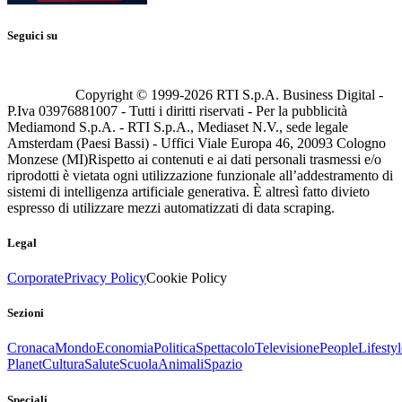
Seguici su
Copyright © 1999-
2026
RTI S.p.A. Business Digital -
P.Iva 03976881007 - Tutti i diritti riservati - Per la pubblicità
Mediamond S.p.A. - RTI S.p.A., Mediaset N.V., sede legale
Amsterdam (Paesi Bassi) - Uffici Viale Europa 46, 20093 Cologno
Monzese (MI)
Rispetto ai contenuti e ai dati personali trasmessi e/o
riprodotti è vietata ogni utilizzazione funzionale all’addestramento di
sistemi di intelligenza artificiale generativa. È altresì fatto divieto
espresso di utilizzare mezzi automatizzati di data scraping.
Legal
Corporate
Privacy Policy
Cookie Policy
Sezioni
Cronaca
Mondo
Economia
Politica
Spettacolo
Televisione
People
Lifestyl
Planet
Cultura
Salute
Scuola
Animali
Spazio
Speciali