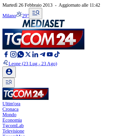
Martedì 26 Febbraio 2013
-
Aggiornato alle
11:42
Milano
29°
Leone
(23 Lug - 23 Ago)
Ultim'ora
Cronaca
Mondo
Economia
TgcomLab
Televisione