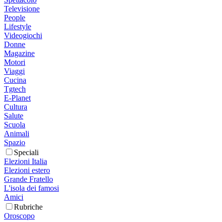
Televisione
People
Lifestyle
Videogiochi
Donne
Magazine
Motori
Viaggi
Cucina
Tgtech
E-Planet
Cultura
Salute
Scuola
Animali
Spazio
Speciali
Elezioni Italia
Elezioni estero
Grande Fratello
L'isola dei famosi
Amici
Rubriche
Oroscopo