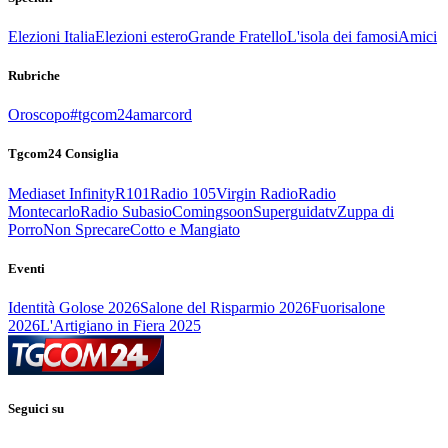
Elezioni Italia
Elezioni estero
Grande Fratello
L'isola dei famosi
Amici
Rubriche
Oroscopo
#tgcom24amarcord
Tgcom24 Consiglia
Mediaset Infinity
R101
Radio 105
Virgin Radio
Radio
Montecarlo
Radio Subasio
Comingsoon
Superguidatv
Zuppa di
Porro
Non Sprecare
Cotto e Mangiato
Eventi
Identità Golose 2026
Salone del Risparmio 2026
Fuorisalone
2026
L'Artigiano in Fiera 2025
Seguici su