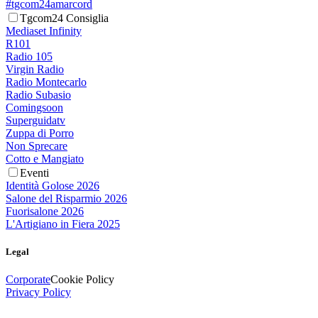
#tgcom24amarcord
Tgcom24 Consiglia
Mediaset Infinity
R101
Radio 105
Virgin Radio
Radio Montecarlo
Radio Subasio
Comingsoon
Superguidatv
Zuppa di Porro
Non Sprecare
Cotto e Mangiato
Eventi
Identità Golose 2026
Salone del Risparmio 2026
Fuorisalone 2026
L'Artigiano in Fiera 2025
Legal
Corporate
Cookie Policy
Privacy Policy