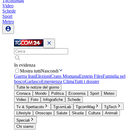
TgcomMag
Video
Schede
Sport
Meteo
In evidenza
Mostra tutti
Nascondi
Guerra Iran
Elezioni
Crans Montana
Epstein Files
Famiglia nel
bosco
Garlasco
Emergenza Clima
Tutti i dossier
Tutte le notizie del giorno
Cronaca
Mondo
Politica
Economia
Sport
Meteo
Video
Foto
Infografiche
Schede
Tv & Spettacolo
TgcomLab
TgcomMag
TgTech
Lifestyle
Oroscopo
Salute
Skuola
Cultura
Animali
Speciali
Chi siamo