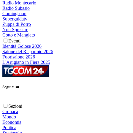
Radio Montecarlo
Radio Subasio
Comingsoon
Superguidatv
Zuppa di Porro
Non Sprecare
Cotto e Mangiato
Eventi
Identità Golose 2026
Salone del Risparmio 2026
Fuorisalone 2026
L'Artigiano in Fiera 2025
Seguici su
Sezioni
Cronaca
Mondo
Economia
Politica
Spettacolo