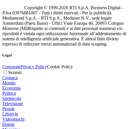
Copyright © 1999-
2026
RTI S.p.A. Business Digital -
P.Iva 03976881007 - Tutti i diritti riservati - Per la pubblicità
Mediamond S.p.A. - RTI S.p.A., Mediaset N.V., sede legale
Amsterdam (Paesi Bassi) - Uffici Viale Europa 46, 20093 Cologno
Monzese (MI)
Rispetto ai contenuti e ai dati personali trasmessi e/o
riprodotti è vietata ogni utilizzazione funzionale all’addestramento di
sistemi di intelligenza artificiale generativa. È altresì fatto divieto
espresso di utilizzare mezzi automatizzati di data scraping.
Legal
Corporate
Privacy Policy
Cookie Policy
Sezioni
Cronaca
Mondo
Economia
Politica
Spettacolo
Televisione
People
Lifestyle
Videogiochi
Donne