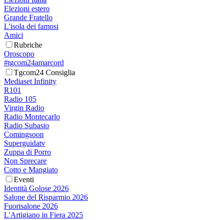
Elezioni estero
Grande Fratello
L'isola dei famosi
Amici
Rubriche
Oroscopo
#tgcom24amarcord
Tgcom24 Consiglia
Mediaset Infinity
R101
Radio 105
Virgin Radio
Radio Montecarlo
Radio Subasio
Comingsoon
Superguidatv
Zuppa di Porro
Non Sprecare
Cotto e Mangiato
Eventi
Identità Golose 2026
Salone del Risparmio 2026
Fuorisalone 2026
L'Artigiano in Fiera 2025