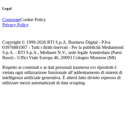
Legal
Corporate
Cookie Policy
Privacy Policy
Copyright © 1999-
2026
RTI S.p.A. Business Digital - P.Iva
03976881007 - Tutti i diritti riservati - Per la pubblicità Mediamond
S.p.A. - RTI S.p.A., Mediaset N.V., sede legale Amsterdam (Paesi
Bassi) - Uffici Viale Europa 46, 20093 Cologno Monzese (MI)
Rispetto ai contenuti e ai dati personali trasmessi e/o riprodotti è
vietata ogni utilizzazione funzionale all’addestramento di sistemi di
intelligenza artificiale generativa. È altresì fatto divieto espresso di
utilizzare mezzi automatizzati di data scraping.