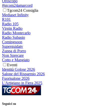
Oroscopo
#tgcom24amarcord
Tgcom24 Consiglia
Mediaset Infinity
R101
Radio 105
Virgin Radio
Radio Montecarlo
Radio Subasio
Comingsoon
Superguidatv
Zuppa di Porro
Non Sprecare
Cotto e Mangiato
Eventi
Identità Golose 2026
Salone del Risparmio 2026
Fuorisalone 2026
L'Artigiano in Fiera 2025
Seguici su