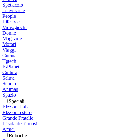
Spettacolo
Televisione
People
Lifestyle
Videogiochi
Donne
Magazine
Motori
Viaggi
Cucina
Tgtech
E-Planet
Cultura
Salute
Scuola
Animali
Spazio
Speciali
Elezioni Italia
Elezioni estero
Grande Fratello
L'isola dei famosi
Amici
Rubriche