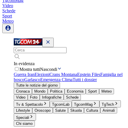
TgcomMag
Video
Schede
Sport
Meteo
In evidenza
Mostra tutti
Nascondi
Guerra Iran
Elezioni
Crans Montana
Epstein Files
Famiglia nel
bosco
Garlasco
Emergenza Clima
Tutti i dossier
Tutte le notizie del giorno
Cronaca
Mondo
Politica
Economia
Sport
Meteo
Video
Foto
Infografiche
Schede
Tv & Spettacolo
TgcomLab
TgcomMag
TgTech
Lifestyle
Oroscopo
Salute
Skuola
Cultura
Animali
Speciali
Chi siamo