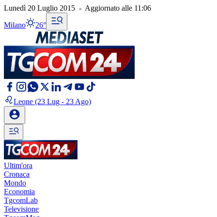
Lunedì 20 Luglio 2015
-
Aggiornato alle
11:06
Milano
26°
Leone
(23 Lug - 23 Ago)
Ultim'ora
Cronaca
Mondo
Economia
TgcomLab
Televisione