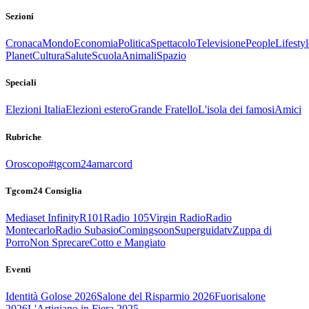
Sezioni
Cronaca
Mondo
Economia
Politica
Spettacolo
Televisione
People
Lifestyl
Planet
Cultura
Salute
Scuola
Animali
Spazio
Speciali
Elezioni Italia
Elezioni estero
Grande Fratello
L'isola dei famosi
Amici
Rubriche
Oroscopo
#tgcom24amarcord
Tgcom24 Consiglia
Mediaset Infinity
R101
Radio 105
Virgin Radio
Radio
Montecarlo
Radio Subasio
Comingsoon
Superguidatv
Zuppa di
Porro
Non Sprecare
Cotto e Mangiato
Eventi
Identità Golose 2026
Salone del Risparmio 2026
Fuorisalone
2026
L'Artigiano in Fiera 2025