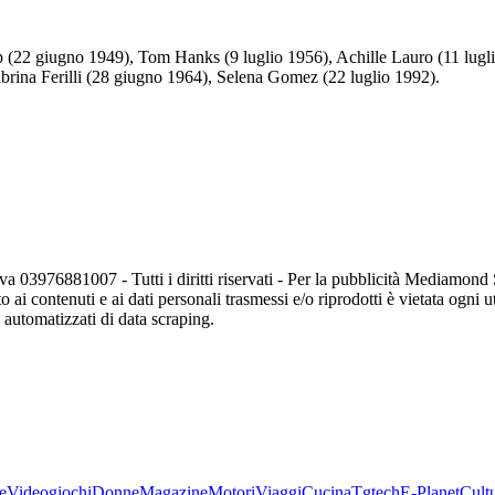
p (22 giugno 1949), Tom Hanks (9 luglio 1956), Achille Lauro (11 lug
abrina Ferilli (28 giugno 1964), Selena Gomez (22 luglio 1992).
va 03976881007 - Tutti i diritti riservati - Per la pubblicità Mediamon
o ai contenuti e ai dati personali trasmessi e/o riprodotti è vietata ogni 
zi automatizzati di data scraping.
e
Videogiochi
Donne
Magazine
Motori
Viaggi
Cucina
Tgtech
E-Planet
Cult