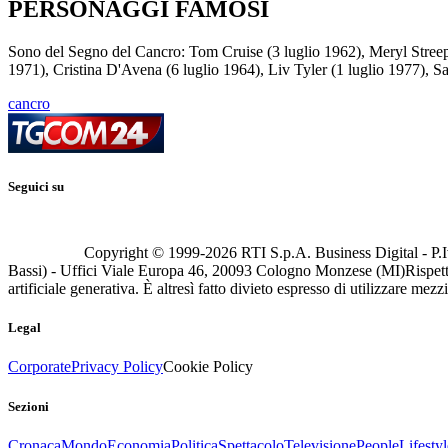
PERSONAGGI FAMOSI
Sono del Segno del Cancro: Tom Cruise (3 luglio 1962), Meryl Stree
1971), Cristina D'Avena (6 luglio 1964), Liv Tyler (1 luglio 1977), S
cancro
Seguici su
Copyright © 1999-
2026
RTI S.p.A. Business Digital - P.I
Bassi) - Uffici Viale Europa 46, 20093 Cologno Monzese (MI)
Rispett
artificiale generativa. È altresì fatto divieto espresso di utilizzare mez
Legal
Corporate
Privacy Policy
Cookie Policy
Sezioni
Cronaca
Mondo
Economia
Politica
Spettacolo
Televisione
People
Lifestyl