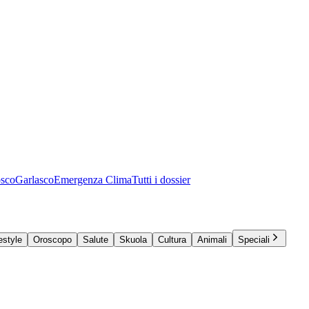
osco
Garlasco
Emergenza Clima
Tutti i dossier
estyle
Oroscopo
Salute
Skuola
Cultura
Animali
Speciali