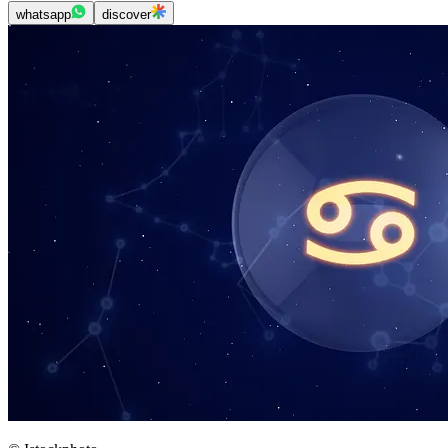
whatsapp
discover