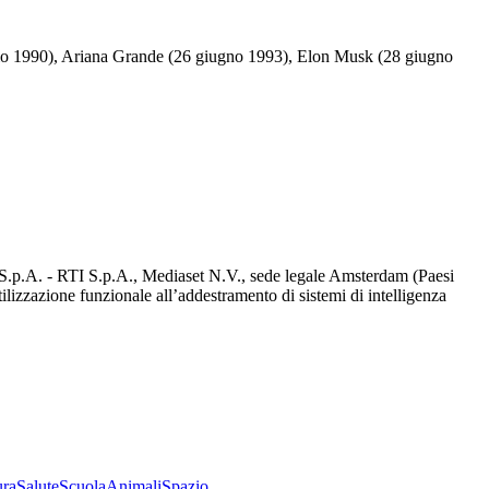
lio 1990), Ariana Grande (26 giugno 1993), Elon Musk (28 giugno
d S.p.A. - RTI S.p.A., Mediaset N.V., sede legale Amsterdam (Paesi
utilizzazione funzionale all’addestramento di sistemi di intelligenza
ura
Salute
Scuola
Animali
Spazio