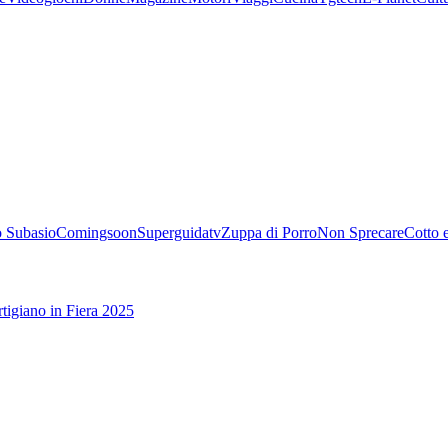
 Subasio
Comingsoon
Superguidatv
Zuppa di Porro
Non Sprecare
Cotto 
tigiano in Fiera 2025