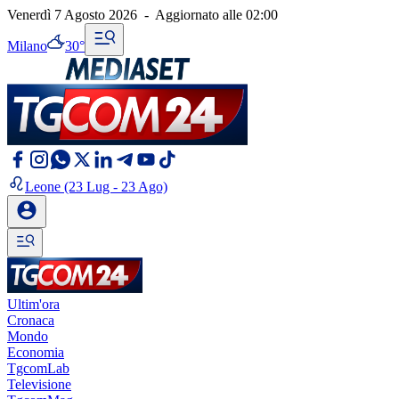
Venerdì 7 Agosto 2026
-
Aggiornato alle
02:00
Milano
30°
Leone
(23 Lug - 23 Ago)
Ultim'ora
Cronaca
Mondo
Economia
TgcomLab
Televisione