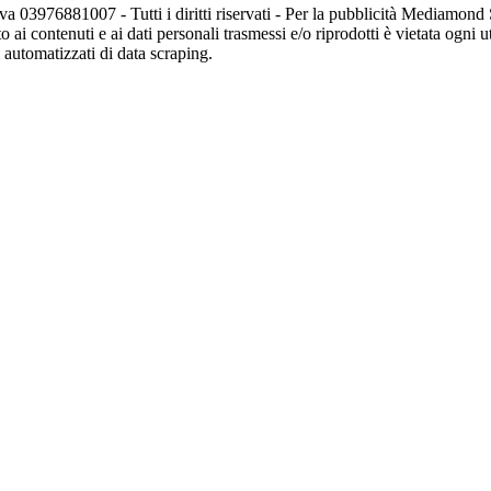
va 03976881007 - Tutti i diritti riservati - Per la pubblicità Mediamon
o ai contenuti e ai dati personali trasmessi e/o riprodotti è vietata ogni 
zi automatizzati di data scraping.