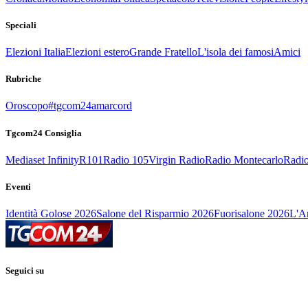
Speciali
Elezioni Italia
Elezioni estero
Grande Fratello
L'isola dei famosi
Amici
Rubriche
Oroscopo
#tgcom24amarcord
Tgcom24 Consiglia
Mediaset Infinity
R101
Radio 105
Virgin Radio
Radio Montecarlo
Radio
Eventi
Identità Golose 2026
Salone del Risparmio 2026
Fuorisalone 2026
L'Ar
Seguici su