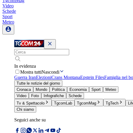
TgcomMag
Video
Schede
Sport
Meteo
In evidenza
Mostra tutti
Nascondi
Guerra Iran
Elezioni
Crans Montana
Epstein Files
Famiglia nel b
Tutte le notizie del giorno
Cronaca
Mondo
Politica
Economia
Sport
Meteo
Video
Foto
Infografiche
Schede
Tv & Spettacolo
TgcomLab
TgcomMag
TgTech
Lif
Chi siamo
Seguici anche su