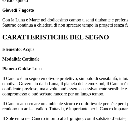
© Istockphoto
Giovedì 7 agosto
Con la Luna e Marte nel dodicesimo campo ti senti titubante e preferisc
Saturno continua a chiederti di non sprecare tempo in progetti senza fu
CARATTERISTICHE DEL SEGNO
Elemento
: Acqua
Modalità
: Cardinale
Pianeta Guida
: Luna
Il Cancro è un segno emotivo e protettivo, simbolo di sensibilità, intu
emotiva. Governato dalla Luna, il pianeta delle emozioni, il Cancro è 
confidente prezioso, ma a volte può essere eccessivamente sensibile e 
compromesso e può serbare rancore per un lungo tempo.
Il Cancro ama creare un ambiente sicuro e confortevole per sé e per i p
rendono un artista valido. Tuttavia, è importante per il Cancro impara
Il Sole entra nel Cancro intorno al 21 giugno, con il solstizio d’estate,