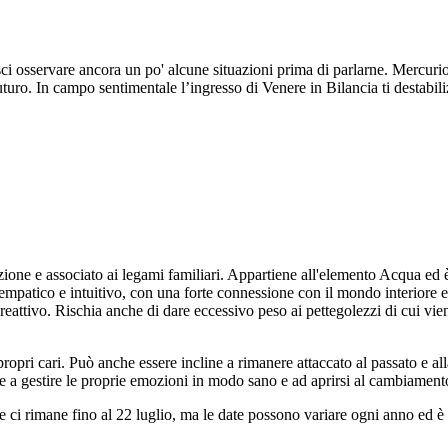
i osservare ancora un po' alcune situazioni prima di parlarne. Mercurio 
turo. In campo sentimentale l’ingresso di Venere in Bilancia ti destabil
izione e associato ai legami familiari. Appartiene all'elemento Acqua ed
empatico e intuitivo, con una forte connessione con il mondo interiore e 
reattivo. Rischia anche di dare eccessivo peso ai pettegolezzi di cui vi
ropri cari. Può anche essere incline a rimanere attaccato al passato e al
re a gestire le proprie emozioni in modo sano e ad aprirsi al cambiament
 e ci rimane fino al 22 luglio, ma le date possono variare ogni anno ed è 