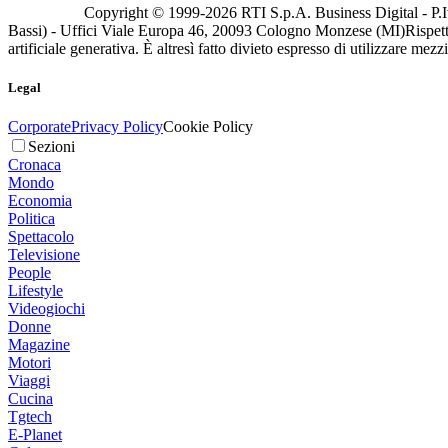
Copyright © 1999-
2026
RTI S.p.A. Business Digital - P.I
Bassi) - Uffici Viale Europa 46, 20093 Cologno Monzese (MI)
Rispett
artificiale generativa. È altresì fatto divieto espresso di utilizzare mez
Legal
Corporate
Privacy Policy
Cookie Policy
Sezioni
Cronaca
Mondo
Economia
Politica
Spettacolo
Televisione
People
Lifestyle
Videogiochi
Donne
Magazine
Motori
Viaggi
Cucina
Tgtech
E-Planet