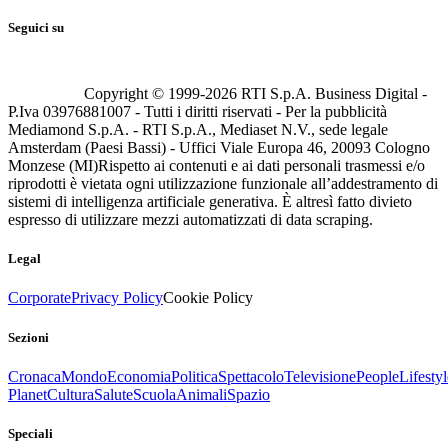
Seguici su
Copyright © 1999-
2026
RTI S.p.A. Business Digital -
P.Iva 03976881007 - Tutti i diritti riservati - Per la pubblicità
Mediamond S.p.A. - RTI S.p.A., Mediaset N.V., sede legale
Amsterdam (Paesi Bassi) - Uffici Viale Europa 46, 20093 Cologno
Monzese (MI)
Rispetto ai contenuti e ai dati personali trasmessi e/o
riprodotti è vietata ogni utilizzazione funzionale all’addestramento di
sistemi di intelligenza artificiale generativa. È altresì fatto divieto
espresso di utilizzare mezzi automatizzati di data scraping.
Legal
Corporate
Privacy Policy
Cookie Policy
Sezioni
Cronaca
Mondo
Economia
Politica
Spettacolo
Televisione
People
Lifestyl
Planet
Cultura
Salute
Scuola
Animali
Spazio
Speciali