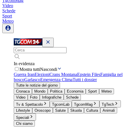
TgcomMag
Video
Schede
Sport
Meteo
In evidenza
Mostra tutti
Nascondi
Guerra Iran
Elezioni
Crans Montana
Epstein Files
Famiglia nel
bosco
Garlasco
Emergenza Clima
Tutti i dossier
Tutte le notizie del giorno
Cronaca
Mondo
Politica
Economia
Sport
Meteo
Video
Foto
Infografiche
Schede
Tv & Spettacolo
TgcomLab
TgcomMag
TgTech
Lifestyle
Oroscopo
Salute
Skuola
Cultura
Animali
Speciali
Chi siamo