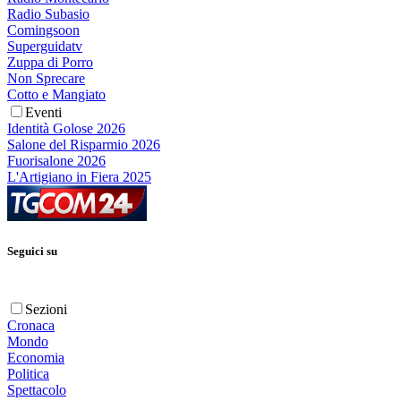
Radio Subasio
Comingsoon
Superguidatv
Zuppa di Porro
Non Sprecare
Cotto e Mangiato
Eventi
Identità Golose 2026
Salone del Risparmio 2026
Fuorisalone 2026
L'Artigiano in Fiera 2025
Seguici su
Sezioni
Cronaca
Mondo
Economia
Politica
Spettacolo