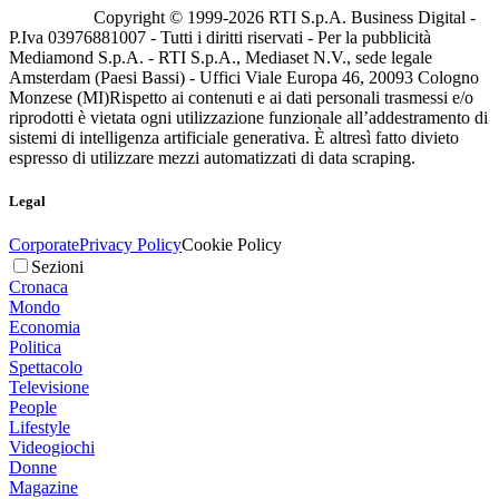
Copyright © 1999-
2026
RTI S.p.A. Business Digital -
P.Iva 03976881007 - Tutti i diritti riservati - Per la pubblicità
Mediamond S.p.A. - RTI S.p.A., Mediaset N.V., sede legale
Amsterdam (Paesi Bassi) - Uffici Viale Europa 46, 20093 Cologno
Monzese (MI)
Rispetto ai contenuti e ai dati personali trasmessi e/o
riprodotti è vietata ogni utilizzazione funzionale all’addestramento di
sistemi di intelligenza artificiale generativa. È altresì fatto divieto
espresso di utilizzare mezzi automatizzati di data scraping.
Legal
Corporate
Privacy Policy
Cookie Policy
Sezioni
Cronaca
Mondo
Economia
Politica
Spettacolo
Televisione
People
Lifestyle
Videogiochi
Donne
Magazine