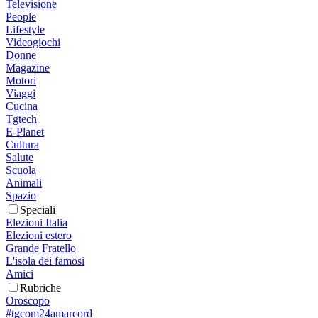
Televisione
People
Lifestyle
Videogiochi
Donne
Magazine
Motori
Viaggi
Cucina
Tgtech
E-Planet
Cultura
Salute
Scuola
Animali
Spazio
Speciali
Elezioni Italia
Elezioni estero
Grande Fratello
L'isola dei famosi
Amici
Rubriche
Oroscopo
#tgcom24amarcord