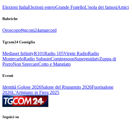
Elezioni Italia
Elezioni estero
Grande Fratello
L'isola dei famosi
Amici
Rubriche
Oroscopo
#tgcom24amarcord
Tgcom24 Consiglia
Mediaset Infinity
R101
Radio 105
Virgin Radio
Radio
Montecarlo
Radio Subasio
Comingsoon
Superguidatv
Zuppa di
Porro
Non Sprecare
Cotto e Mangiato
Eventi
Identità Golose 2026
Salone del Risparmio 2026
Fuorisalone
2026
L'Artigiano in Fiera 2025
Seguici su