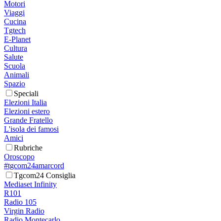
Motori
Viaggi
Cucina
Tgtech
E-Planet
Cultura
Salute
Scuola
Animali
Spazio
Speciali
Elezioni Italia
Elezioni estero
Grande Fratello
L'isola dei famosi
Amici
Rubriche
Oroscopo
#tgcom24amarcord
Tgcom24 Consiglia
Mediaset Infinity
R101
Radio 105
Virgin Radio
Radio Montecarlo