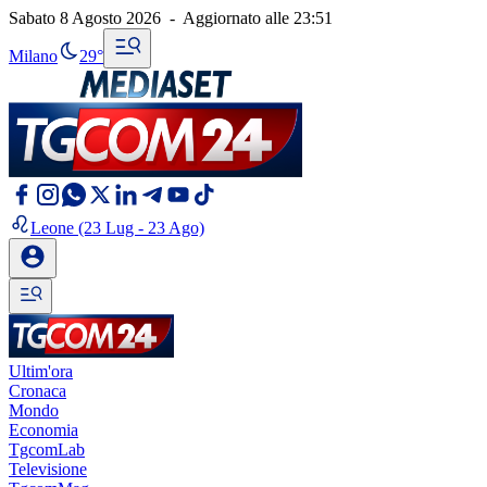
Sabato 8 Agosto 2026
-
Aggiornato alle
23:51
Milano
29°
Leone
(23 Lug - 23 Ago)
Ultim'ora
Cronaca
Mondo
Economia
TgcomLab
Televisione