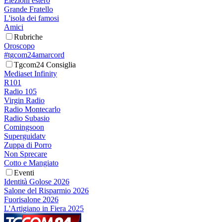
Elezioni estero
Grande Fratello
L'isola dei famosi
Amici
Rubriche
Oroscopo
#tgcom24amarcord
Tgcom24 Consiglia
Mediaset Infinity
R101
Radio 105
Virgin Radio
Radio Montecarlo
Radio Subasio
Comingsoon
Superguidatv
Zuppa di Porro
Non Sprecare
Cotto e Mangiato
Eventi
Identità Golose 2026
Salone del Risparmio 2026
Fuorisalone 2026
L'Artigiano in Fiera 2025