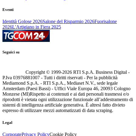
Eventi
Identità Golose 2026
Salone del Risparmio 2026
Fuorisalone
2026
L'Artigiano in Fiera 2025
Seguici su
Copyright © 1999-
2026
RTI S.p.A. Business Digital -
P.Iva 03976881007 - Tutti i diritti riservati - Per la pubblicità
Mediamond S.p.A. - RTI S.p.A., Mediaset N.V., sede legale
Amsterdam (Paesi Bassi) - Uffici Viale Europa 46, 20093 Cologno
Monzese (MI)
Rispetto ai contenuti e ai dati personali trasmessi e/o
riprodotti è vietata ogni utilizzazione funzionale all’addestramento di
sistemi di intelligenza artificiale generativa. È altresì fatto divieto
espresso di utilizzare mezzi automatizzati di data scraping.
Legal
Corporate
Privacy Policy
Cookie Policy