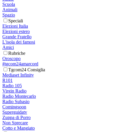
Scuola
Animali
Spazio
Speciali
Elezioni Italia
Elezioni estero
Grande Fratello
L'isola dei famosi
Amici
Rubriche
Oroscopo
#tgcom24amarcord
Tgcom24 Consiglia
Mediaset Infinity
R101
Radio 105
Virgin Radio
Radio Montecarlo
Radio Subasio
Comingsoon
Superguidatv
Zuppa di Porro
Non Sprecare
Cotto e Mangiato