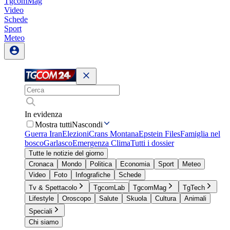
TgcomMag
Video
Schede
Sport
Meteo
In evidenza
Mostra tutti
Nascondi
Guerra Iran
Elezioni
Crans Montana
Epstein Files
Famiglia nel
bosco
Garlasco
Emergenza Clima
Tutti i dossier
Tutte le notizie del giorno
Cronaca
Mondo
Politica
Economia
Sport
Meteo
Video
Foto
Infografiche
Schede
Tv & Spettacolo
TgcomLab
TgcomMag
TgTech
Lifestyle
Oroscopo
Salute
Skuola
Cultura
Animali
Speciali
Chi siamo