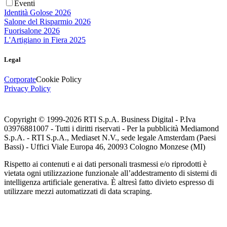
Eventi
Identità Golose 2026
Salone del Risparmio 2026
Fuorisalone 2026
L'Artigiano in Fiera 2025
Legal
Corporate
Cookie Policy
Privacy Policy
Copyright © 1999-
2026
RTI S.p.A. Business Digital - P.Iva
03976881007 - Tutti i diritti riservati - Per la pubblicità Mediamond
S.p.A. - RTI S.p.A., Mediaset N.V., sede legale Amsterdam (Paesi
Bassi) - Uffici Viale Europa 46, 20093 Cologno Monzese (MI)
Rispetto ai contenuti e ai dati personali trasmessi e/o riprodotti è
vietata ogni utilizzazione funzionale all’addestramento di sistemi di
intelligenza artificiale generativa. È altresì fatto divieto espresso di
utilizzare mezzi automatizzati di data scraping.