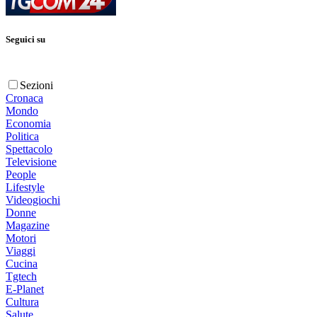
Seguici su
Sezioni
Cronaca
Mondo
Economia
Politica
Spettacolo
Televisione
People
Lifestyle
Videogiochi
Donne
Magazine
Motori
Viaggi
Cucina
Tgtech
E-Planet
Cultura
Salute