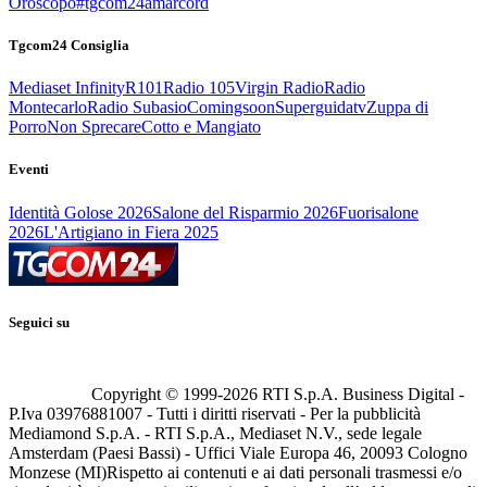
Oroscopo
#tgcom24amarcord
Tgcom24 Consiglia
Mediaset Infinity
R101
Radio 105
Virgin Radio
Radio
Montecarlo
Radio Subasio
Comingsoon
Superguidatv
Zuppa di
Porro
Non Sprecare
Cotto e Mangiato
Eventi
Identità Golose 2026
Salone del Risparmio 2026
Fuorisalone
2026
L'Artigiano in Fiera 2025
Seguici su
Copyright © 1999-
2026
RTI S.p.A. Business Digital -
P.Iva 03976881007 - Tutti i diritti riservati - Per la pubblicità
Mediamond S.p.A. - RTI S.p.A., Mediaset N.V., sede legale
Amsterdam (Paesi Bassi) - Uffici Viale Europa 46, 20093 Cologno
Monzese (MI)
Rispetto ai contenuti e ai dati personali trasmessi e/o