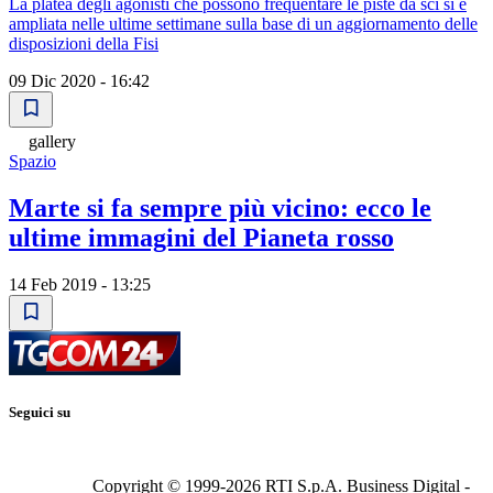
La platea degli agonisti che possono frequentare le piste da sci si è
ampliata nelle ultime settimane sulla base di un aggiornamento delle
disposizioni della Fisi
09 Dic 2020 - 16:42
gallery
Spazio
Marte si fa sempre più vicino: ecco le
ultime immagini del Pianeta rosso
14 Feb 2019 - 13:25
Seguici su
Copyright © 1999-
2026
RTI S.p.A. Business Digital -