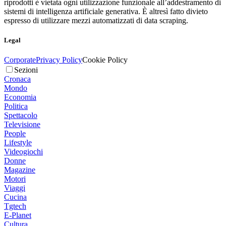
riprodotti è vietata ogni utilizzazione funzionale all’addestramento di
sistemi di intelligenza artificiale generativa. È altresì fatto divieto
espresso di utilizzare mezzi automatizzati di data scraping.
Legal
Corporate
Privacy Policy
Cookie Policy
Sezioni
Cronaca
Mondo
Economia
Politica
Spettacolo
Televisione
People
Lifestyle
Videogiochi
Donne
Magazine
Motori
Viaggi
Cucina
Tgtech
E-Planet
Cultura