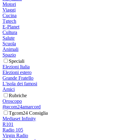
Motori
Viaggi
Cucina
Tgtech
E-Planet
Cultura
Salute
Scuola
Animali
Spazio
Speciali
Elezioni Italia
Elezioni estero
Grande Fratello
L'isola dei famosi
Amici
Rubriche
Oroscopo
#tgcom24amarcord
Tgcom24 Consiglia
Mediaset Infinity
R101
Radio 105
Virgin Radio