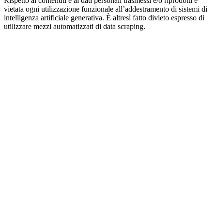
Rispetto ai contenuti e ai dati personali trasmessi e/o riprodotti è
vietata ogni utilizzazione funzionale all’addestramento di sistemi di
intelligenza artificiale generativa. È altresì fatto divieto espresso di
utilizzare mezzi automatizzati di data scraping.