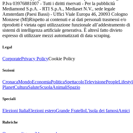
P.Iva 03976881007 - Tutti i diritti riservati - Per la pubblicità
Mediamond S.p.A. - RTI S.p.A., Mediaset N.V., sede legale
Amsterdam (Paesi Bassi) - Uffici Viale Europa 46, 20093 Cologno
Monzese (MI)
Rispetto ai contenuti e ai dati personali trasmessi e/o
riprodotti è vietata ogni utilizzazione funzionale all’addestramento di
sistemi di intelligenza artificiale generativa. È altresì fatto divieto
espresso di utilizzare mezzi automatizzati di data scraping.
Legal
Corporate
Privacy Policy
Cookie Policy
Sezioni
Cronaca
Mondo
Economia
Politica
Spettacolo
Televisione
People
Lifestyl
Planet
Cultura
Salute
Scuola
Animali
Spazio
Speciali
Elezioni Italia
Elezioni estero
Grande Fratello
L'isola dei famosi
Amici
Rubriche