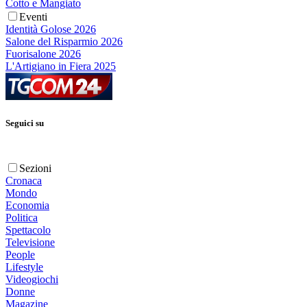
Cotto e Mangiato
Eventi
Identità Golose 2026
Salone del Risparmio 2026
Fuorisalone 2026
L'Artigiano in Fiera 2025
Seguici su
Sezioni
Cronaca
Mondo
Economia
Politica
Spettacolo
Televisione
People
Lifestyle
Videogiochi
Donne
Magazine