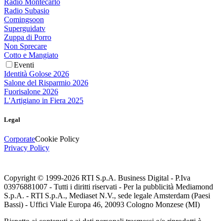
Radio Montecarlo
Radio Subasio
Comingsoon
Superguidatv
Zuppa di Porro
Non Sprecare
Cotto e Mangiato
Eventi
Identità Golose 2026
Salone del Risparmio 2026
Fuorisalone 2026
L'Artigiano in Fiera 2025
Legal
Corporate
Cookie Policy
Privacy Policy
Copyright © 1999-
2026
RTI S.p.A. Business Digital - P.Iva
03976881007 - Tutti i diritti riservati - Per la pubblicità Mediamond
S.p.A. - RTI S.p.A., Mediaset N.V., sede legale Amsterdam (Paesi
Bassi) - Uffici Viale Europa 46, 20093 Cologno Monzese (MI)