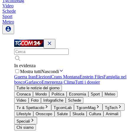
TgcomMag
Video
Schede
Sport
Meteo
In evidenza
Mostra tutti
Nascondi
Guerra Iran
Elezioni
Crans Montana
Epstein Files
Famiglia nel
bosco
Garlasco
Emergenza Clima
Tutti i dossier
Tutte le notizie del giorno
Cronaca
Mondo
Politica
Economia
Sport
Meteo
Video
Foto
Infografiche
Schede
Tv & Spettacolo
TgcomLab
TgcomMag
TgTech
Lifestyle
Oroscopo
Salute
Skuola
Cultura
Animali
Speciali
Chi siamo