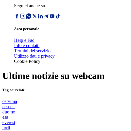
Seguici anche su
Area personale
Help e Faq
Info e contatti
Termini del servizio
Utilizzo dati e privacy
Cookie Policy
Ultime notizie su
webcam
Tag correlati:
cervinia
cesena
duomo
esa
everest
forli