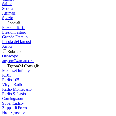
Salute
Scuola
Animali
Spazio
Speciali
Elezioni Italia
Elezioni estero
Grande Fratello
L'isola dei famosi
Amici
Rubriche
Oroscopo
#tgcom24amarcord
Tgcom24 Consiglia
Mediaset Infinity
R101
Radio 105
Virgin Radio
Radio Montecarlo
Radio Subasio
Comingsoon
Superguidatv
Zuppa di Porro
Non Sprecare