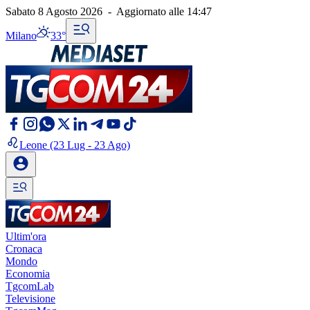
Sabato 8 Agosto 2026
-
Aggiornato alle
14:47
Milano
33°
Leone
(23 Lug - 23 Ago)
Ultim'ora
Cronaca
Mondo
Economia
TgcomLab
Televisione