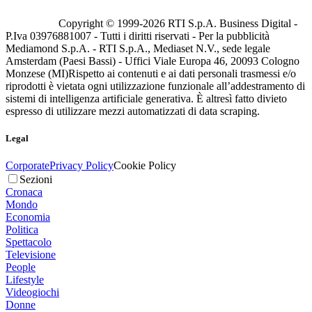
Copyright © 1999-
2026
RTI S.p.A. Business Digital -
P.Iva 03976881007 - Tutti i diritti riservati - Per la pubblicità
Mediamond S.p.A. - RTI S.p.A., Mediaset N.V., sede legale
Amsterdam (Paesi Bassi) - Uffici Viale Europa 46, 20093 Cologno
Monzese (MI)
Rispetto ai contenuti e ai dati personali trasmessi e/o
riprodotti è vietata ogni utilizzazione funzionale all’addestramento di
sistemi di intelligenza artificiale generativa. È altresì fatto divieto
espresso di utilizzare mezzi automatizzati di data scraping.
Legal
Corporate
Privacy Policy
Cookie Policy
Sezioni
Cronaca
Mondo
Economia
Politica
Spettacolo
Televisione
People
Lifestyle
Videogiochi
Donne