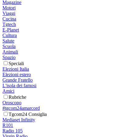
Magazine
Motori
Viaggi
Cucina
Tgtech
E-Planet
Cultura
Salute
Scuola
Animali
Spazio
Speciali
Elezioni Italia
Elezioni estero
Grande Fratello
L'isola dei famosi
Amici
Rubriche
Oroscopo
#tgcom24amarcord
Tgcom24 Consiglia
Mediaset Infinity
R101
Radio 105
Virgin Radio