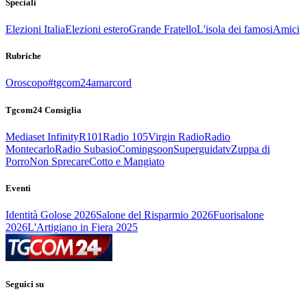
Speciali
Elezioni Italia
Elezioni estero
Grande Fratello
L'isola dei famosi
Amici
Rubriche
Oroscopo
#tgcom24amarcord
Tgcom24 Consiglia
Mediaset Infinity
R101
Radio 105
Virgin Radio
Radio
Montecarlo
Radio Subasio
Comingsoon
Superguidatv
Zuppa di
Porro
Non Sprecare
Cotto e Mangiato
Eventi
Identità Golose 2026
Salone del Risparmio 2026
Fuorisalone
2026
L'Artigiano in Fiera 2025
Seguici su