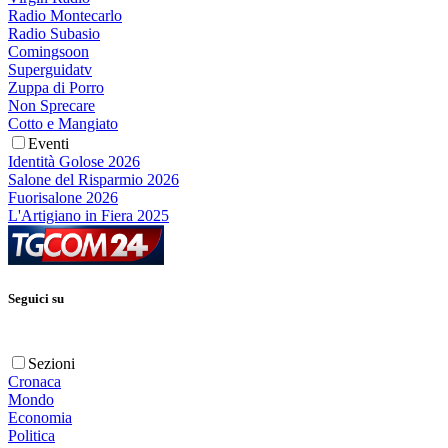
Radio Montecarlo
Radio Subasio
Comingsoon
Superguidatv
Zuppa di Porro
Non Sprecare
Cotto e Mangiato
Eventi
Identità Golose 2026
Salone del Risparmio 2026
Fuorisalone 2026
L'Artigiano in Fiera 2025
Seguici su
Sezioni
Cronaca
Mondo
Economia
Politica