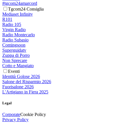
#tgcom24amarcord
Tgcom24 Consiglia
Mediaset Infinity
R101
Radio 105
Virgin Radio
Radio Montecarlo
Radio Subasio
Comingsoon
Superguidatv
Zuppa di Porro
Non Sprecare
Cotto e Mangiato
Eventi
Identità Golose 2026
Salone del Risparmio 2026
Fuorisalone 2026
L'Artigiano in Fiera 2025
Legal
Corporate
Cookie Policy
Privacy Policy