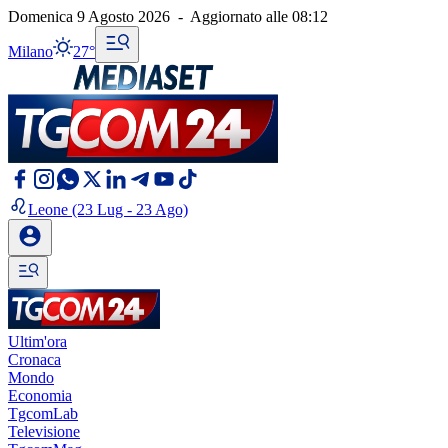
Domenica 9 Agosto 2026
-
Aggiornato alle
08:12
Milano
27°
Leone
(23 Lug - 23 Ago)
Ultim'ora
Cronaca
Mondo
Economia
TgcomLab
Televisione