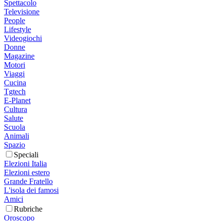
Spettacolo
Televisione
People
Lifestyle
Videogiochi
Donne
Magazine
Motori
Viaggi
Cucina
Tgtech
E-Planet
Cultura
Salute
Scuola
Animali
Spazio
Speciali
Elezioni Italia
Elezioni estero
Grande Fratello
L'isola dei famosi
Amici
Rubriche
Oroscopo