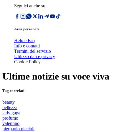
Seguici anche su
Area personale
Help e Faq
Info e contatti
Termini del servizio
Utilizzo dati e privacy
Cookie Policy
Ultime notizie su
voce viva
Tag correlati:
beauty
bellezza
lady gaga
profumo
valentino
pierpaolo piccioli