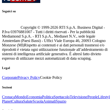
Seguici su
Copyright © 1999-
2026
RTI S.p.A. Business Digital -
P.Iva 03976881007 - Tutti i diritti riservati - Per la pubblicità
Mediamond S.p.A. - RTI S.p.A., Mediaset N.V., sede legale
Amsterdam (Paesi Bassi) - Uffici Viale Europa 46, 20093 Cologno
Monzese (MI)
Rispetto ai contenuti e ai dati personali trasmessi e/o
riprodotti è vietata ogni utilizzazione funzionale all’addestramento di
sistemi di intelligenza artificiale generativa. È altresì fatto divieto
espresso di utilizzare mezzi automatizzati di data scraping.
Legal
Corporate
Privacy Policy
Cookie Policy
Sezioni
Cronaca
Mondo
Economia
Politica
Spettacolo
Televisione
People
Lifestyl
Planet
Cultura
Salute
Scuola
Animali
Spazio