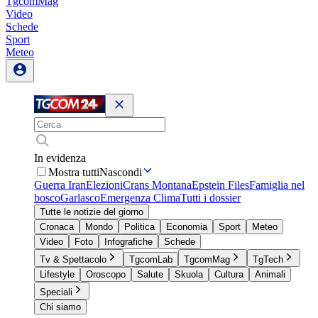
TgcomMag
Video
Schede
Sport
Meteo
In evidenza
Mostra tutti
Nascondi
Guerra Iran
Elezioni
Crans Montana
Epstein Files
Famiglia nel
bosco
Garlasco
Emergenza Clima
Tutti i dossier
Tutte le notizie del giorno
Cronaca
Mondo
Politica
Economia
Sport
Meteo
Video
Foto
Infografiche
Schede
Tv & Spettacolo
TgcomLab
TgcomMag
TgTech
Lifestyle
Oroscopo
Salute
Skuola
Cultura
Animali
Speciali
Chi siamo