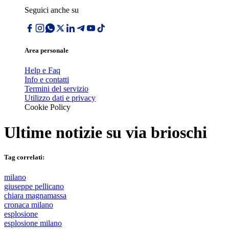
Seguici anche su
Area personale
Help e Faq
Info e contatti
Termini del servizio
Utilizzo dati e privacy
Cookie Policy
Ultime notizie su
via brioschi
Tag correlati:
milano
giuseppe pellicano
chiara magnamassa
cronaca milano
esplosione
esplosione milano