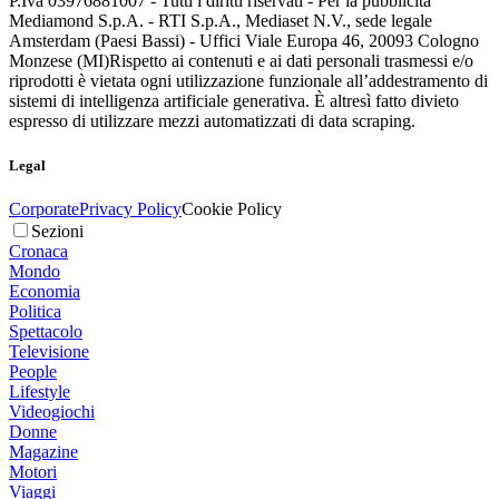
P.Iva 03976881007 - Tutti i diritti riservati - Per la pubblicità
Mediamond S.p.A. - RTI S.p.A., Mediaset N.V., sede legale
Amsterdam (Paesi Bassi) - Uffici Viale Europa 46, 20093 Cologno
Monzese (MI)
Rispetto ai contenuti e ai dati personali trasmessi e/o
riprodotti è vietata ogni utilizzazione funzionale all’addestramento di
sistemi di intelligenza artificiale generativa. È altresì fatto divieto
espresso di utilizzare mezzi automatizzati di data scraping.
Legal
Corporate
Privacy Policy
Cookie Policy
Sezioni
Cronaca
Mondo
Economia
Politica
Spettacolo
Televisione
People
Lifestyle
Videogiochi
Donne
Magazine
Motori
Viaggi