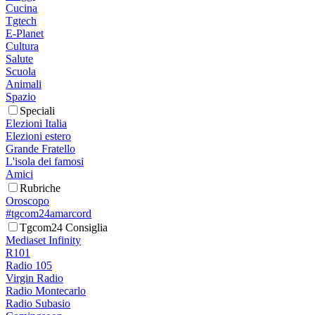
Cucina
Tgtech
E-Planet
Cultura
Salute
Scuola
Animali
Spazio
Speciali
Elezioni Italia
Elezioni estero
Grande Fratello
L'isola dei famosi
Amici
Rubriche
Oroscopo
#tgcom24amarcord
Tgcom24 Consiglia
Mediaset Infinity
R101
Radio 105
Virgin Radio
Radio Montecarlo
Radio Subasio