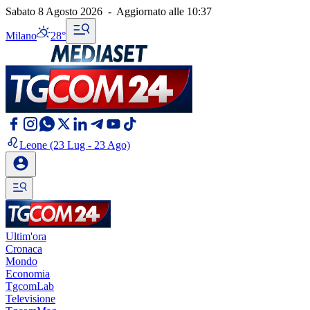
Sabato 8 Agosto 2026
-
Aggiornato alle
10:37
Milano
28°
Leone
(23 Lug - 23 Ago)
Ultim'ora
Cronaca
Mondo
Economia
TgcomLab
Televisione