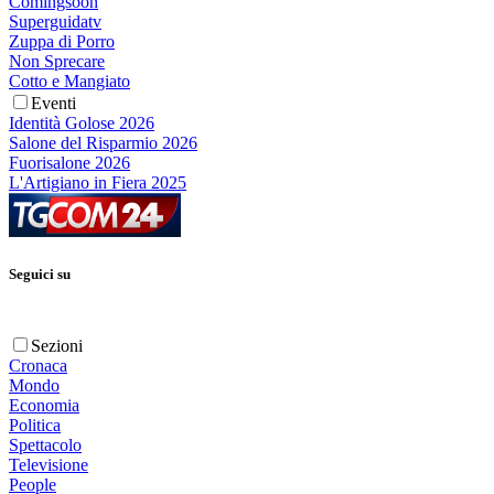
Comingsoon
Superguidatv
Zuppa di Porro
Non Sprecare
Cotto e Mangiato
Eventi
Identità Golose 2026
Salone del Risparmio 2026
Fuorisalone 2026
L'Artigiano in Fiera 2025
Seguici su
Sezioni
Cronaca
Mondo
Economia
Politica
Spettacolo
Televisione
People