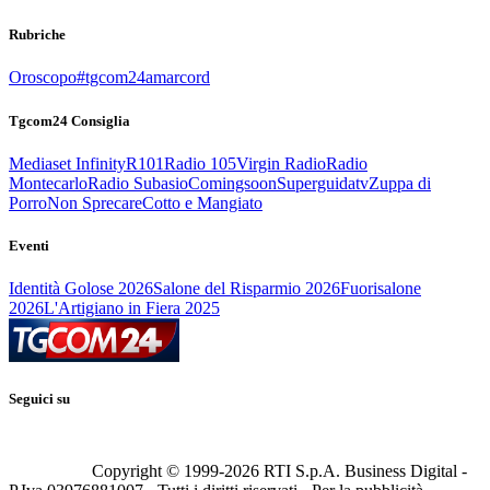
Rubriche
Oroscopo
#tgcom24amarcord
Tgcom24 Consiglia
Mediaset Infinity
R101
Radio 105
Virgin Radio
Radio
Montecarlo
Radio Subasio
Comingsoon
Superguidatv
Zuppa di
Porro
Non Sprecare
Cotto e Mangiato
Eventi
Identità Golose 2026
Salone del Risparmio 2026
Fuorisalone
2026
L'Artigiano in Fiera 2025
Seguici su
Copyright © 1999-
2026
RTI S.p.A. Business Digital -