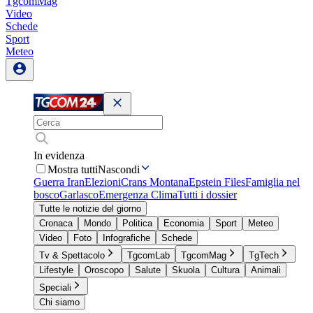
TgcomMag
Video
Schede
Sport
Meteo
In evidenza
Mostra tutti
Nascondi
Guerra Iran
Elezioni
Crans Montana
Epstein Files
Famiglia nel
bosco
Garlasco
Emergenza Clima
Tutti i dossier
Tutte le notizie del giorno
Cronaca
Mondo
Politica
Economia
Sport
Meteo
Video
Foto
Infografiche
Schede
Tv & Spettacolo
TgcomLab
TgcomMag
TgTech
Lifestyle
Oroscopo
Salute
Skuola
Cultura
Animali
Speciali
Chi siamo