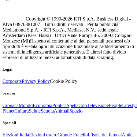
Copyright © 1999-
2026
RTI S.p.A. Business Digital -
P.Iva 03976881007 - Tutti i diritti riservati - Per la pubblicità
Mediamond S.p.A. - RTI S.p.A., Mediaset N.V., sede legale
Amsterdam (Paesi Bassi) - Uffici Viale Europa 46, 20093 Cologno
Monzese (MI)
Rispetto ai contenuti e ai dati personali trasmessi e/o
riprodotti è vietata ogni utilizzazione funzionale all’addestramento di
sistemi di intelligenza artificiale generativa. È altresì fatto divieto
espresso di utilizzare mezzi automatizzati di data scraping.
Legal
Corporate
Privacy Policy
Cookie Policy
Sezioni
Cronaca
Mondo
Economia
Politica
Spettacolo
Televisione
People
Lifestyl
Planet
Cultura
Salute
Scuola
Animali
Spazio
Speciali
Elezioni Italia
Elezioni estero
Grande Fratello
L'isola dei famosi
Amici