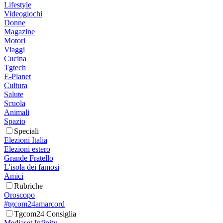
Lifestyle
Videogiochi
Donne
Magazine
Motori
Viaggi
Cucina
Tgtech
E-Planet
Cultura
Salute
Scuola
Animali
Spazio
Speciali
Elezioni Italia
Elezioni estero
Grande Fratello
L'isola dei famosi
Amici
Rubriche
Oroscopo
#tgcom24amarcord
Tgcom24 Consiglia
Mediaset Infinity