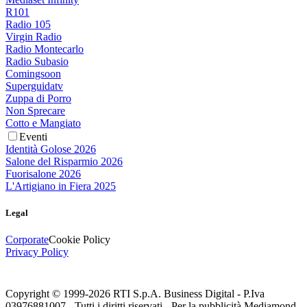
R101
Radio 105
Virgin Radio
Radio Montecarlo
Radio Subasio
Comingsoon
Superguidatv
Zuppa di Porro
Non Sprecare
Cotto e Mangiato
Eventi
Identità Golose 2026
Salone del Risparmio 2026
Fuorisalone 2026
L'Artigiano in Fiera 2025
Legal
Corporate
Cookie Policy
Privacy Policy
Copyright © 1999-
2026
RTI S.p.A. Business Digital - P.Iva
03976881007 - Tutti i diritti riservati - Per la pubblicità Mediamond