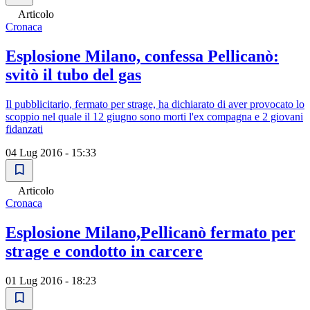
Articolo
Cronaca
Esplosione Milano, confessa Pellicanò:
svitò il tubo del gas
Il pubblicitario, fermato per strage, ha dichiarato di aver provocato lo
scoppio nel quale il 12 giugno sono morti l'ex compagna e 2 giovani
fidanzati
04 Lug 2016 - 15:33
Articolo
Cronaca
Esplosione Milano,Pellicanò fermato per
strage e condotto in carcere
01 Lug 2016 - 18:23