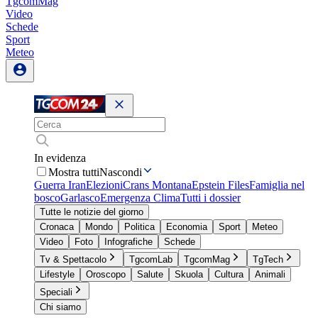
TgcomMag
Video
Schede
Sport
Meteo
In evidenza
Mostra tutti
Nascondi
Guerra Iran
Elezioni
Crans Montana
Epstein Files
Famiglia nel
bosco
Garlasco
Emergenza Clima
Tutti i dossier
Tutte le notizie del giorno
Cronaca
Mondo
Politica
Economia
Sport
Meteo
Video
Foto
Infografiche
Schede
Tv & Spettacolo
TgcomLab
TgcomMag
TgTech
Lifestyle
Oroscopo
Salute
Skuola
Cultura
Animali
Speciali
Chi siamo