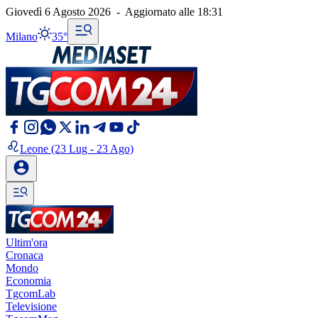
Giovedì 6 Agosto 2026
-
Aggiornato alle
18:31
Milano
35°
Leone
(23 Lug - 23 Ago)
Ultim'ora
Cronaca
Mondo
Economia
TgcomLab
Televisione