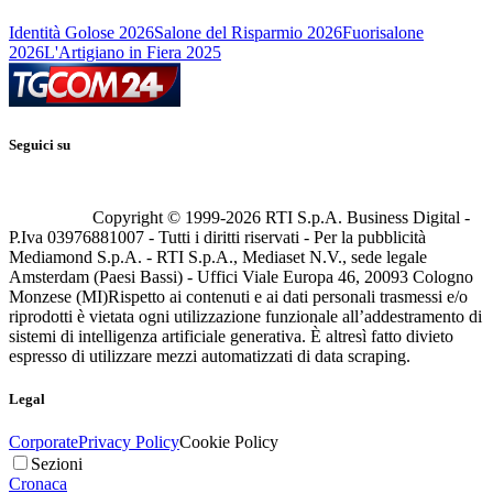
Identità Golose 2026
Salone del Risparmio 2026
Fuorisalone
2026
L'Artigiano in Fiera 2025
Seguici su
Copyright © 1999-
2026
RTI S.p.A. Business Digital -
P.Iva 03976881007 - Tutti i diritti riservati - Per la pubblicità
Mediamond S.p.A. - RTI S.p.A., Mediaset N.V., sede legale
Amsterdam (Paesi Bassi) - Uffici Viale Europa 46, 20093 Cologno
Monzese (MI)
Rispetto ai contenuti e ai dati personali trasmessi e/o
riprodotti è vietata ogni utilizzazione funzionale all’addestramento di
sistemi di intelligenza artificiale generativa. È altresì fatto divieto
espresso di utilizzare mezzi automatizzati di data scraping.
Legal
Corporate
Privacy Policy
Cookie Policy
Sezioni
Cronaca