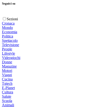
Seguici su
Sezioni
Cronaca
Mondo
Economia
Politica
Spettacolo
Televisione
People
Lifestyle
Videogiochi
Donne
Magazine
Motori
Viaggi
Cucina
Tgtech
E-Planet
Cultura
Salute
Scuola
Animali