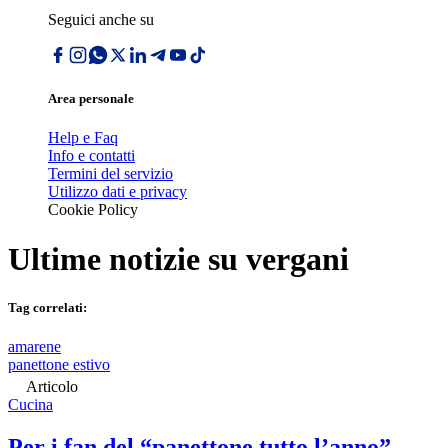
Seguici anche su
Area personale
Help e Faq
Info e contatti
Termini del servizio
Utilizzo dati e privacy
Cookie Policy
Ultime notizie su
vergani
Tag correlati:
amarene
panettone estivo
Articolo
Cucina
Per i fan del “panettone tutto l’anno”