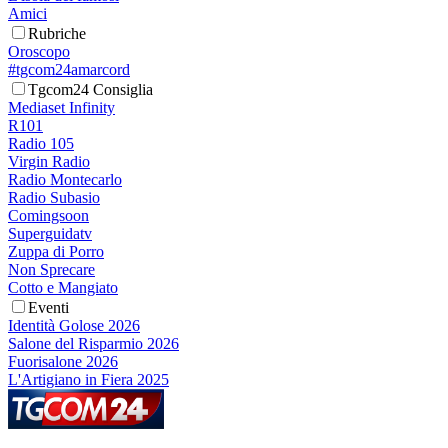
Amici
Rubriche
Oroscopo
#tgcom24amarcord
Tgcom24 Consiglia
Mediaset Infinity
R101
Radio 105
Virgin Radio
Radio Montecarlo
Radio Subasio
Comingsoon
Superguidatv
Zuppa di Porro
Non Sprecare
Cotto e Mangiato
Eventi
Identità Golose 2026
Salone del Risparmio 2026
Fuorisalone 2026
L'Artigiano in Fiera 2025