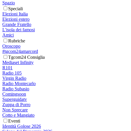
Spazio
Speciali
Elezioni Italia
Elezioni estero
Grande Fratello
L'isola dei famosi
Amici
Rubriche
Oroscopo
#tgcom24amarcord
Tgcom24 Consiglia
Mediaset Infinity
R101
Radio 105
Virgin Radio
Radio Montecarlo
Radio Subasio
Comingsoon
Superguidatv
Zuppa di Porro
Non Sprecare
Cotto e Mangiato
Eventi
Identità Golose 2026