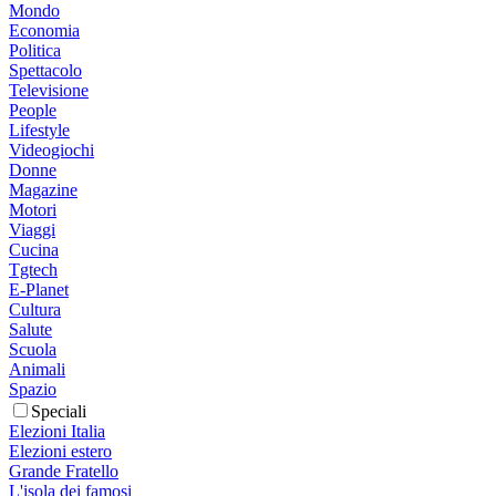
Mondo
Economia
Politica
Spettacolo
Televisione
People
Lifestyle
Videogiochi
Donne
Magazine
Motori
Viaggi
Cucina
Tgtech
E-Planet
Cultura
Salute
Scuola
Animali
Spazio
Speciali
Elezioni Italia
Elezioni estero
Grande Fratello
L'isola dei famosi