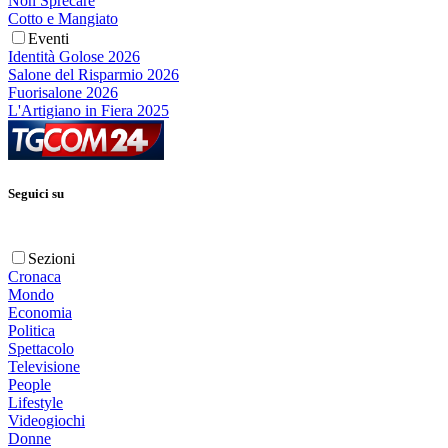
Non Sprecare
Cotto e Mangiato
Eventi
Identità Golose 2026
Salone del Risparmio 2026
Fuorisalone 2026
L'Artigiano in Fiera 2025
Seguici su
Sezioni
Cronaca
Mondo
Economia
Politica
Spettacolo
Televisione
People
Lifestyle
Videogiochi
Donne