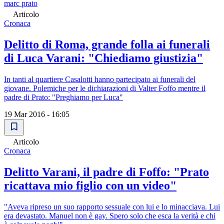
marc prato
Articolo
Cronaca
Delitto di Roma, grande folla ai funerali
di Luca Varani: "Chiediamo giustizia"
In tanti al quartiere Casalotti hanno partecipato ai funerali del
giovane. Polemiche per le dichiarazioni di Valter Foffo mentre il
padre di Prato: "Preghiamo per Luca"
19 Mar 2016 - 16:05
Articolo
Cronaca
Delitto Varani, il padre di Foffo: "Prato
ricattava mio figlio con un video"
"Aveva ripreso un suo rapporto sessuale con lui e lo minacciava. Lui
era devastato. Manuel non è gay. Spero solo che esca la verità e chi