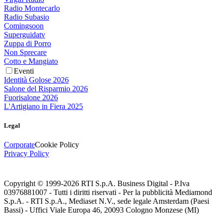
Radio Montecarlo
Radio Subasio
Comingsoon
Superguidatv
Zuppa di Porro
Non Sprecare
Cotto e Mangiato
Eventi
Identità Golose 2026
Salone del Risparmio 2026
Fuorisalone 2026
L'Artigiano in Fiera 2025
Legal
Corporate
Cookie Policy
Privacy Policy
Copyright © 1999-
2026
RTI S.p.A. Business Digital - P.Iva
03976881007 - Tutti i diritti riservati - Per la pubblicità Mediamond
S.p.A. - RTI S.p.A., Mediaset N.V., sede legale Amsterdam (Paesi
Bassi) - Uffici Viale Europa 46, 20093 Cologno Monzese (MI)