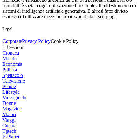
riprodotti è vietata ogni utilizzazione funzionale all’addestramento di
sistemi di intelligenza artificiale generativa. È altresì fatto divieto
espresso di utilizzare mezzi automatizzati di data scraping.
Legal
Corporate
Privacy Policy
Cookie Policy
Sezioni
Cronaca
Mondo
Economia
Politica
Spettacolo
Televisione
People
Lifestyle
Videogiochi
Donne
Magazine
Motori
Viaggi
Cucina
Tgtech
E-Planet