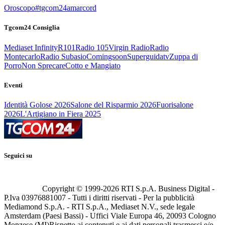
Oroscopo
#tgcom24amarcord
Tgcom24 Consiglia
Mediaset Infinity
R101
Radio 105
Virgin Radio
Radio
Montecarlo
Radio Subasio
Comingsoon
Superguidatv
Zuppa di
Porro
Non Sprecare
Cotto e Mangiato
Eventi
Identità Golose 2026
Salone del Risparmio 2026
Fuorisalone
2026
L'Artigiano in Fiera 2025
Seguici su
Copyright © 1999-
2026
RTI S.p.A. Business Digital -
P.Iva 03976881007 - Tutti i diritti riservati - Per la pubblicità
Mediamond S.p.A. - RTI S.p.A., Mediaset N.V., sede legale
Amsterdam (Paesi Bassi) - Uffici Viale Europa 46, 20093 Cologno
Monzese (MI)
Rispetto ai contenuti e ai dati personali trasmessi e/o