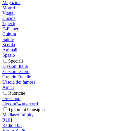
Magazine
Motori
Viaggi
Cucina
Tgtech
E-Planet
Cultura
Salute
Scuola
Animali
Spazio
Speciali
Elezioni Italia
Elezioni estero
Grande Fratello
L'isola dei famosi
Amici
Rubriche
Oroscopo
#tgcom24amarcord
Tgcom24 Consiglia
Mediaset Infinity
R101
Radio 105
Virgin Radio