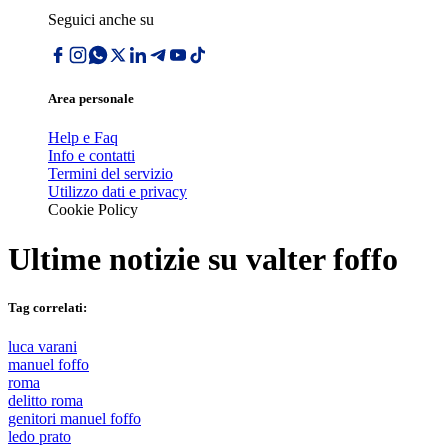
Seguici anche su
Area personale
Help e Faq
Info e contatti
Termini del servizio
Utilizzo dati e privacy
Cookie Policy
Ultime notizie su
valter foffo
Tag correlati:
luca varani
manuel foffo
roma
delitto roma
genitori manuel foffo
ledo prato