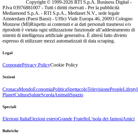
Copyright © 1999-
2026
RTI S.p.A. Business Digital -
P.Iva 03976881007 - Tutti i diritti riservati - Per la pubblicità
Mediamond S.p.A. - RTI S.p.A., Mediaset N.V., sede legale
Amsterdam (Paesi Bassi) - Uffici Viale Europa 46, 20093 Cologno
Monzese (MI)
Rispetto ai contenuti e ai dati personali trasmessi e/o
riprodotti è vietata ogni utilizzazione funzionale all’addestramento di
sistemi di intelligenza artificiale generativa. È altresì fatto divieto
espresso di utilizzare mezzi automatizzati di data scraping.
Legal
Corporate
Privacy Policy
Cookie Policy
Sezioni
Cronaca
Mondo
Economia
Politica
Spettacolo
Televisione
People
Lifestyl
Planet
Cultura
Salute
Scuola
Animali
Spazio
Speciali
Elezioni Italia
Elezioni estero
Grande Fratello
L'isola dei famosi
Amici
Rubriche