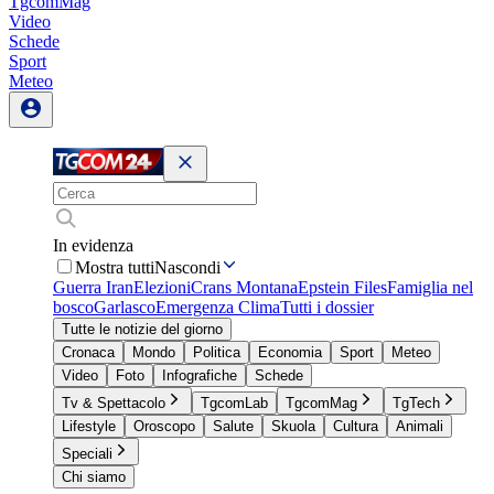
TgcomMag
Video
Schede
Sport
Meteo
In evidenza
Mostra tutti
Nascondi
Guerra Iran
Elezioni
Crans Montana
Epstein Files
Famiglia nel
bosco
Garlasco
Emergenza Clima
Tutti i dossier
Tutte le notizie del giorno
Cronaca
Mondo
Politica
Economia
Sport
Meteo
Video
Foto
Infografiche
Schede
Tv & Spettacolo
TgcomLab
TgcomMag
TgTech
Lifestyle
Oroscopo
Salute
Skuola
Cultura
Animali
Speciali
Chi siamo