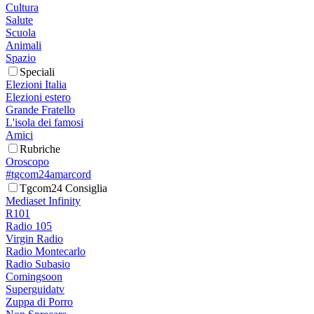
Cultura
Salute
Scuola
Animali
Spazio
Speciali
Elezioni Italia
Elezioni estero
Grande Fratello
L'isola dei famosi
Amici
Rubriche
Oroscopo
#tgcom24amarcord
Tgcom24 Consiglia
Mediaset Infinity
R101
Radio 105
Virgin Radio
Radio Montecarlo
Radio Subasio
Comingsoon
Superguidatv
Zuppa di Porro