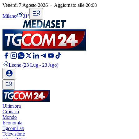
Venerdì 7 Agosto 2026
-
Aggiornato alle
20:08
Milano
31°
Leone
(23 Lug - 23 Ago)
Ultim'ora
Cronaca
Mondo
Economia
TgcomLab
Televisione