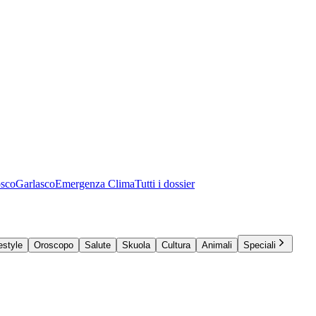
osco
Garlasco
Emergenza Clima
Tutti i dossier
estyle
Oroscopo
Salute
Skuola
Cultura
Animali
Speciali