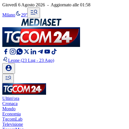
Giovedì 6 Agosto 2026
-
Aggiornato alle
01:58
Milano
29°
Leone
(23 Lug - 23 Ago)
Ultim'ora
Cronaca
Mondo
Economia
TgcomLab
Televisione