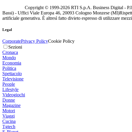
Copyright © 1999-
2026
RTI S.p.A. Business Digital - P.I
Bassi) - Uffici Viale Europa 46, 20093 Cologno Monzese (MI)
Rispett
artificiale generativa. È altresì fatto divieto espresso di utilizzare mez
Legal
Corporate
Privacy Policy
Cookie Policy
Sezioni
Cronaca
Mondo
Economia
Politica
Spettacolo
Televisione
People
Lifestyle
Videogiochi
Donne
Magazine
Motori
Viaggi
Cucina
Tgtech
E-Planet