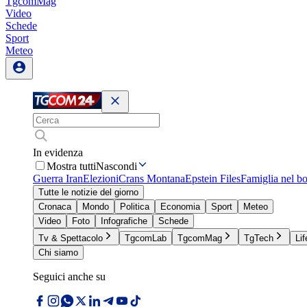
TgcomMag
Video
Schede
Sport
Meteo
In evidenza
Mostra tutti
Nascondi
Guerra Iran
Elezioni
Crans Montana
Epstein Files
Famiglia nel b
Tutte le notizie del giorno
Cronaca
Mondo
Politica
Economia
Sport
Meteo
Video
Foto
Infografiche
Schede
Tv & Spettacolo
TgcomLab
TgcomMag
TgTech
Lif
Chi siamo
Seguici anche su