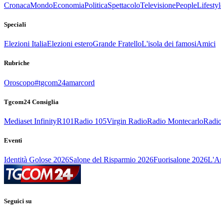
Cronaca
Mondo
Economia
Politica
Spettacolo
Televisione
People
Lifestyl
Speciali
Elezioni Italia
Elezioni estero
Grande Fratello
L'isola dei famosi
Amici
Rubriche
Oroscopo
#tgcom24amarcord
Tgcom24 Consiglia
Mediaset Infinity
R101
Radio 105
Virgin Radio
Radio Montecarlo
Radio
Eventi
Identità Golose 2026
Salone del Risparmio 2026
Fuorisalone 2026
L'Ar
Seguici su