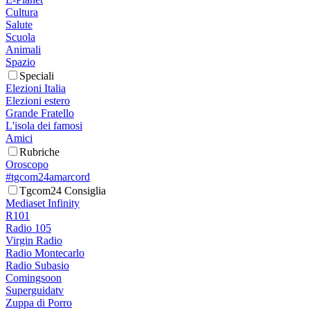
Cultura
Salute
Scuola
Animali
Spazio
Speciali
Elezioni Italia
Elezioni estero
Grande Fratello
L'isola dei famosi
Amici
Rubriche
Oroscopo
#tgcom24amarcord
Tgcom24 Consiglia
Mediaset Infinity
R101
Radio 105
Virgin Radio
Radio Montecarlo
Radio Subasio
Comingsoon
Superguidatv
Zuppa di Porro