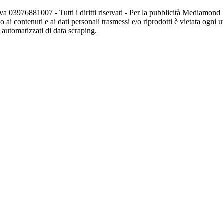
va 03976881007 - Tutti i diritti riservati - Per la pubblicità Mediamon
o ai contenuti e ai dati personali trasmessi e/o riprodotti è vietata ogni 
zi automatizzati di data scraping.