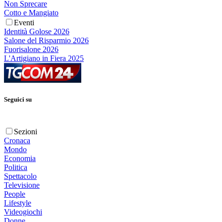
Non Sprecare
Cotto e Mangiato
Eventi
Identità Golose 2026
Salone del Risparmio 2026
Fuorisalone 2026
L'Artigiano in Fiera 2025
Seguici su
Sezioni
Cronaca
Mondo
Economia
Politica
Spettacolo
Televisione
People
Lifestyle
Videogiochi
Donne