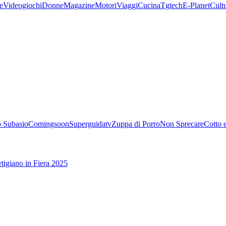
e
Videogiochi
Donne
Magazine
Motori
Viaggi
Cucina
Tgtech
E-Planet
Cult
 Subasio
Comingsoon
Superguidatv
Zuppa di Porro
Non Sprecare
Cotto 
tigiano in Fiera 2025