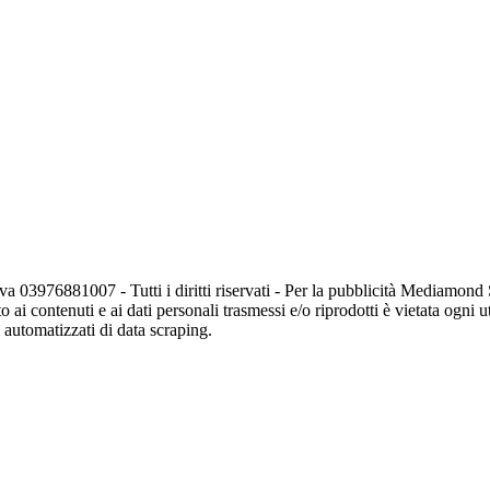
va 03976881007 - Tutti i diritti riservati - Per la pubblicità Mediamon
o ai contenuti e ai dati personali trasmessi e/o riprodotti è vietata ogni 
zi automatizzati di data scraping.