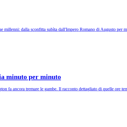
 due millenni: dalla sconfitta subìta dall'Impero Romano di Augusto per
dia minuto per minuto
on fa ancora tremare le gambe. Il racconto dettagliato di quelle ore terrib