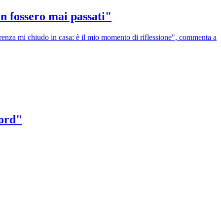
n fossero mai passati"
rrenza mi chiudo in casa: è il mio momento di riflessione", commenta a
Nord"