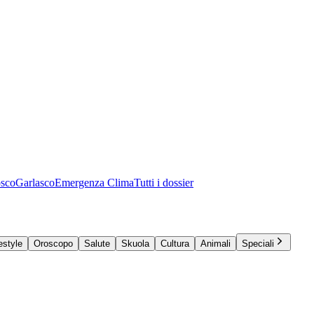
osco
Garlasco
Emergenza Clima
Tutti i dossier
estyle
Oroscopo
Salute
Skuola
Cultura
Animali
Speciali