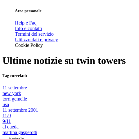
Area personale
Help e Faq
Info e contatti
Termini del servizio
Utilizzo dati e privacy
Cookie Policy
Ultime notizie su
twin towers
Tag correlati:
11 settembre
new york
torri gemelle
usa
11 settembre 2001
11/9
9/11
al qaeda
martina gasperotti