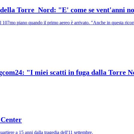
a della Torre Nord: "E' come se vent'anni no
al 107mo piano quando il primo aereo è arrivato. "Anche in questa rico
Tgcom24: "I miei scatti in fuga dalla Torre 
 Center
 quartiere a 15 anni dalla tragedia dell'11 settembre.