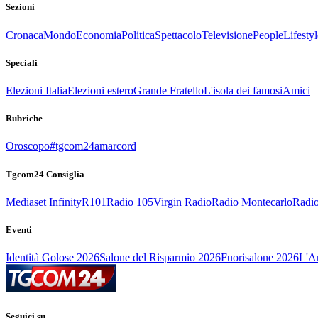
Sezioni
Cronaca
Mondo
Economia
Politica
Spettacolo
Televisione
People
Lifestyl
Speciali
Elezioni Italia
Elezioni estero
Grande Fratello
L'isola dei famosi
Amici
Rubriche
Oroscopo
#tgcom24amarcord
Tgcom24 Consiglia
Mediaset Infinity
R101
Radio 105
Virgin Radio
Radio Montecarlo
Radio
Eventi
Identità Golose 2026
Salone del Risparmio 2026
Fuorisalone 2026
L'Ar
Seguici su