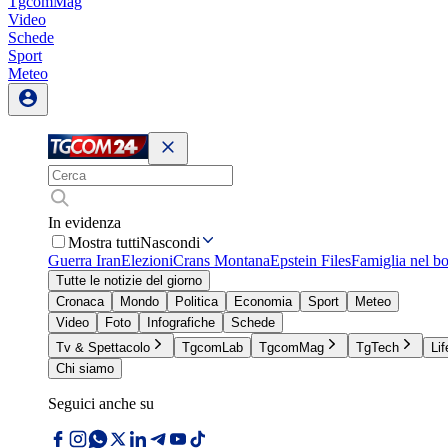
TgcomMag
Video
Schede
Sport
Meteo
In evidenza
Mostra tutti
Nascondi
Guerra Iran
Elezioni
Crans Montana
Epstein Files
Famiglia nel b
Tutte le notizie del giorno
Cronaca
Mondo
Politica
Economia
Sport
Meteo
Video
Foto
Infografiche
Schede
Tv & Spettacolo
TgcomLab
TgcomMag
TgTech
Lif
Chi siamo
Seguici anche su