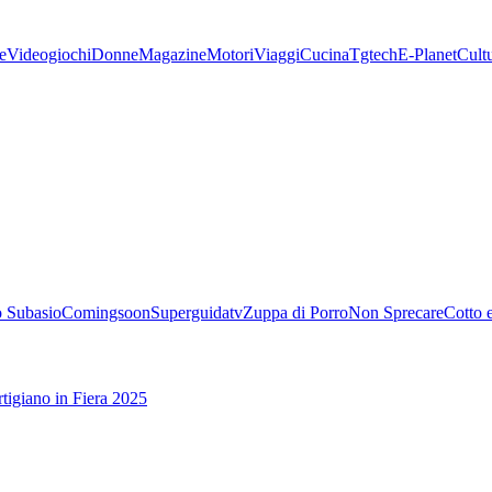
e
Videogiochi
Donne
Magazine
Motori
Viaggi
Cucina
Tgtech
E-Planet
Cult
 Subasio
Comingsoon
Superguidatv
Zuppa di Porro
Non Sprecare
Cotto 
tigiano in Fiera 2025