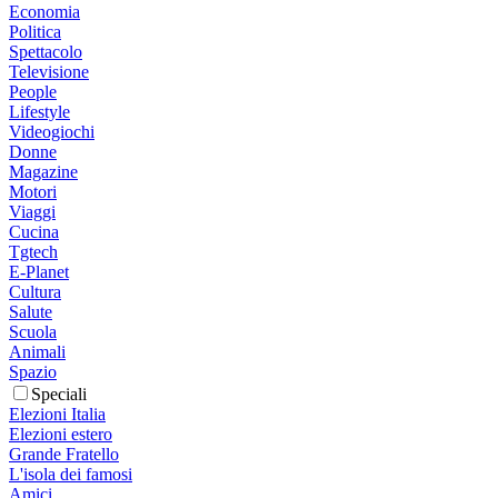
Economia
Politica
Spettacolo
Televisione
People
Lifestyle
Videogiochi
Donne
Magazine
Motori
Viaggi
Cucina
Tgtech
E-Planet
Cultura
Salute
Scuola
Animali
Spazio
Speciali
Elezioni Italia
Elezioni estero
Grande Fratello
L'isola dei famosi
Amici