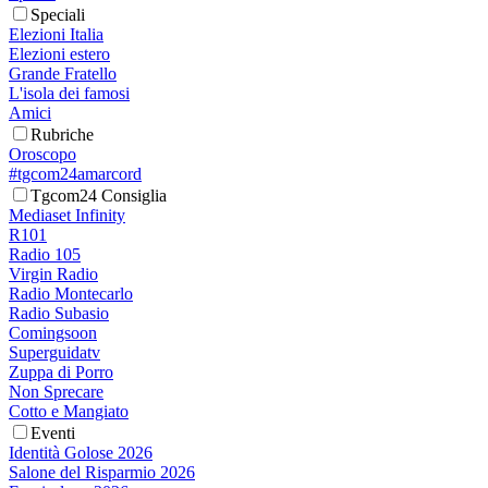
Speciali
Elezioni Italia
Elezioni estero
Grande Fratello
L'isola dei famosi
Amici
Rubriche
Oroscopo
#tgcom24amarcord
Tgcom24 Consiglia
Mediaset Infinity
R101
Radio 105
Virgin Radio
Radio Montecarlo
Radio Subasio
Comingsoon
Superguidatv
Zuppa di Porro
Non Sprecare
Cotto e Mangiato
Eventi
Identità Golose 2026
Salone del Risparmio 2026