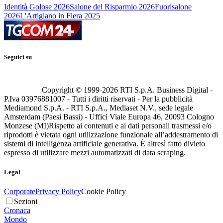
Identità Golose 2026
Salone del Risparmio 2026
Fuorisalone
2026
L'Artigiano in Fiera 2025
Seguici su
Copyright © 1999-
2026
RTI S.p.A. Business Digital -
P.Iva 03976881007 - Tutti i diritti riservati - Per la pubblicità
Mediamond S.p.A. - RTI S.p.A., Mediaset N.V., sede legale
Amsterdam (Paesi Bassi) - Uffici Viale Europa 46, 20093 Cologno
Monzese (MI)
Rispetto ai contenuti e ai dati personali trasmessi e/o
riprodotti è vietata ogni utilizzazione funzionale all’addestramento di
sistemi di intelligenza artificiale generativa. È altresì fatto divieto
espresso di utilizzare mezzi automatizzati di data scraping.
Legal
Corporate
Privacy Policy
Cookie Policy
Sezioni
Cronaca
Mondo