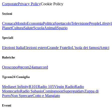
Corporate
Privacy Policy
Cookie Policy
Sezioni
Cronaca
Mondo
Economia
Politica
Spettacolo
Televisione
People
Lifestyl
Planet
Cultura
Salute
Scuola
Animali
Spazio
Speciali
Elezioni Italia
Elezioni estero
Grande Fratello
L'isola dei famosi
Amici
Rubriche
Oroscopo
#tgcom24amarcord
Tgcom24 Consiglia
Mediaset Infinity
R101
Radio 105
Virgin Radio
Radio
Montecarlo
Radio Subasio
Comingsoon
Superguidatv
Zuppa di
Porro
Non Sprecare
Cotto e Mangiato
Eventi