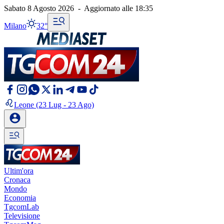
Sabato 8 Agosto 2026
-
Aggiornato alle
18:35
Milano
32°
Leone
(23 Lug - 23 Ago)
Ultim'ora
Cronaca
Mondo
Economia
TgcomLab
Televisione