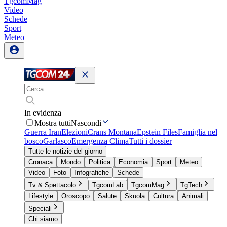
TgcomMag
Video
Schede
Sport
Meteo
In evidenza
Mostra tutti
Nascondi
Guerra Iran
Elezioni
Crans Montana
Epstein Files
Famiglia nel
bosco
Garlasco
Emergenza Clima
Tutti i dossier
Tutte le notizie del giorno
Cronaca
Mondo
Politica
Economia
Sport
Meteo
Video
Foto
Infografiche
Schede
Tv & Spettacolo
TgcomLab
TgcomMag
TgTech
Lifestyle
Oroscopo
Salute
Skuola
Cultura
Animali
Speciali
Chi siamo