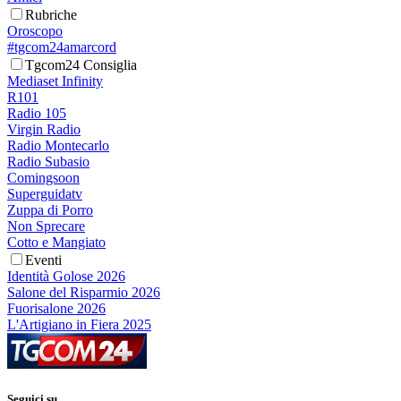
Rubriche
Oroscopo
#tgcom24amarcord
Tgcom24 Consiglia
Mediaset Infinity
R101
Radio 105
Virgin Radio
Radio Montecarlo
Radio Subasio
Comingsoon
Superguidatv
Zuppa di Porro
Non Sprecare
Cotto e Mangiato
Eventi
Identità Golose 2026
Salone del Risparmio 2026
Fuorisalone 2026
L'Artigiano in Fiera 2025
Seguici su