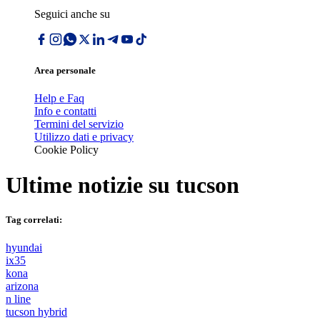
Seguici anche su
Area personale
Help e Faq
Info e contatti
Termini del servizio
Utilizzo dati e privacy
Cookie Policy
Ultime notizie su
tucson
Tag correlati:
hyundai
ix35
kona
arizona
n line
tucson hybrid