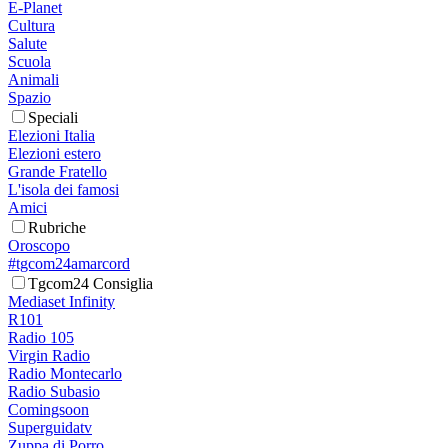
E-Planet
Cultura
Salute
Scuola
Animali
Spazio
Speciali
Elezioni Italia
Elezioni estero
Grande Fratello
L'isola dei famosi
Amici
Rubriche
Oroscopo
#tgcom24amarcord
Tgcom24 Consiglia
Mediaset Infinity
R101
Radio 105
Virgin Radio
Radio Montecarlo
Radio Subasio
Comingsoon
Superguidatv
Zuppa di Porro