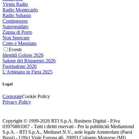
Virgin Radio
Radio Montecarlo
Radio Subasio
Comingsoon
Superguidatv
Zuppa di Porro
Non Sprecare
Cotto e Mangiato
Eventi
Identità Golose 2026
Salone del Risparmio 2026
Fuorisalone 2026
L'Artigiano in Fiera 2025
Legal
Corporate
Cookie Policy
Privacy Policy
Copyright © 1999-
2026
RTI S.p.A. Business Digital - P.Iva
03976881007 - Tutti i diritti riservati - Per la pubblicità Mediamond
S.p.A. - RTI S.p.A., Mediaset N.V., sede legale Amsterdam (Paesi
Bassi) - Uffici Viale Europa 46, 20093 Cologno Monzese (MI)