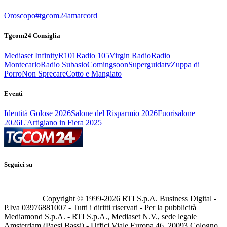
Oroscopo
#tgcom24amarcord
Tgcom24 Consiglia
Mediaset Infinity
R101
Radio 105
Virgin Radio
Radio
Montecarlo
Radio Subasio
Comingsoon
Superguidatv
Zuppa di
Porro
Non Sprecare
Cotto e Mangiato
Eventi
Identità Golose 2026
Salone del Risparmio 2026
Fuorisalone
2026
L'Artigiano in Fiera 2025
Seguici su
Copyright © 1999-
2026
RTI S.p.A. Business Digital -
P.Iva 03976881007 - Tutti i diritti riservati - Per la pubblicità
Mediamond S.p.A. - RTI S.p.A., Mediaset N.V., sede legale
Amsterdam (Paesi Bassi) - Uffici Viale Europa 46, 20093 Cologno