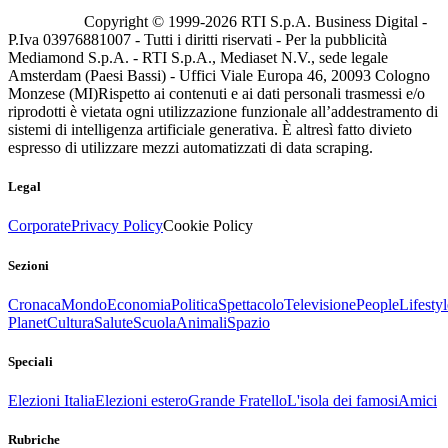
Copyright © 1999-
2026
RTI S.p.A. Business Digital -
P.Iva 03976881007 - Tutti i diritti riservati - Per la pubblicità
Mediamond S.p.A. - RTI S.p.A., Mediaset N.V., sede legale
Amsterdam (Paesi Bassi) - Uffici Viale Europa 46, 20093 Cologno
Monzese (MI)
Rispetto ai contenuti e ai dati personali trasmessi e/o
riprodotti è vietata ogni utilizzazione funzionale all’addestramento di
sistemi di intelligenza artificiale generativa. È altresì fatto divieto
espresso di utilizzare mezzi automatizzati di data scraping.
Legal
Corporate
Privacy Policy
Cookie Policy
Sezioni
Cronaca
Mondo
Economia
Politica
Spettacolo
Televisione
People
Lifestyl
Planet
Cultura
Salute
Scuola
Animali
Spazio
Speciali
Elezioni Italia
Elezioni estero
Grande Fratello
L'isola dei famosi
Amici
Rubriche