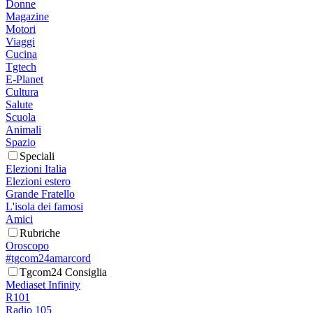
Donne
Magazine
Motori
Viaggi
Cucina
Tgtech
E-Planet
Cultura
Salute
Scuola
Animali
Spazio
Speciali
Elezioni Italia
Elezioni estero
Grande Fratello
L'isola dei famosi
Amici
Rubriche
Oroscopo
#tgcom24amarcord
Tgcom24 Consiglia
Mediaset Infinity
R101
Radio 105