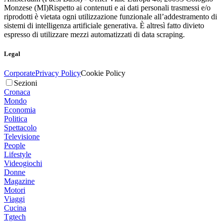
Monzese (MI)
Rispetto ai contenuti e ai dati personali trasmessi e/o
riprodotti è vietata ogni utilizzazione funzionale all’addestramento di
sistemi di intelligenza artificiale generativa. È altresì fatto divieto
espresso di utilizzare mezzi automatizzati di data scraping.
Legal
Corporate
Privacy Policy
Cookie Policy
Sezioni
Cronaca
Mondo
Economia
Politica
Spettacolo
Televisione
People
Lifestyle
Videogiochi
Donne
Magazine
Motori
Viaggi
Cucina
Tgtech