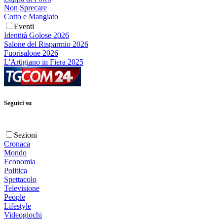
Non Sprecare
Cotto e Mangiato
Eventi
Identità Golose 2026
Salone del Risparmio 2026
Fuorisalone 2026
L'Artigiano in Fiera 2025
Seguici su
Sezioni
Cronaca
Mondo
Economia
Politica
Spettacolo
Televisione
People
Lifestyle
Videogiochi