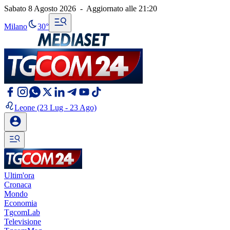
Sabato 8 Agosto 2026
-
Aggiornato alle
21:20
Milano
30°
Leone
(23 Lug - 23 Ago)
Ultim'ora
Cronaca
Mondo
Economia
TgcomLab
Televisione