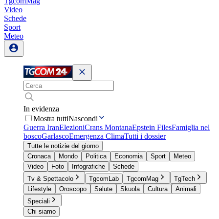
TgcomMag
Video
Schede
Sport
Meteo
In evidenza
Mostra tutti
Nascondi
Guerra Iran
Elezioni
Crans Montana
Epstein Files
Famiglia nel
bosco
Garlasco
Emergenza Clima
Tutti i dossier
Tutte le notizie del giorno
Cronaca
Mondo
Politica
Economia
Sport
Meteo
Video
Foto
Infografiche
Schede
Tv & Spettacolo
TgcomLab
TgcomMag
TgTech
Lifestyle
Oroscopo
Salute
Skuola
Cultura
Animali
Speciali
Chi siamo