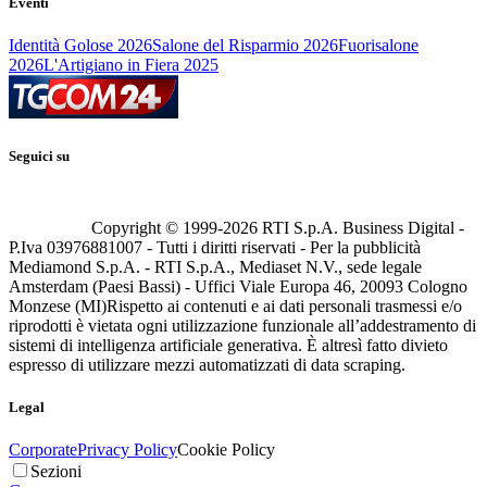
Eventi
Identità Golose 2026
Salone del Risparmio 2026
Fuorisalone
2026
L'Artigiano in Fiera 2025
Seguici su
Copyright © 1999-
2026
RTI S.p.A. Business Digital -
P.Iva 03976881007 - Tutti i diritti riservati - Per la pubblicità
Mediamond S.p.A. - RTI S.p.A., Mediaset N.V., sede legale
Amsterdam (Paesi Bassi) - Uffici Viale Europa 46, 20093 Cologno
Monzese (MI)
Rispetto ai contenuti e ai dati personali trasmessi e/o
riprodotti è vietata ogni utilizzazione funzionale all’addestramento di
sistemi di intelligenza artificiale generativa. È altresì fatto divieto
espresso di utilizzare mezzi automatizzati di data scraping.
Legal
Corporate
Privacy Policy
Cookie Policy
Sezioni