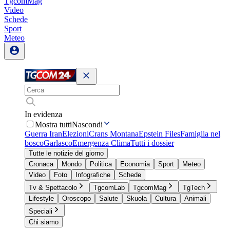
TgcomMag
Video
Schede
Sport
Meteo
In evidenza
Mostra tutti
Nascondi
Guerra Iran
Elezioni
Crans Montana
Epstein Files
Famiglia nel
bosco
Garlasco
Emergenza Clima
Tutti i dossier
Tutte le notizie del giorno
Cronaca
Mondo
Politica
Economia
Sport
Meteo
Video
Foto
Infografiche
Schede
Tv & Spettacolo
TgcomLab
TgcomMag
TgTech
Lifestyle
Oroscopo
Salute
Skuola
Cultura
Animali
Speciali
Chi siamo