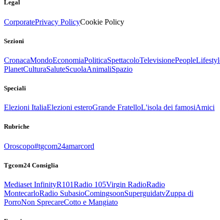
Legal
Corporate
Privacy Policy
Cookie Policy
Sezioni
Cronaca
Mondo
Economia
Politica
Spettacolo
Televisione
People
Lifestyl
Planet
Cultura
Salute
Scuola
Animali
Spazio
Speciali
Elezioni Italia
Elezioni estero
Grande Fratello
L'isola dei famosi
Amici
Rubriche
Oroscopo
#tgcom24amarcord
Tgcom24 Consiglia
Mediaset Infinity
R101
Radio 105
Virgin Radio
Radio
Montecarlo
Radio Subasio
Comingsoon
Superguidatv
Zuppa di
Porro
Non Sprecare
Cotto e Mangiato