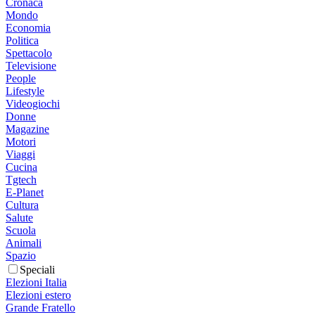
Cronaca
Mondo
Economia
Politica
Spettacolo
Televisione
People
Lifestyle
Videogiochi
Donne
Magazine
Motori
Viaggi
Cucina
Tgtech
E-Planet
Cultura
Salute
Scuola
Animali
Spazio
Speciali
Elezioni Italia
Elezioni estero
Grande Fratello