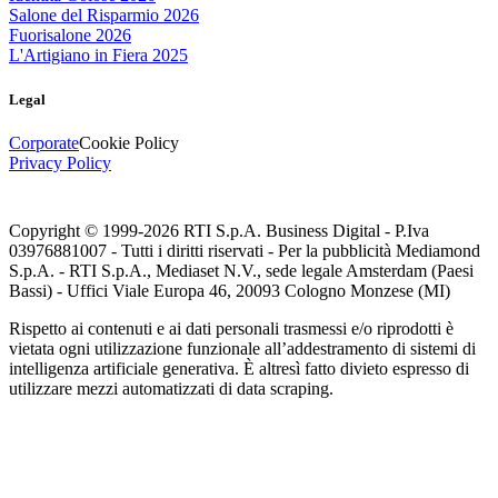
Salone del Risparmio 2026
Fuorisalone 2026
L'Artigiano in Fiera 2025
Legal
Corporate
Cookie Policy
Privacy Policy
Copyright © 1999-
2026
RTI S.p.A. Business Digital - P.Iva
03976881007 - Tutti i diritti riservati - Per la pubblicità Mediamond
S.p.A. - RTI S.p.A., Mediaset N.V., sede legale Amsterdam (Paesi
Bassi) - Uffici Viale Europa 46, 20093 Cologno Monzese (MI)
Rispetto ai contenuti e ai dati personali trasmessi e/o riprodotti è
vietata ogni utilizzazione funzionale all’addestramento di sistemi di
intelligenza artificiale generativa. È altresì fatto divieto espresso di
utilizzare mezzi automatizzati di data scraping.