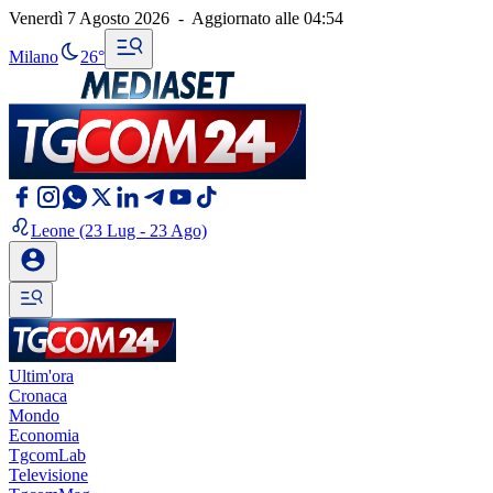
Venerdì 7 Agosto 2026
-
Aggiornato alle
04:54
Milano
26°
Leone
(23 Lug - 23 Ago)
Ultim'ora
Cronaca
Mondo
Economia
TgcomLab
Televisione