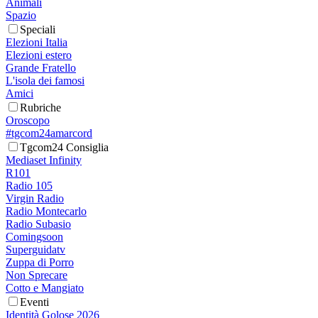
Animali
Spazio
Speciali
Elezioni Italia
Elezioni estero
Grande Fratello
L'isola dei famosi
Amici
Rubriche
Oroscopo
#tgcom24amarcord
Tgcom24 Consiglia
Mediaset Infinity
R101
Radio 105
Virgin Radio
Radio Montecarlo
Radio Subasio
Comingsoon
Superguidatv
Zuppa di Porro
Non Sprecare
Cotto e Mangiato
Eventi
Identità Golose 2026