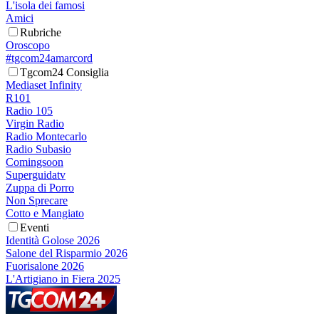
L'isola dei famosi
Amici
Rubriche
Oroscopo
#tgcom24amarcord
Tgcom24 Consiglia
Mediaset Infinity
R101
Radio 105
Virgin Radio
Radio Montecarlo
Radio Subasio
Comingsoon
Superguidatv
Zuppa di Porro
Non Sprecare
Cotto e Mangiato
Eventi
Identità Golose 2026
Salone del Risparmio 2026
Fuorisalone 2026
L'Artigiano in Fiera 2025