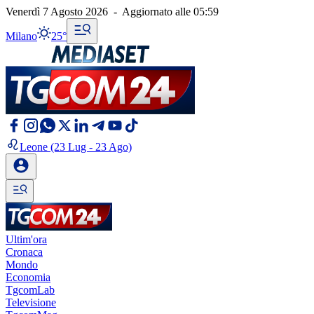
Venerdì 7 Agosto 2026
-
Aggiornato alle
05:59
Milano
25°
Leone
(23 Lug - 23 Ago)
Ultim'ora
Cronaca
Mondo
Economia
TgcomLab
Televisione