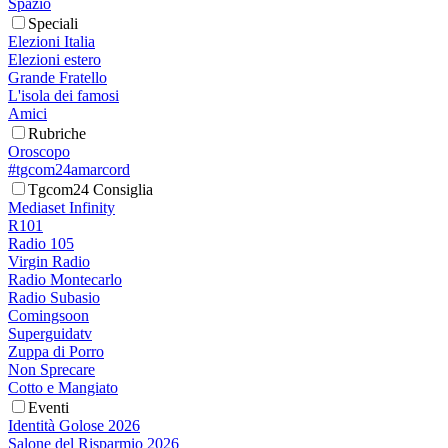
Spazio
Speciali
Elezioni Italia
Elezioni estero
Grande Fratello
L'isola dei famosi
Amici
Rubriche
Oroscopo
#tgcom24amarcord
Tgcom24 Consiglia
Mediaset Infinity
R101
Radio 105
Virgin Radio
Radio Montecarlo
Radio Subasio
Comingsoon
Superguidatv
Zuppa di Porro
Non Sprecare
Cotto e Mangiato
Eventi
Identità Golose 2026
Salone del Risparmio 2026