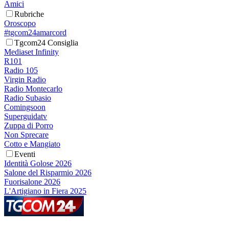
Amici
Rubriche
Oroscopo
#tgcom24amarcord
Tgcom24 Consiglia
Mediaset Infinity
R101
Radio 105
Virgin Radio
Radio Montecarlo
Radio Subasio
Comingsoon
Superguidatv
Zuppa di Porro
Non Sprecare
Cotto e Mangiato
Eventi
Identità Golose 2026
Salone del Risparmio 2026
Fuorisalone 2026
L'Artigiano in Fiera 2025