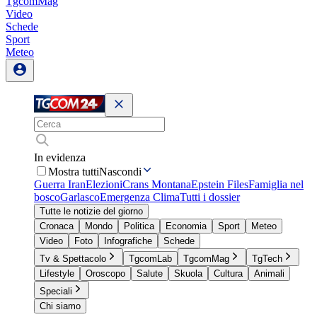
TgcomMag
Video
Schede
Sport
Meteo
In evidenza
Mostra tutti
Nascondi
Guerra Iran
Elezioni
Crans Montana
Epstein Files
Famiglia nel
bosco
Garlasco
Emergenza Clima
Tutti i dossier
Tutte le notizie del giorno
Cronaca
Mondo
Politica
Economia
Sport
Meteo
Video
Foto
Infografiche
Schede
Tv & Spettacolo
TgcomLab
TgcomMag
TgTech
Lifestyle
Oroscopo
Salute
Skuola
Cultura
Animali
Speciali
Chi siamo