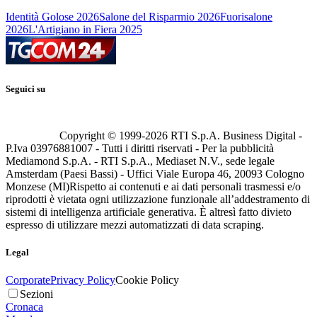
Identità Golose 2026
Salone del Risparmio 2026
Fuorisalone
2026
L'Artigiano in Fiera 2025
Seguici su
Copyright © 1999-
2026
RTI S.p.A. Business Digital -
P.Iva 03976881007 - Tutti i diritti riservati - Per la pubblicità
Mediamond S.p.A. - RTI S.p.A., Mediaset N.V., sede legale
Amsterdam (Paesi Bassi) - Uffici Viale Europa 46, 20093 Cologno
Monzese (MI)
Rispetto ai contenuti e ai dati personali trasmessi e/o
riprodotti è vietata ogni utilizzazione funzionale all’addestramento di
sistemi di intelligenza artificiale generativa. È altresì fatto divieto
espresso di utilizzare mezzi automatizzati di data scraping.
Legal
Corporate
Privacy Policy
Cookie Policy
Sezioni
Cronaca