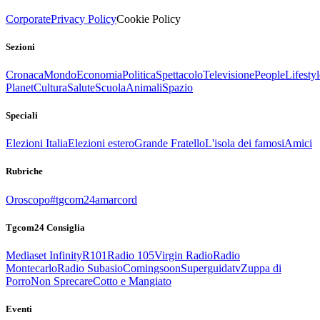
Corporate
Privacy Policy
Cookie Policy
Sezioni
Cronaca
Mondo
Economia
Politica
Spettacolo
Televisione
People
Lifestyl
Planet
Cultura
Salute
Scuola
Animali
Spazio
Speciali
Elezioni Italia
Elezioni estero
Grande Fratello
L'isola dei famosi
Amici
Rubriche
Oroscopo
#tgcom24amarcord
Tgcom24 Consiglia
Mediaset Infinity
R101
Radio 105
Virgin Radio
Radio
Montecarlo
Radio Subasio
Comingsoon
Superguidatv
Zuppa di
Porro
Non Sprecare
Cotto e Mangiato
Eventi