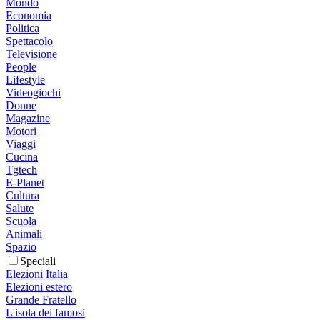
Mondo
Economia
Politica
Spettacolo
Televisione
People
Lifestyle
Videogiochi
Donne
Magazine
Motori
Viaggi
Cucina
Tgtech
E-Planet
Cultura
Salute
Scuola
Animali
Spazio
Speciali
Elezioni Italia
Elezioni estero
Grande Fratello
L'isola dei famosi