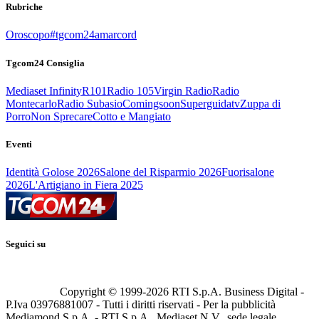
Rubriche
Oroscopo
#tgcom24amarcord
Tgcom24 Consiglia
Mediaset Infinity
R101
Radio 105
Virgin Radio
Radio
Montecarlo
Radio Subasio
Comingsoon
Superguidatv
Zuppa di
Porro
Non Sprecare
Cotto e Mangiato
Eventi
Identità Golose 2026
Salone del Risparmio 2026
Fuorisalone
2026
L'Artigiano in Fiera 2025
Seguici su
Copyright © 1999-
2026
RTI S.p.A. Business Digital -
P.Iva 03976881007 - Tutti i diritti riservati - Per la pubblicità
Mediamond S.p.A. - RTI S.p.A., Mediaset N.V., sede legale