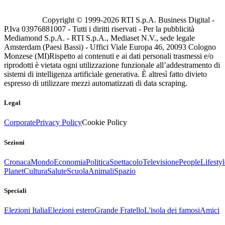
Copyright © 1999-
2026
RTI S.p.A. Business Digital -
P.Iva 03976881007 - Tutti i diritti riservati - Per la pubblicità
Mediamond S.p.A. - RTI S.p.A., Mediaset N.V., sede legale
Amsterdam (Paesi Bassi) - Uffici Viale Europa 46, 20093 Cologno
Monzese (MI)
Rispetto ai contenuti e ai dati personali trasmessi e/o
riprodotti è vietata ogni utilizzazione funzionale all’addestramento di
sistemi di intelligenza artificiale generativa. È altresì fatto divieto
espresso di utilizzare mezzi automatizzati di data scraping.
Legal
Corporate
Privacy Policy
Cookie Policy
Sezioni
Cronaca
Mondo
Economia
Politica
Spettacolo
Televisione
People
Lifestyl
Planet
Cultura
Salute
Scuola
Animali
Spazio
Speciali
Elezioni Italia
Elezioni estero
Grande Fratello
L'isola dei famosi
Amici