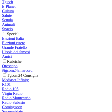
Tgtech
E-Planet
Cultura
Salute
Scuola
Animali
Spazio
Speciali
Elezioni Italia
Elezioni estero
Grande Fratello
L'isola dei famosi
Amici
Rubriche
Oroscopo
#tgcom24amarcord
Tgcom24 Consiglia
Mediaset Infinity
R101
Radio 105
Virgin Radio
Radio Montecarlo
Radio Subasio
Comingsoon
Superguidatv