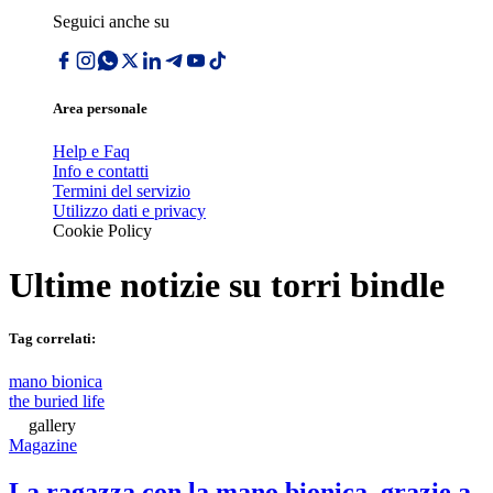
Seguici anche su
Area personale
Help e Faq
Info e contatti
Termini del servizio
Utilizzo dati e privacy
Cookie Policy
Ultime notizie su
torri bindle
Tag correlati:
mano bionica
the buried life
gallery
Magazine
La ragazza con la mano bionica, grazie a