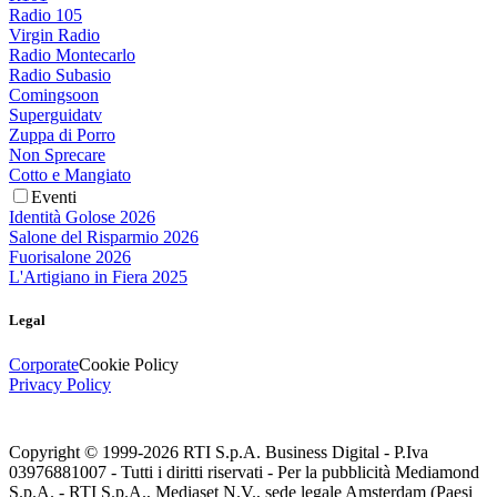
Radio 105
Virgin Radio
Radio Montecarlo
Radio Subasio
Comingsoon
Superguidatv
Zuppa di Porro
Non Sprecare
Cotto e Mangiato
Eventi
Identità Golose 2026
Salone del Risparmio 2026
Fuorisalone 2026
L'Artigiano in Fiera 2025
Legal
Corporate
Cookie Policy
Privacy Policy
Copyright © 1999-
2026
RTI S.p.A. Business Digital - P.Iva
03976881007 - Tutti i diritti riservati - Per la pubblicità Mediamond
S.p.A. - RTI S.p.A., Mediaset N.V., sede legale Amsterdam (Paesi