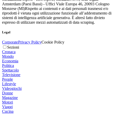
Amsterdam (Paesi Bassi) - Uffici Viale Europa 46, 20093 Cologno
Monzese (MI)
Rispetto ai contenuti e ai dati personali trasmessi e/o
riprodotti è vietata ogni utilizzazione funzionale all’addestramento di
sistemi di intelligenza artificiale generativa. È altresì fatto divieto
espresso di utilizzare mezzi automatizzati di data scraping.
Legal
Corporate
Privacy Policy
Cookie Policy
Sezioni
Cronaca
Mondo
Economia
Politica
Spettacolo
Televisione
People
Lifestyle
Videogiochi
Donne
Magazine
Motori
Viaggi
Cucina