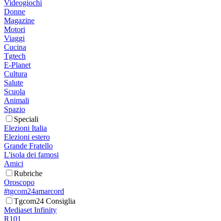
Videogiochi
Donne
Magazine
Motori
Viaggi
Cucina
Tgtech
E-Planet
Cultura
Salute
Scuola
Animali
Spazio
Speciali
Elezioni Italia
Elezioni estero
Grande Fratello
L'isola dei famosi
Amici
Rubriche
Oroscopo
#tgcom24amarcord
Tgcom24 Consiglia
Mediaset Infinity
R101