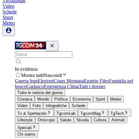
TgcomMag
Video
Schede
Sport
Meteo
In evidenza
Mostra tutti
Nascondi
Guerra Iran
Elezioni
Crans Montana
Epstein Files
Famiglia nel
bosco
Garlasco
Emergenza Clima
Tutti i dossier
Tutte le notizie del giorno
Cronaca
Mondo
Politica
Economia
Sport
Meteo
Video
Foto
Infografiche
Schede
Tv & Spettacolo
TgcomLab
TgcomMag
TgTech
Lifestyle
Oroscopo
Salute
Skuola
Cultura
Animali
Speciali
Chi siamo