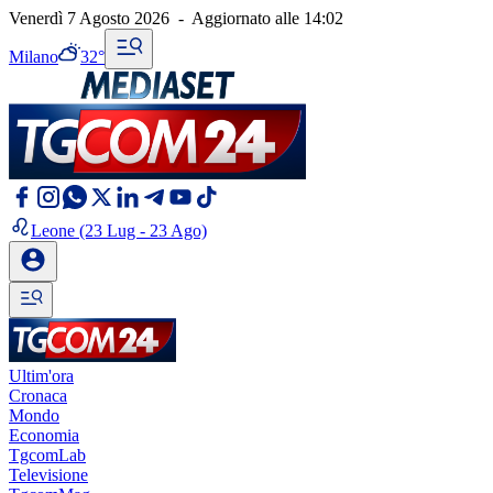
Venerdì 7 Agosto 2026
-
Aggiornato alle
14:02
Milano
32°
Leone
(23 Lug - 23 Ago)
Ultim'ora
Cronaca
Mondo
Economia
TgcomLab
Televisione