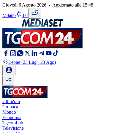
Giovedì 6 Agosto 2026
-
Aggiornato alle
15:48
Milano
37°
Leone
(23 Lug - 23 Ago)
Ultim'ora
Cronaca
Mondo
Economia
TgcomLab
Televisione