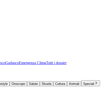
osco
Garlasco
Emergenza Clima
Tutti i dossier
estyle
Oroscopo
Salute
Skuola
Cultura
Animali
Speciali