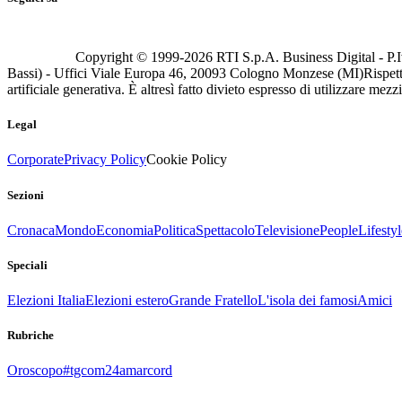
Copyright © 1999-
2026
RTI S.p.A. Business Digital - P.I
Bassi) - Uffici Viale Europa 46, 20093 Cologno Monzese (MI)
Rispett
artificiale generativa. È altresì fatto divieto espresso di utilizzare mez
Legal
Corporate
Privacy Policy
Cookie Policy
Sezioni
Cronaca
Mondo
Economia
Politica
Spettacolo
Televisione
People
Lifestyl
Speciali
Elezioni Italia
Elezioni estero
Grande Fratello
L'isola dei famosi
Amici
Rubriche
Oroscopo
#tgcom24amarcord