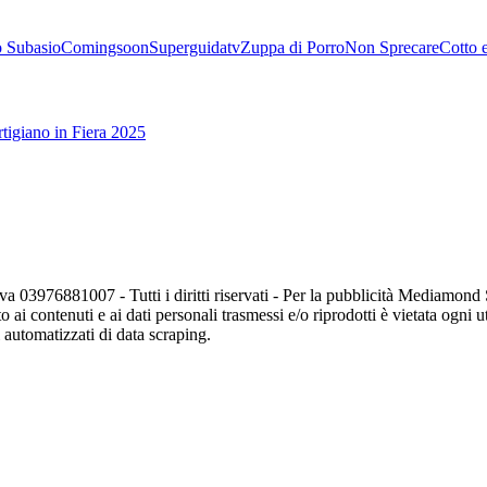
 Subasio
Comingsoon
Superguidatv
Zuppa di Porro
Non Sprecare
Cotto 
tigiano in Fiera 2025
va 03976881007 - Tutti i diritti riservati - Per la pubblicità Mediamon
o ai contenuti e ai dati personali trasmessi e/o riprodotti è vietata ogni 
zi automatizzati di data scraping.