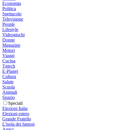
Economia
Politica
Spettacolo
Televisione
People
Lifestyle
Videogiochi
Donne
Magazine
Motori
Viaggi
Cucina
Tgtech
E-Planet
Cultura
Salute
Scuola
Animali
Spazio
Speciali
Elezioni Italia
Elezioni estero
Grande Fratello
L'isola dei famosi
Amici