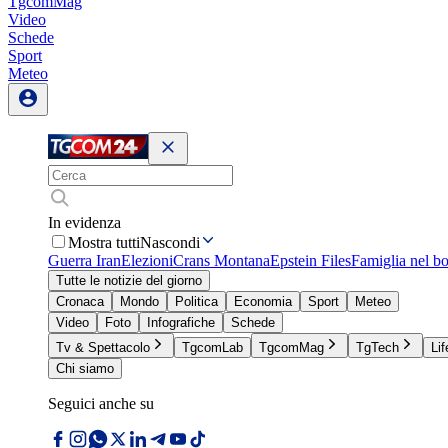
TgcomMag
Video
Schede
Sport
Meteo
In evidenza
Mostra tutti
Nascondi
Guerra Iran
Elezioni
Crans Montana
Epstein Files
Famiglia nel b
Tutte le notizie del giorno
Cronaca
Mondo
Politica
Economia
Sport
Meteo
Video
Foto
Infografiche
Schede
Tv & Spettacolo
TgcomLab
TgcomMag
TgTech
Lif
Chi siamo
Seguici anche su