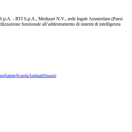
d S.p.A. - RTI S.p.A., Mediaset N.V., sede legale Amsterdam (Paesi
utilizzazione funzionale all’addestramento di sistemi di intelligenza
ura
Salute
Scuola
Animali
Spazio