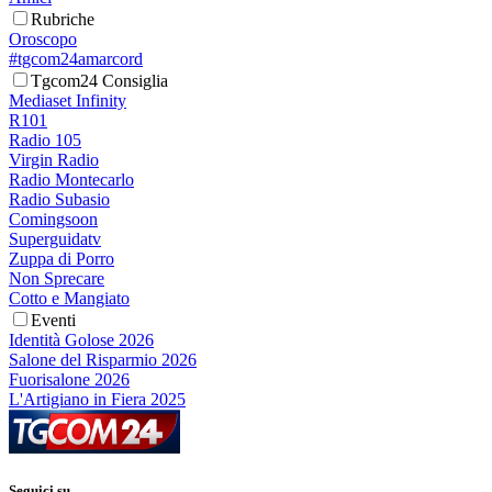
Rubriche
Oroscopo
#tgcom24amarcord
Tgcom24 Consiglia
Mediaset Infinity
R101
Radio 105
Virgin Radio
Radio Montecarlo
Radio Subasio
Comingsoon
Superguidatv
Zuppa di Porro
Non Sprecare
Cotto e Mangiato
Eventi
Identità Golose 2026
Salone del Risparmio 2026
Fuorisalone 2026
L'Artigiano in Fiera 2025
Seguici su