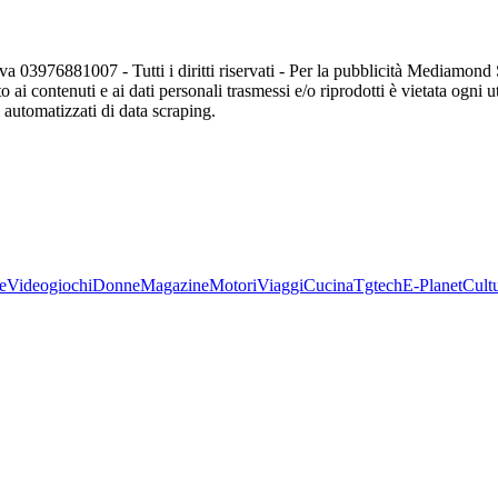
va 03976881007 - Tutti i diritti riservati - Per la pubblicità Mediamon
o ai contenuti e ai dati personali trasmessi e/o riprodotti è vietata ogni 
zi automatizzati di data scraping.
e
Videogiochi
Donne
Magazine
Motori
Viaggi
Cucina
Tgtech
E-Planet
Cult