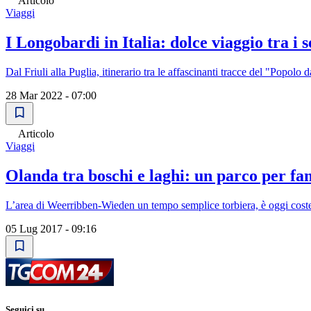
Articolo
Viaggi
I Longobardi in Italia: dolce viaggio tra i 
Dal Friuli alla Puglia, itinerario tra le affascinanti tracce del "Popol
28 Mar 2022 - 07:00
Articolo
Viaggi
Olanda tra boschi e laghi: un parco per fa
L’area di Weerribben-Wieden un tempo semplice torbiera, è oggi costel
05 Lug 2017 - 09:16
Seguici su