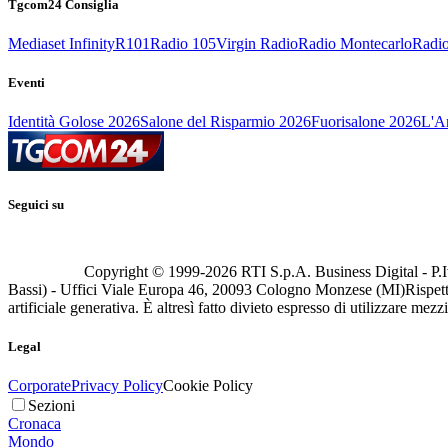
Tgcom24 Consiglia
Mediaset Infinity
R101
Radio 105
Virgin Radio
Radio Montecarlo
Radio
Eventi
Identità Golose 2026
Salone del Risparmio 2026
Fuorisalone 2026
L'Ar
Seguici su
Copyright © 1999-
2026
RTI S.p.A. Business Digital - P.I
Bassi) - Uffici Viale Europa 46, 20093 Cologno Monzese (MI)
Rispett
artificiale generativa. È altresì fatto divieto espresso di utilizzare mez
Legal
Corporate
Privacy Policy
Cookie Policy
Sezioni
Cronaca
Mondo