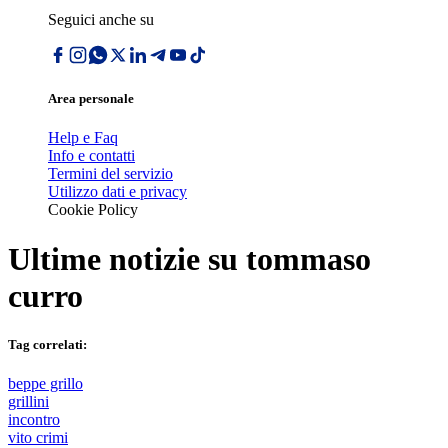
Seguici anche su
Area personale
Help e Faq
Info e contatti
Termini del servizio
Utilizzo dati e privacy
Cookie Policy
Ultime notizie su
tommaso
curro
Tag correlati:
beppe grillo
grillini
incontro
vito crimi