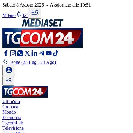
Sabato 8 Agosto 2026
-
Aggiornato alle
19:51
Milano
32°
Leone
(23 Lug - 23 Ago)
Ultim'ora
Cronaca
Mondo
Economia
TgcomLab
Televisione