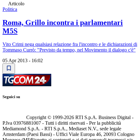
Articolo
Politica
Roma, Grillo incontra i parlamentari
M5S
Vito Crimi nega qualsiasi relazione fra l'incontro e le dichiarazioni di
Tommaso Currò: "Previsto da tempo, nel Movimento il dialogo c'è"
05 Apr 2013 - 16:02
Seguici su
Copyright © 1999-
2026
RTI S.p.A. Business Digital -
P.Iva 03976881007 - Tutti i diritti riservati - Per la pubblicità
Mediamond S.p.A. - RTI S.p.A., Mediaset N.V., sede legale
Amsterdam (Paesi Bassi) - Uffici Viale Europa 46, 20093 Cologno
Monzese (MI)
Rispetto ai contenuti e ai dati personali trasmessi e/o