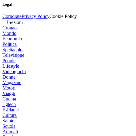
Legal
Corporate
Privacy Policy
Cookie Policy
Sezioni
Cronaca
Mondo
Economia
Politica
Spettacolo
Televisione
People
Lifestyle
Videogiochi
Donne
Magazine
Motori
Viaggi
Cucina
Tgtech
E-Planet
Cultura
Salute
Scuola
Animali