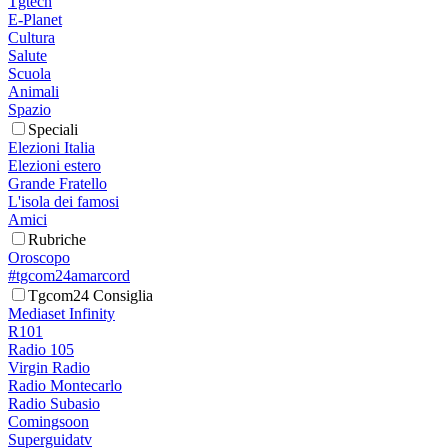
Tgtech
E-Planet
Cultura
Salute
Scuola
Animali
Spazio
Speciali
Elezioni Italia
Elezioni estero
Grande Fratello
L'isola dei famosi
Amici
Rubriche
Oroscopo
#tgcom24amarcord
Tgcom24 Consiglia
Mediaset Infinity
R101
Radio 105
Virgin Radio
Radio Montecarlo
Radio Subasio
Comingsoon
Superguidatv