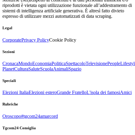
riprodotti è vietata ogni utilizzazione funzionale all’addestramento di
sistemi di intelligenza artificiale generativa. È altresì fatto divieto
espresso di utilizzare mezzi automatizzati di data scraping.
Legal
Corporate
Privacy Policy
Cookie Policy
Sezioni
Cronaca
Mondo
Economia
Politica
Spettacolo
Televisione
People
Lifestyl
Planet
Cultura
Salute
Scuola
Animali
Spazio
Speciali
Elezioni Italia
Elezioni estero
Grande Fratello
L'isola dei famosi
Amici
Rubriche
Oroscopo
#tgcom24amarcord
Tgcom24 Consiglia