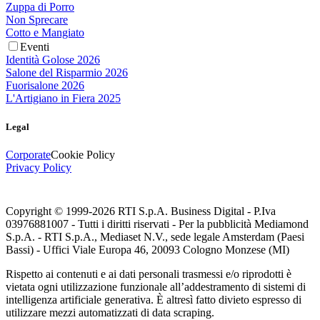
Zuppa di Porro
Non Sprecare
Cotto e Mangiato
Eventi
Identità Golose 2026
Salone del Risparmio 2026
Fuorisalone 2026
L'Artigiano in Fiera 2025
Legal
Corporate
Cookie Policy
Privacy Policy
Copyright © 1999-
2026
RTI S.p.A. Business Digital - P.Iva
03976881007 - Tutti i diritti riservati - Per la pubblicità Mediamond
S.p.A. - RTI S.p.A., Mediaset N.V., sede legale Amsterdam (Paesi
Bassi) - Uffici Viale Europa 46, 20093 Cologno Monzese (MI)
Rispetto ai contenuti e ai dati personali trasmessi e/o riprodotti è
vietata ogni utilizzazione funzionale all’addestramento di sistemi di
intelligenza artificiale generativa. È altresì fatto divieto espresso di
utilizzare mezzi automatizzati di data scraping.