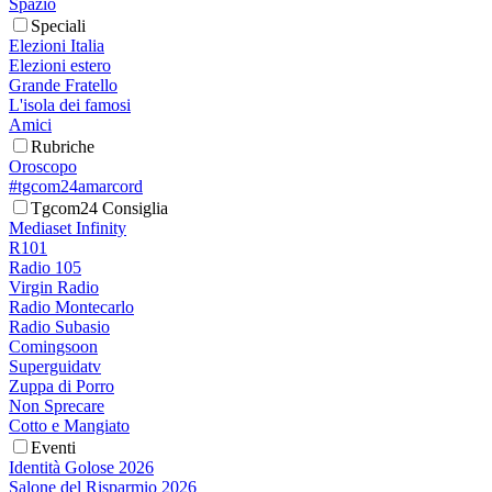
Spazio
Speciali
Elezioni Italia
Elezioni estero
Grande Fratello
L'isola dei famosi
Amici
Rubriche
Oroscopo
#tgcom24amarcord
Tgcom24 Consiglia
Mediaset Infinity
R101
Radio 105
Virgin Radio
Radio Montecarlo
Radio Subasio
Comingsoon
Superguidatv
Zuppa di Porro
Non Sprecare
Cotto e Mangiato
Eventi
Identità Golose 2026
Salone del Risparmio 2026