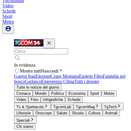
TgcomMag
Video
Schede
Sport
Meteo
In evidenza
Mostra tutti
Nascondi
Guerra Iran
Elezioni
Crans Montana
Epstein Files
Famiglia nel
bosco
Garlasco
Emergenza Clima
Tutti i dossier
Tutte le notizie del giorno
Cronaca
Mondo
Politica
Economia
Sport
Meteo
Video
Foto
Infografiche
Schede
Tv & Spettacolo
TgcomLab
TgcomMag
TgTech
Lifestyle
Oroscopo
Salute
Skuola
Cultura
Animali
Speciali
Chi siamo