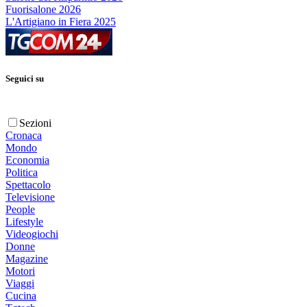
Fuorisalone 2026
L'Artigiano in Fiera 2025
Seguici su
Sezioni
Cronaca
Mondo
Economia
Politica
Spettacolo
Televisione
People
Lifestyle
Videogiochi
Donne
Magazine
Motori
Viaggi
Cucina