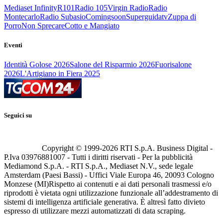
Mediaset Infinity
R101
Radio 105
Virgin Radio
Radio
Montecarlo
Radio Subasio
Comingsoon
Superguidatv
Zuppa di
Porro
Non Sprecare
Cotto e Mangiato
Eventi
Identità Golose 2026
Salone del Risparmio 2026
Fuorisalone
2026
L'Artigiano in Fiera 2025
Seguici su
Copyright © 1999-
2026
RTI S.p.A. Business Digital -
P.Iva 03976881007 - Tutti i diritti riservati - Per la pubblicità
Mediamond S.p.A. - RTI S.p.A., Mediaset N.V., sede legale
Amsterdam (Paesi Bassi) - Uffici Viale Europa 46, 20093 Cologno
Monzese (MI)
Rispetto ai contenuti e ai dati personali trasmessi e/o
riprodotti è vietata ogni utilizzazione funzionale all’addestramento di
sistemi di intelligenza artificiale generativa. È altresì fatto divieto
espresso di utilizzare mezzi automatizzati di data scraping.