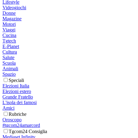
Lifestyle
Videogiochi
Donne
Magazine
Motori
Viaggi
Cucina
Tgtech
E-Planet
Cultura
Salute
Scuola
Animali
Spazio
Speciali
Elezioni Italia
Elezioni estero
Grande Fratello
L'isola dei famosi
Amici
Rubriche
Oroscopo
#tgcom24amarcord
Tgcom24 Consiglia
Mediaset Infinity