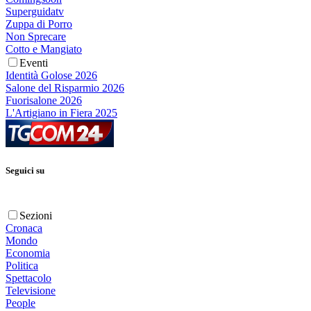
Superguidatv
Zuppa di Porro
Non Sprecare
Cotto e Mangiato
Eventi
Identità Golose 2026
Salone del Risparmio 2026
Fuorisalone 2026
L'Artigiano in Fiera 2025
Seguici su
Sezioni
Cronaca
Mondo
Economia
Politica
Spettacolo
Televisione
People