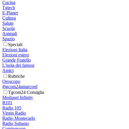
Cucina
Tgtech
E-Planet
Cultura
Salute
Scuola
Animali
Spazio
Speciali
Elezioni Italia
Elezioni estero
Grande Fratello
L'isola dei famosi
Amici
Rubriche
Oroscopo
#tgcom24amarcord
Tgcom24 Consiglia
Mediaset Infinity
R101
Radio 105
Virgin Radio
Radio Montecarlo
Radio Subasio
Comingsoon