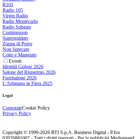
R101
Radio 105
Virgin Radio
Radio Montecarlo
Radio Subasio
Comingsoon
Superguidatv
Zuppa di Porro
Non Sprecare
Cotto e Mangiato
Eventi
Identità Golose 2026
Salone del Risparmio 2026
Fuorisalone 2026
L'Artigiano in Fiera 2025
Legal
Corporate
Cookie Policy
Privacy Policy
Copyright © 1999-
2026
RTI S.p.A. Business Digital - P.Iva
03976881007 - Tutti i diritti riservati - Per la pubblicità Mediamond