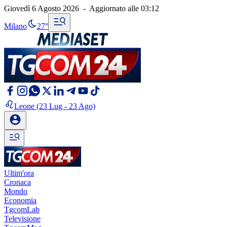
Giovedì 6 Agosto 2026
-
Aggiornato alle
03:12
Milano
27°
Leone
(23 Lug - 23 Ago)
Ultim'ora
Cronaca
Mondo
Economia
TgcomLab
Televisione