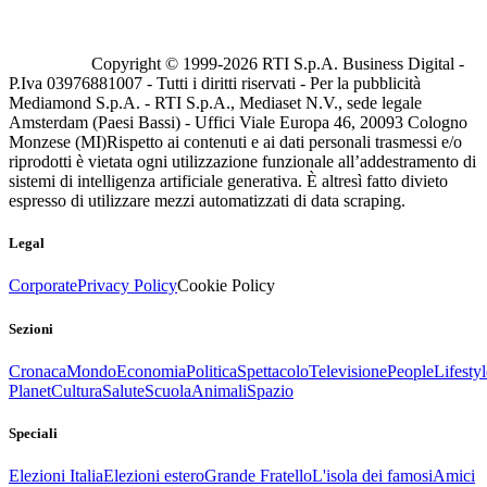
Copyright © 1999-
2026
RTI S.p.A. Business Digital -
P.Iva 03976881007 - Tutti i diritti riservati - Per la pubblicità
Mediamond S.p.A. - RTI S.p.A., Mediaset N.V., sede legale
Amsterdam (Paesi Bassi) - Uffici Viale Europa 46, 20093 Cologno
Monzese (MI)
Rispetto ai contenuti e ai dati personali trasmessi e/o
riprodotti è vietata ogni utilizzazione funzionale all’addestramento di
sistemi di intelligenza artificiale generativa. È altresì fatto divieto
espresso di utilizzare mezzi automatizzati di data scraping.
Legal
Corporate
Privacy Policy
Cookie Policy
Sezioni
Cronaca
Mondo
Economia
Politica
Spettacolo
Televisione
People
Lifestyl
Planet
Cultura
Salute
Scuola
Animali
Spazio
Speciali
Elezioni Italia
Elezioni estero
Grande Fratello
L'isola dei famosi
Amici