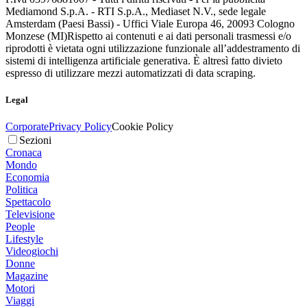
Mediamond S.p.A. - RTI S.p.A., Mediaset N.V., sede legale
Amsterdam (Paesi Bassi) - Uffici Viale Europa 46, 20093 Cologno
Monzese (MI)
Rispetto ai contenuti e ai dati personali trasmessi e/o
riprodotti è vietata ogni utilizzazione funzionale all’addestramento di
sistemi di intelligenza artificiale generativa. È altresì fatto divieto
espresso di utilizzare mezzi automatizzati di data scraping.
Legal
Corporate
Privacy Policy
Cookie Policy
Sezioni
Cronaca
Mondo
Economia
Politica
Spettacolo
Televisione
People
Lifestyle
Videogiochi
Donne
Magazine
Motori
Viaggi