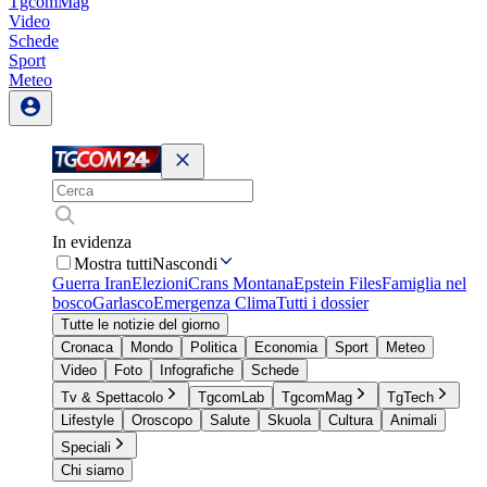
TgcomMag
Video
Schede
Sport
Meteo
In evidenza
Mostra tutti
Nascondi
Guerra Iran
Elezioni
Crans Montana
Epstein Files
Famiglia nel
bosco
Garlasco
Emergenza Clima
Tutti i dossier
Tutte le notizie del giorno
Cronaca
Mondo
Politica
Economia
Sport
Meteo
Video
Foto
Infografiche
Schede
Tv & Spettacolo
TgcomLab
TgcomMag
TgTech
Lifestyle
Oroscopo
Salute
Skuola
Cultura
Animali
Speciali
Chi siamo