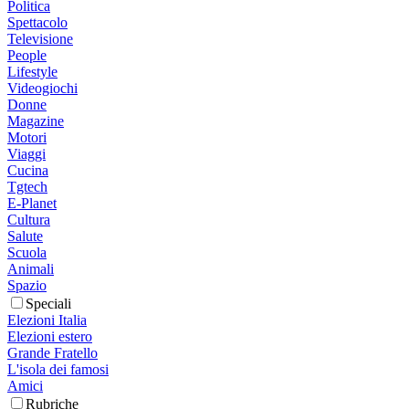
Politica
Spettacolo
Televisione
People
Lifestyle
Videogiochi
Donne
Magazine
Motori
Viaggi
Cucina
Tgtech
E-Planet
Cultura
Salute
Scuola
Animali
Spazio
Speciali
Elezioni Italia
Elezioni estero
Grande Fratello
L'isola dei famosi
Amici
Rubriche