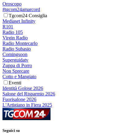
Oroscopo
#tgcom24amarcord
Tgcom24 Consiglia
Mediaset Infinity
R101
Radio 105
Virgin Radio
Radio Montecarlo
Radio Subasio
Comingsoon
Superguidatv
Zuppa di Porro
Non Sprecare
Cotto e Mangiato
Eventi
Identità Golose 2026
Salone del Risparmio 2026
Fuorisalone 2026
L'Artigiano in Fiera 2025
Seguici su