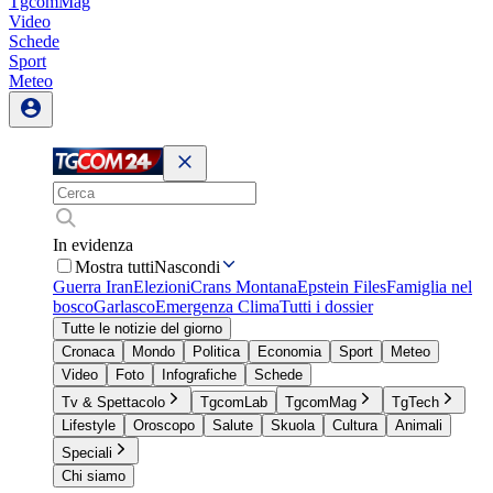
TgcomMag
Video
Schede
Sport
Meteo
In evidenza
Mostra tutti
Nascondi
Guerra Iran
Elezioni
Crans Montana
Epstein Files
Famiglia nel
bosco
Garlasco
Emergenza Clima
Tutti i dossier
Tutte le notizie del giorno
Cronaca
Mondo
Politica
Economia
Sport
Meteo
Video
Foto
Infografiche
Schede
Tv & Spettacolo
TgcomLab
TgcomMag
TgTech
Lifestyle
Oroscopo
Salute
Skuola
Cultura
Animali
Speciali
Chi siamo