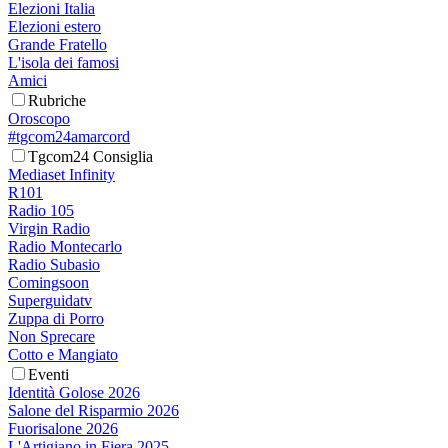
Elezioni Italia
Elezioni estero
Grande Fratello
L'isola dei famosi
Amici
Rubriche
Oroscopo
#tgcom24amarcord
Tgcom24 Consiglia
Mediaset Infinity
R101
Radio 105
Virgin Radio
Radio Montecarlo
Radio Subasio
Comingsoon
Superguidatv
Zuppa di Porro
Non Sprecare
Cotto e Mangiato
Eventi
Identità Golose 2026
Salone del Risparmio 2026
Fuorisalone 2026
L'Artigiano in Fiera 2025