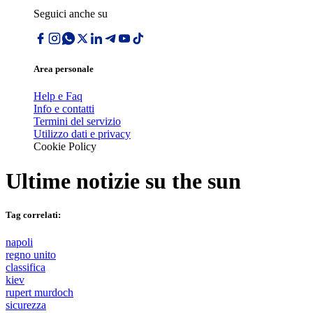
Seguici anche su
Area personale
Help e Faq
Info e contatti
Termini del servizio
Utilizzo dati e privacy
Cookie Policy
Ultime notizie su
the sun
Tag correlati:
napoli
regno unito
classifica
kiev
rupert murdoch
sicurezza