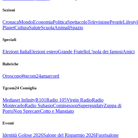
Sezioni
Cronaca
Mondo
Economia
Politica
Spettacolo
Televisione
People
Lifestyl
Planet
Cultura
Salute
Scuola
Animali
Spazio
Speciali
Elezioni Italia
Elezioni estero
Grande Fratello
L'isola dei famosi
Amici
Rubriche
Oroscopo
#tgcom24amarcord
Tgcom24 Consiglia
Mediaset Infinity
R101
Radio 105
Virgin Radio
Radio
Montecarlo
Radio Subasio
Comingsoon
Superguidatv
Zuppa di
Porro
Non Sprecare
Cotto e Mangiato
Eventi
Identità Golose 2026
Salone del Risparmio 2026
Fuorisalone