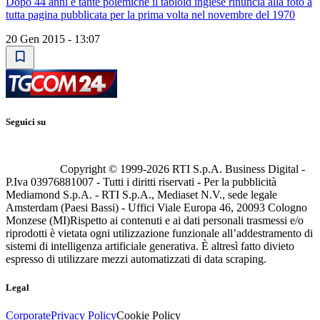
Dopo 44 anni e tante polemiche il tabloid inglese rinuncia alla foto a
tutta pagina pubblicata per la prima volta nel novembre del 1970
20 Gen 2015 - 13:07
Seguici su
Copyright © 1999-
2026
RTI S.p.A. Business Digital -
P.Iva 03976881007 - Tutti i diritti riservati - Per la pubblicità
Mediamond S.p.A. - RTI S.p.A., Mediaset N.V., sede legale
Amsterdam (Paesi Bassi) - Uffici Viale Europa 46, 20093 Cologno
Monzese (MI)
Rispetto ai contenuti e ai dati personali trasmessi e/o
riprodotti è vietata ogni utilizzazione funzionale all’addestramento di
sistemi di intelligenza artificiale generativa. È altresì fatto divieto
espresso di utilizzare mezzi automatizzati di data scraping.
Legal
Corporate
Privacy Policy
Cookie Policy