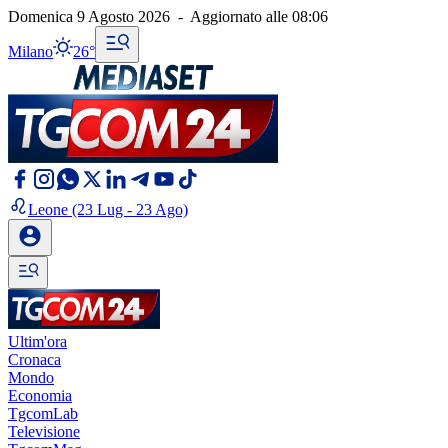
Domenica 9 Agosto 2026
-
Aggiornato alle
08:06
Milano
26°
Leone
(23 Lug - 23 Ago)
Ultim'ora
Cronaca
Mondo
Economia
TgcomLab
Televisione