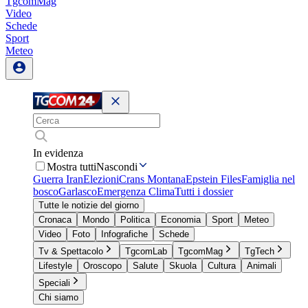
TgcomMag
Video
Schede
Sport
Meteo
In evidenza
Mostra tutti
Nascondi
Guerra Iran
Elezioni
Crans Montana
Epstein Files
Famiglia nel
bosco
Garlasco
Emergenza Clima
Tutti i dossier
Tutte le notizie del giorno
Cronaca
Mondo
Politica
Economia
Sport
Meteo
Video
Foto
Infografiche
Schede
Tv & Spettacolo
TgcomLab
TgcomMag
TgTech
Lifestyle
Oroscopo
Salute
Skuola
Cultura
Animali
Speciali
Chi siamo