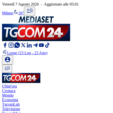
Venerdì 7 Agosto 2026
-
Aggiornato alle
05:01
Milano
26°
Leone
(23 Lug - 23 Ago)
Ultim'ora
Cronaca
Mondo
Economia
TgcomLab
Televisione