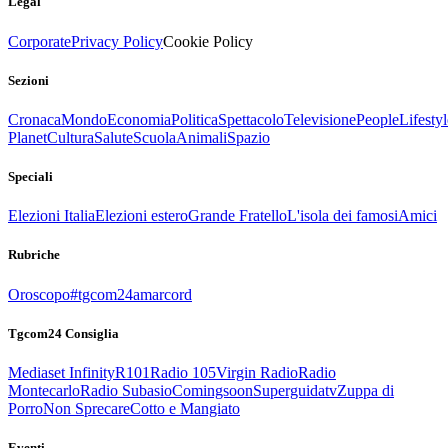
Legal
Corporate
Privacy Policy
Cookie Policy
Sezioni
Cronaca
Mondo
Economia
Politica
Spettacolo
Televisione
People
Lifestyl
Planet
Cultura
Salute
Scuola
Animali
Spazio
Speciali
Elezioni Italia
Elezioni estero
Grande Fratello
L'isola dei famosi
Amici
Rubriche
Oroscopo
#tgcom24amarcord
Tgcom24 Consiglia
Mediaset Infinity
R101
Radio 105
Virgin Radio
Radio
Montecarlo
Radio Subasio
Comingsoon
Superguidatv
Zuppa di
Porro
Non Sprecare
Cotto e Mangiato
Eventi