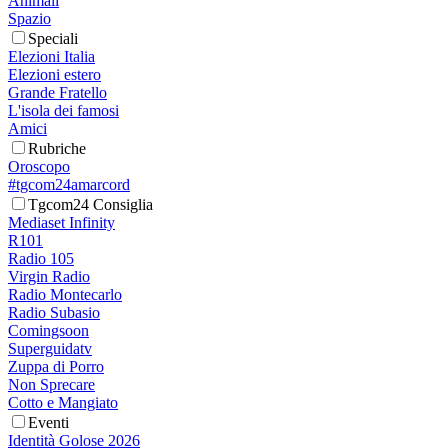
Animali
Spazio
Speciali
Elezioni Italia
Elezioni estero
Grande Fratello
L'isola dei famosi
Amici
Rubriche
Oroscopo
#tgcom24amarcord
Tgcom24 Consiglia
Mediaset Infinity
R101
Radio 105
Virgin Radio
Radio Montecarlo
Radio Subasio
Comingsoon
Superguidatv
Zuppa di Porro
Non Sprecare
Cotto e Mangiato
Eventi
Identità Golose 2026