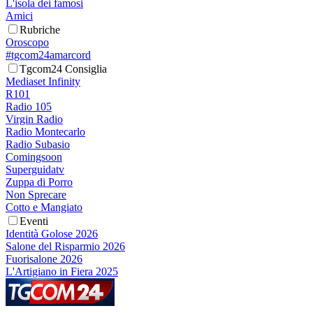
L'isola dei famosi
Amici
Rubriche
Oroscopo
#tgcom24amarcord
Tgcom24 Consiglia
Mediaset Infinity
R101
Radio 105
Virgin Radio
Radio Montecarlo
Radio Subasio
Comingsoon
Superguidatv
Zuppa di Porro
Non Sprecare
Cotto e Mangiato
Eventi
Identità Golose 2026
Salone del Risparmio 2026
Fuorisalone 2026
L'Artigiano in Fiera 2025