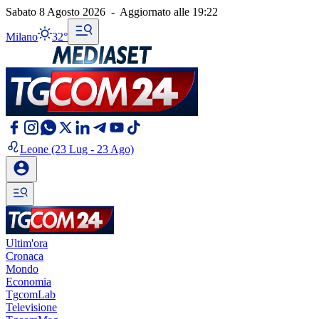
Sabato 8 Agosto 2026
-
Aggiornato alle
19:22
Milano
32°
Leone
(23 Lug - 23 Ago)
Ultim'ora
Cronaca
Mondo
Economia
TgcomLab
Televisione