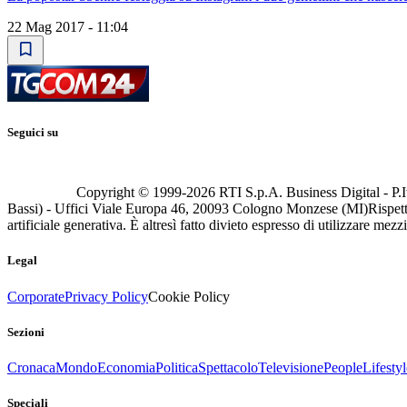
22 Mag 2017 - 11:04
Seguici su
Copyright © 1999-
2026
RTI S.p.A. Business Digital - P.I
Bassi) - Uffici Viale Europa 46, 20093 Cologno Monzese (MI)
Rispett
artificiale generativa. È altresì fatto divieto espresso di utilizzare mez
Legal
Corporate
Privacy Policy
Cookie Policy
Sezioni
Cronaca
Mondo
Economia
Politica
Spettacolo
Televisione
People
Lifestyl
Speciali