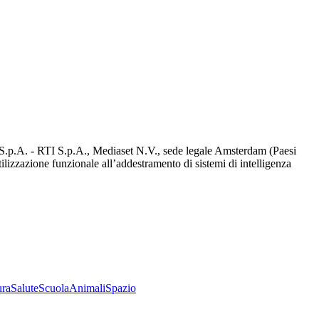
d S.p.A. - RTI S.p.A., Mediaset N.V., sede legale Amsterdam (Paesi
utilizzazione funzionale all’addestramento di sistemi di intelligenza
ura
Salute
Scuola
Animali
Spazio