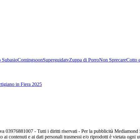
 Subasio
Comingsoon
Superguidatv
Zuppa di Porro
Non Sprecare
Cotto 
tigiano in Fiera 2025
va 03976881007 - Tutti i diritti riservati - Per la pubblicità Mediamon
o ai contenuti e ai dati personali trasmessi e/o riprodotti è vietata ogni 