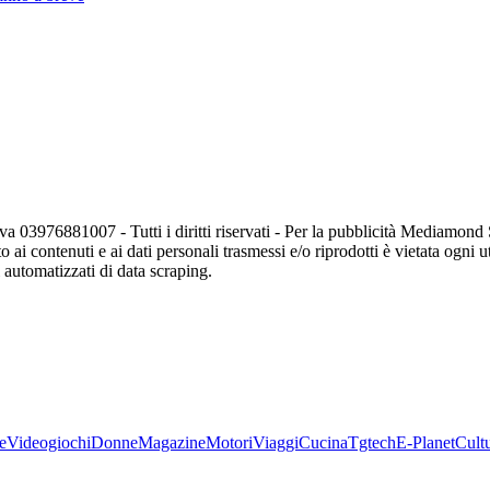
va 03976881007 - Tutti i diritti riservati - Per la pubblicità Mediamon
o ai contenuti e ai dati personali trasmessi e/o riprodotti è vietata ogni 
zi automatizzati di data scraping.
e
Videogiochi
Donne
Magazine
Motori
Viaggi
Cucina
Tgtech
E-Planet
Cult