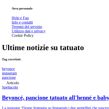
Area personale
Help e Faq
Info e contatti
Termini del servizio
Utilizzo dati e privacy
Cookie Policy
Ultime notizie su
tatuato
Tag correlati:
beyonce
instagram
pancione
Articolo
Spettacolo
Beyoncé, pancione tatuato all'henné e bab
La popostar 35enne festeggia su Instagram i due gemellini che nascer