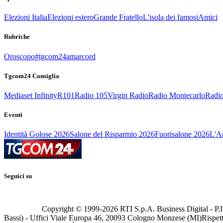
Elezioni Italia
Elezioni estero
Grande Fratello
L'isola dei famosi
Amici
Rubriche
Oroscopo
#tgcom24amarcord
Tgcom24 Consiglia
Mediaset Infinity
R101
Radio 105
Virgin Radio
Radio Montecarlo
Radio
Eventi
Identità Golose 2026
Salone del Risparmio 2026
Fuorisalone 2026
L'Ar
Seguici su
Copyright © 1999-
2026
RTI S.p.A. Business Digital - P.I
Bassi) - Uffici Viale Europa 46, 20093 Cologno Monzese (MI)
Rispett