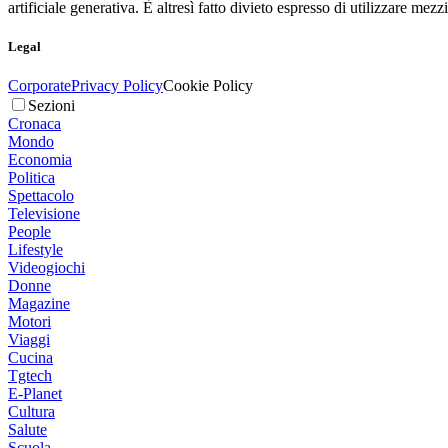
artificiale generativa. È altresì fatto divieto espresso di utilizzare mez
Legal
Corporate
Privacy Policy
Cookie Policy
Sezioni
Cronaca
Mondo
Economia
Politica
Spettacolo
Televisione
People
Lifestyle
Videogiochi
Donne
Magazine
Motori
Viaggi
Cucina
Tgtech
E-Planet
Cultura
Salute
Scuola