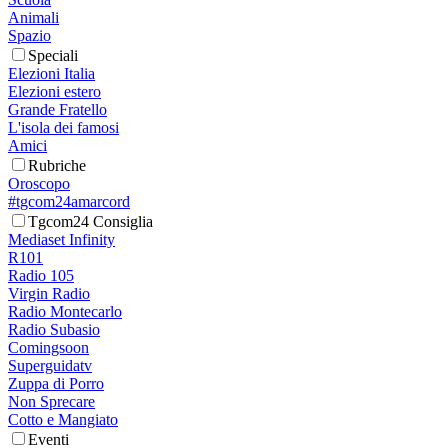
Animali
Spazio
Speciali
Elezioni Italia
Elezioni estero
Grande Fratello
L'isola dei famosi
Amici
Rubriche
Oroscopo
#tgcom24amarcord
Tgcom24 Consiglia
Mediaset Infinity
R101
Radio 105
Virgin Radio
Radio Montecarlo
Radio Subasio
Comingsoon
Superguidatv
Zuppa di Porro
Non Sprecare
Cotto e Mangiato
Eventi