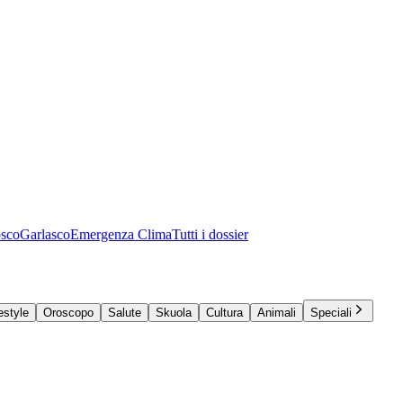
osco
Garlasco
Emergenza Clima
Tutti i dossier
estyle
Oroscopo
Salute
Skuola
Cultura
Animali
Speciali