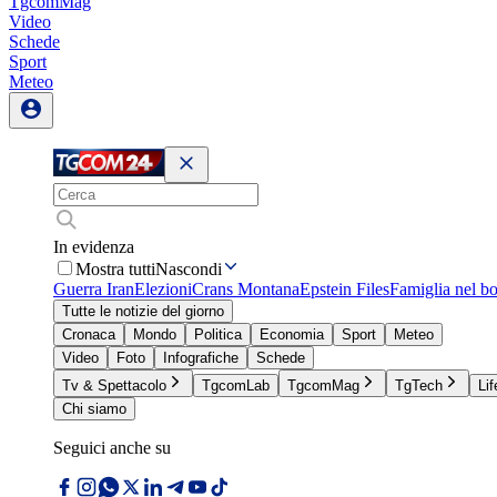
TgcomMag
Video
Schede
Sport
Meteo
In evidenza
Mostra tutti
Nascondi
Guerra Iran
Elezioni
Crans Montana
Epstein Files
Famiglia nel b
Tutte le notizie del giorno
Cronaca
Mondo
Politica
Economia
Sport
Meteo
Video
Foto
Infografiche
Schede
Tv & Spettacolo
TgcomLab
TgcomMag
TgTech
Lif
Chi siamo
Seguici anche su