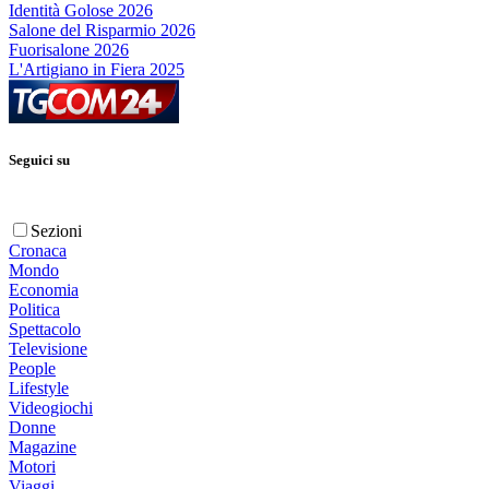
Identità Golose 2026
Salone del Risparmio 2026
Fuorisalone 2026
L'Artigiano in Fiera 2025
Seguici su
Sezioni
Cronaca
Mondo
Economia
Politica
Spettacolo
Televisione
People
Lifestyle
Videogiochi
Donne
Magazine
Motori
Viaggi