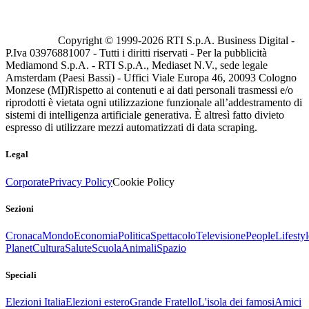
Copyright © 1999-
2026
RTI S.p.A. Business Digital -
P.Iva 03976881007 - Tutti i diritti riservati - Per la pubblicità
Mediamond S.p.A. - RTI S.p.A., Mediaset N.V., sede legale
Amsterdam (Paesi Bassi) - Uffici Viale Europa 46, 20093 Cologno
Monzese (MI)
Rispetto ai contenuti e ai dati personali trasmessi e/o
riprodotti è vietata ogni utilizzazione funzionale all’addestramento di
sistemi di intelligenza artificiale generativa. È altresì fatto divieto
espresso di utilizzare mezzi automatizzati di data scraping.
Legal
Corporate
Privacy Policy
Cookie Policy
Sezioni
Cronaca
Mondo
Economia
Politica
Spettacolo
Televisione
People
Lifestyl
Planet
Cultura
Salute
Scuola
Animali
Spazio
Speciali
Elezioni Italia
Elezioni estero
Grande Fratello
L'isola dei famosi
Amici