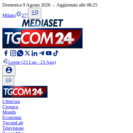
Domenica 9 Agosto 2026
-
Aggiornato alle
08:25
Milano
27°
Leone
(23 Lug - 23 Ago)
Ultim'ora
Cronaca
Mondo
Economia
TgcomLab
Televisione