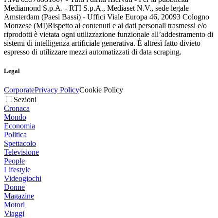
Mediamond S.p.A. - RTI S.p.A., Mediaset N.V., sede legale
Amsterdam (Paesi Bassi) - Uffici Viale Europa 46, 20093 Cologno
Monzese (MI)
Rispetto ai contenuti e ai dati personali trasmessi e/o
riprodotti è vietata ogni utilizzazione funzionale all’addestramento di
sistemi di intelligenza artificiale generativa. È altresì fatto divieto
espresso di utilizzare mezzi automatizzati di data scraping.
Legal
Corporate
Privacy Policy
Cookie Policy
Sezioni
Cronaca
Mondo
Economia
Politica
Spettacolo
Televisione
People
Lifestyle
Videogiochi
Donne
Magazine
Motori
Viaggi