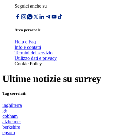
Seguici anche su
Area personale
Help e Faq
Info e contatti
Termini del servizio
Utilizzo dati e privacy
Cookie Policy
Ultime notizie su
surrey
Tag correlati:
inghilterra
gb
cobham
alzheimer
berkshire
epsom