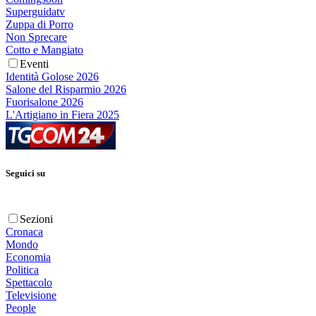
Superguidatv
Zuppa di Porro
Non Sprecare
Cotto e Mangiato
Eventi
Identità Golose 2026
Salone del Risparmio 2026
Fuorisalone 2026
L'Artigiano in Fiera 2025
Seguici su
Sezioni
Cronaca
Mondo
Economia
Politica
Spettacolo
Televisione
People