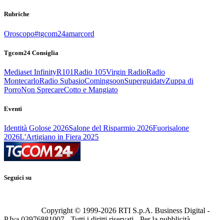
Rubriche
Oroscopo
#tgcom24amarcord
Tgcom24 Consiglia
Mediaset Infinity
R101
Radio 105
Virgin Radio
Radio
Montecarlo
Radio Subasio
Comingsoon
Superguidatv
Zuppa di
Porro
Non Sprecare
Cotto e Mangiato
Eventi
Identità Golose 2026
Salone del Risparmio 2026
Fuorisalone
2026
L'Artigiano in Fiera 2025
Seguici su
Copyright © 1999-
2026
RTI S.p.A. Business Digital -
P.Iva 03976881007 - Tutti i diritti riservati - Per la pubblicità