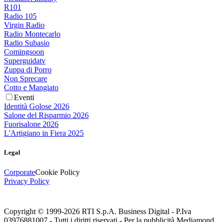
R101
Radio 105
Virgin Radio
Radio Montecarlo
Radio Subasio
Comingsoon
Superguidatv
Zuppa di Porro
Non Sprecare
Cotto e Mangiato
Eventi
Identità Golose 2026
Salone del Risparmio 2026
Fuorisalone 2026
L'Artigiano in Fiera 2025
Legal
Corporate
Cookie Policy
Privacy Policy
Copyright © 1999-
2026
RTI S.p.A. Business Digital - P.Iva
03976881007 - Tutti i diritti riservati - Per la pubblicità Mediamond