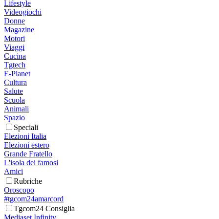
Lifestyle
Videogiochi
Donne
Magazine
Motori
Viaggi
Cucina
Tgtech
E-Planet
Cultura
Salute
Scuola
Animali
Spazio
Speciali
Elezioni Italia
Elezioni estero
Grande Fratello
L'isola dei famosi
Amici
Rubriche
Oroscopo
#tgcom24amarcord
Tgcom24 Consiglia
Mediaset Infinity