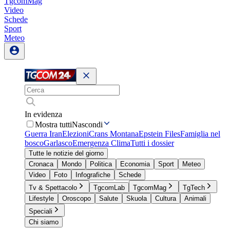
TgcomMag
Video
Schede
Sport
Meteo
In evidenza
Mostra tutti
Nascondi
Guerra Iran
Elezioni
Crans Montana
Epstein Files
Famiglia nel
bosco
Garlasco
Emergenza Clima
Tutti i dossier
Tutte le notizie del giorno
Cronaca
Mondo
Politica
Economia
Sport
Meteo
Video
Foto
Infografiche
Schede
Tv & Spettacolo
TgcomLab
TgcomMag
TgTech
Lifestyle
Oroscopo
Salute
Skuola
Cultura
Animali
Speciali
Chi siamo