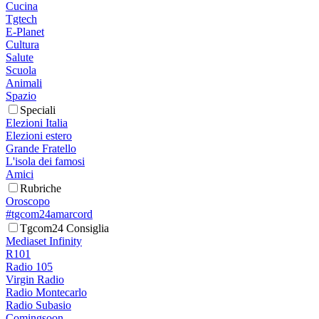
Cucina
Tgtech
E-Planet
Cultura
Salute
Scuola
Animali
Spazio
Speciali
Elezioni Italia
Elezioni estero
Grande Fratello
L'isola dei famosi
Amici
Rubriche
Oroscopo
#tgcom24amarcord
Tgcom24 Consiglia
Mediaset Infinity
R101
Radio 105
Virgin Radio
Radio Montecarlo
Radio Subasio
Comingsoon