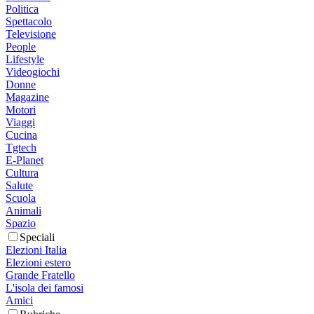
Politica
Spettacolo
Televisione
People
Lifestyle
Videogiochi
Donne
Magazine
Motori
Viaggi
Cucina
Tgtech
E-Planet
Cultura
Salute
Scuola
Animali
Spazio
Speciali
Elezioni Italia
Elezioni estero
Grande Fratello
L'isola dei famosi
Amici