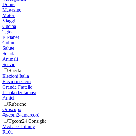
Donne
Magazine
Motori
Viaggi
Cucina
Tgtech
E-Planet
Cultura
Salute
Scuola
Animali
Spazio
Speciali
Elezioni Italia
Elezioni estero
Grande Fratello
L'isola dei famosi
Amici
Rubriche
Oroscopo
#tgcom24amarcord
Tgcom24 Consiglia
Mediaset Infinity
R101