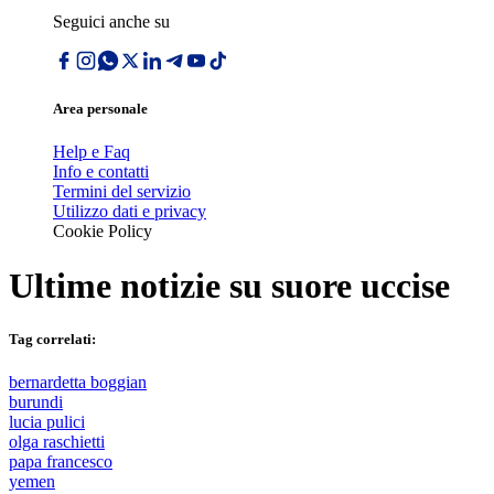
Seguici anche su
Area personale
Help e Faq
Info e contatti
Termini del servizio
Utilizzo dati e privacy
Cookie Policy
Ultime notizie su
suore uccise
Tag correlati:
bernardetta boggian
burundi
lucia pulici
olga raschietti
papa francesco
yemen