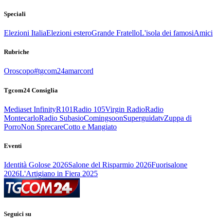
Speciali
Elezioni Italia
Elezioni estero
Grande Fratello
L'isola dei famosi
Amici
Rubriche
Oroscopo
#tgcom24amarcord
Tgcom24 Consiglia
Mediaset Infinity
R101
Radio 105
Virgin Radio
Radio
Montecarlo
Radio Subasio
Comingsoon
Superguidatv
Zuppa di
Porro
Non Sprecare
Cotto e Mangiato
Eventi
Identità Golose 2026
Salone del Risparmio 2026
Fuorisalone
2026
L'Artigiano in Fiera 2025
Seguici su