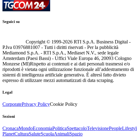
Seguici su
Copyright © 1999-
2026
RTI S.p.A. Business Digital -
P.Iva 03976881007 - Tutti i diritti riservati - Per la pubblicità
Mediamond S.p.A. - RTI S.p.A., Mediaset N.V., sede legale
Amsterdam (Paesi Bassi) - Uffici Viale Europa 46, 20093 Cologno
Monzese (MI)
Rispetto ai contenuti e ai dati personali trasmessi e/o
riprodotti è vietata ogni utilizzazione funzionale all’addestramento di
sistemi di intelligenza artificiale generativa. È altresì fatto divieto
espresso di utilizzare mezzi automatizzati di data scraping.
Legal
Corporate
Privacy Policy
Cookie Policy
Sezioni
Cronaca
Mondo
Economia
Politica
Spettacolo
Televisione
People
Lifestyl
Planet
Cultura
Salute
Scuola
Animali
Spazio