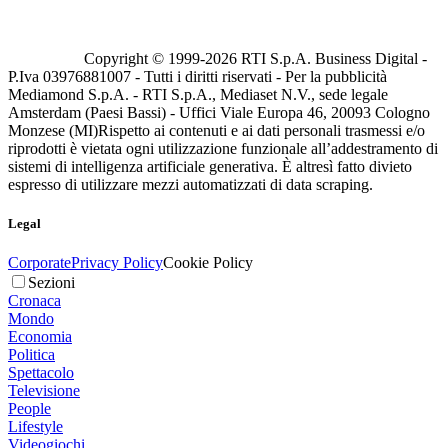
Copyright © 1999-
2026
RTI S.p.A. Business Digital -
P.Iva 03976881007 - Tutti i diritti riservati - Per la pubblicità
Mediamond S.p.A. - RTI S.p.A., Mediaset N.V., sede legale
Amsterdam (Paesi Bassi) - Uffici Viale Europa 46, 20093 Cologno
Monzese (MI)
Rispetto ai contenuti e ai dati personali trasmessi e/o
riprodotti è vietata ogni utilizzazione funzionale all’addestramento di
sistemi di intelligenza artificiale generativa. È altresì fatto divieto
espresso di utilizzare mezzi automatizzati di data scraping.
Legal
Corporate
Privacy Policy
Cookie Policy
Sezioni
Cronaca
Mondo
Economia
Politica
Spettacolo
Televisione
People
Lifestyle
Videogiochi