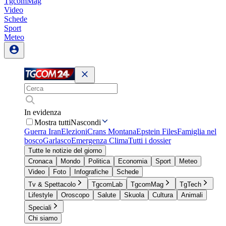
TgcomMag
Video
Schede
Sport
Meteo
In evidenza
Mostra tutti
Nascondi
Guerra Iran
Elezioni
Crans Montana
Epstein Files
Famiglia nel
bosco
Garlasco
Emergenza Clima
Tutti i dossier
Tutte le notizie del giorno
Cronaca
Mondo
Politica
Economia
Sport
Meteo
Video
Foto
Infografiche
Schede
Tv & Spettacolo
TgcomLab
TgcomMag
TgTech
Lifestyle
Oroscopo
Salute
Skuola
Cultura
Animali
Speciali
Chi siamo