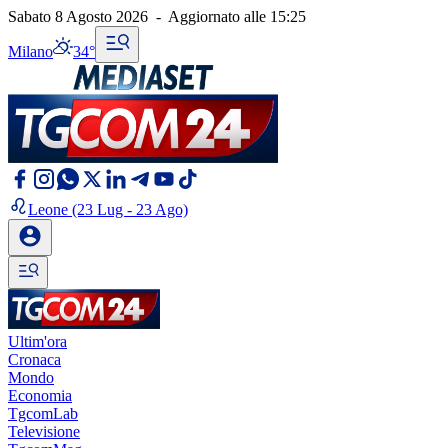
Sabato 8 Agosto 2026
-
Aggiornato alle
15:25
Milano
34°
Leone
(23 Lug - 23 Ago)
Ultim'ora
Cronaca
Mondo
Economia
TgcomLab
Televisione