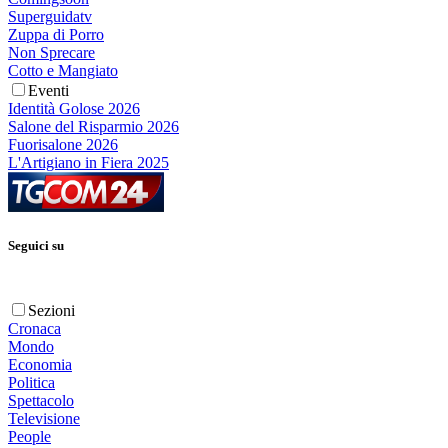
Superguidatv
Zuppa di Porro
Non Sprecare
Cotto e Mangiato
Eventi
Identità Golose 2026
Salone del Risparmio 2026
Fuorisalone 2026
L'Artigiano in Fiera 2025
Seguici su
Sezioni
Cronaca
Mondo
Economia
Politica
Spettacolo
Televisione
People