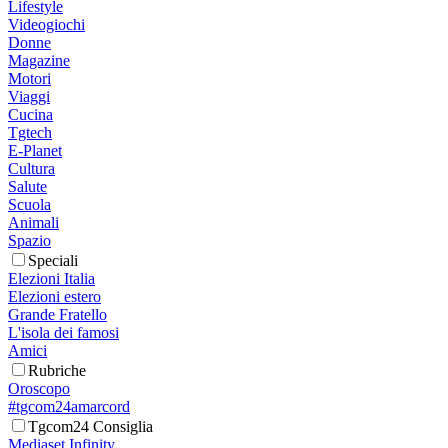
Lifestyle
Videogiochi
Donne
Magazine
Motori
Viaggi
Cucina
Tgtech
E-Planet
Cultura
Salute
Scuola
Animali
Spazio
Speciali
Elezioni Italia
Elezioni estero
Grande Fratello
L'isola dei famosi
Amici
Rubriche
Oroscopo
#tgcom24amarcord
Tgcom24 Consiglia
Mediaset Infinity