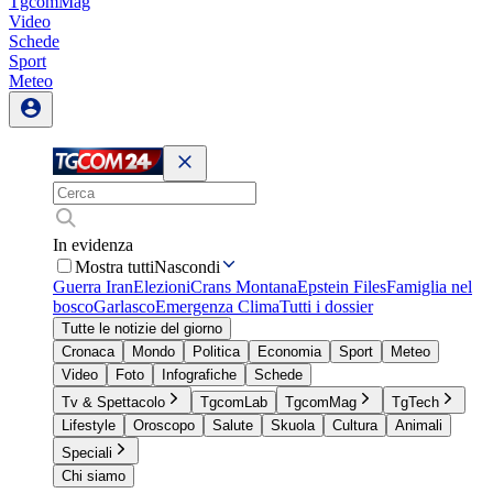
TgcomMag
Video
Schede
Sport
Meteo
In evidenza
Mostra tutti
Nascondi
Guerra Iran
Elezioni
Crans Montana
Epstein Files
Famiglia nel
bosco
Garlasco
Emergenza Clima
Tutti i dossier
Tutte le notizie del giorno
Cronaca
Mondo
Politica
Economia
Sport
Meteo
Video
Foto
Infografiche
Schede
Tv & Spettacolo
TgcomLab
TgcomMag
TgTech
Lifestyle
Oroscopo
Salute
Skuola
Cultura
Animali
Speciali
Chi siamo