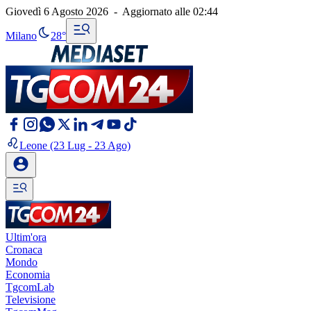
Giovedì 6 Agosto 2026
-
Aggiornato alle
02:44
Milano
28°
Leone
(23 Lug - 23 Ago)
Ultim'ora
Cronaca
Mondo
Economia
TgcomLab
Televisione