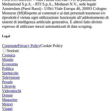
Mediamond S.p.A. - RTI S.p.A., Mediaset N.V., sede legale
Amsterdam (Paesi Bassi) - Uffici Viale Europa 46, 20093 Cologno
Monzese (MI)
Rispetto ai contenuti e ai dati personali trasmessi e/o
riprodotti è vietata ogni utilizzazione funzionale all’addestramento di
sistemi di intelligenza artificiale generativa. È altresì fatto divieto
espresso di utilizzare mezzi automatizzati di data scraping.
Legal
Corporate
Privacy Policy
Cookie Policy
Sezioni
Cronaca
Mondo
Economia
Politica
Spettacolo
Televisione
People
Lifestyle
Videogiochi
Donne
Magazine
Motori
Viaggi