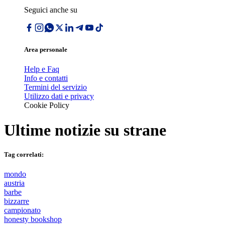
Seguici anche su
Area personale
Help e Faq
Info e contatti
Termini del servizio
Utilizzo dati e privacy
Cookie Policy
Ultime notizie su
strane
Tag correlati:
mondo
austria
barbe
bizzarre
campionato
honesty bookshop