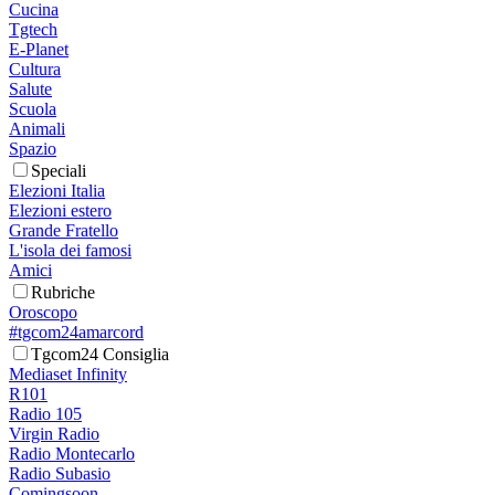
Cucina
Tgtech
E-Planet
Cultura
Salute
Scuola
Animali
Spazio
Speciali
Elezioni Italia
Elezioni estero
Grande Fratello
L'isola dei famosi
Amici
Rubriche
Oroscopo
#tgcom24amarcord
Tgcom24 Consiglia
Mediaset Infinity
R101
Radio 105
Virgin Radio
Radio Montecarlo
Radio Subasio
Comingsoon