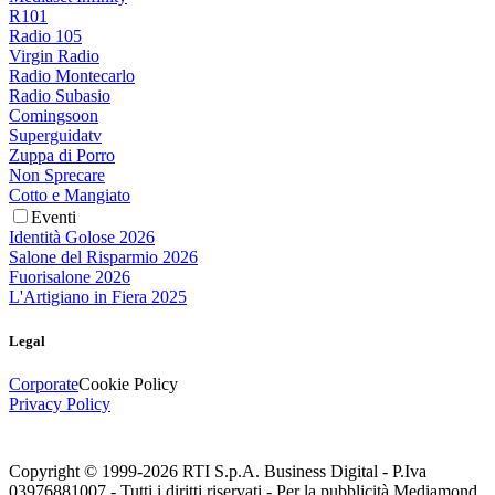
R101
Radio 105
Virgin Radio
Radio Montecarlo
Radio Subasio
Comingsoon
Superguidatv
Zuppa di Porro
Non Sprecare
Cotto e Mangiato
Eventi
Identità Golose 2026
Salone del Risparmio 2026
Fuorisalone 2026
L'Artigiano in Fiera 2025
Legal
Corporate
Cookie Policy
Privacy Policy
Copyright © 1999-
2026
RTI S.p.A. Business Digital - P.Iva
03976881007 - Tutti i diritti riservati - Per la pubblicità Mediamond