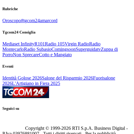
Rubriche
Oroscopo
#tgcom24amarcord
Tgcom24 Consiglia
Mediaset Infinity
R101
Radio 105
Virgin Radio
Radio
Montecarlo
Radio Subasio
Comingsoon
Superguidatv
Zuppa di
Porro
Non Sprecare
Cotto e Mangiato
Eventi
Identità Golose 2026
Salone del Risparmio 2026
Fuorisalone
2026
L'Artigiano in Fiera 2025
Seguici su
Copyright © 1999-
2026
RTI S.p.A. Business Digital -
P.Iva 03976881007 - Tutti i diritti riservati - Per la pubblicità