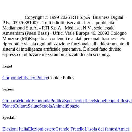
Copyright © 1999-
2026
RTI S.p.A. Business Digital -
P.Iva 03976881007 - Tutti i diritti riservati - Per la pubblicità
Mediamond S.p.A. - RTI S.p.A., Mediaset N.V., sede legale
Amsterdam (Paesi Bassi) - Uffici Viale Europa 46, 20093 Cologno
Monzese (MI)
Rispetto ai contenuti e ai dati personali trasmessi e/o
riprodotti è vietata ogni utilizzazione funzionale all’addestramento di
sistemi di intelligenza artificiale generativa. È altresì fatto divieto
espresso di utilizzare mezzi automatizzati di data scraping.
Legal
Corporate
Privacy Policy
Cookie Policy
Sezioni
Cronaca
Mondo
Economia
Politica
Spettacolo
Televisione
People
Lifestyl
Planet
Cultura
Salute
Scuola
Animali
Spazio
Speciali
Elezioni Italia
Elezioni estero
Grande Fratello
L'isola dei famosi
Amici