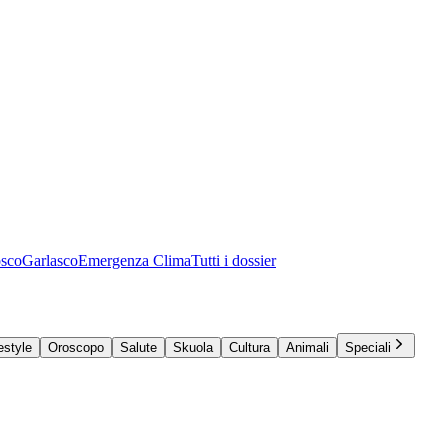
osco
Garlasco
Emergenza Clima
Tutti i dossier
estyle
Oroscopo
Salute
Skuola
Cultura
Animali
Speciali