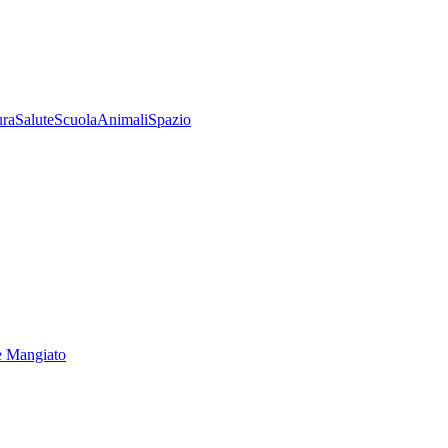
ura
Salute
Scuola
Animali
Spazio
e Mangiato