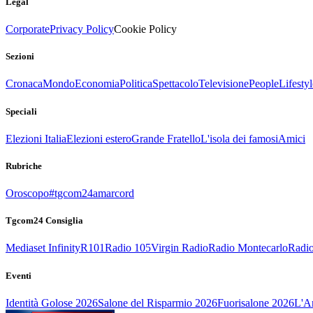
Legal
Corporate
Privacy Policy
Cookie Policy
Sezioni
Cronaca
Mondo
Economia
Politica
Spettacolo
Televisione
People
Lifestyl
Speciali
Elezioni Italia
Elezioni estero
Grande Fratello
L'isola dei famosi
Amici
Rubriche
Oroscopo
#tgcom24amarcord
Tgcom24 Consiglia
Mediaset Infinity
R101
Radio 105
Virgin Radio
Radio Montecarlo
Radio
Eventi
Identità Golose 2026
Salone del Risparmio 2026
Fuorisalone 2026
L'Ar