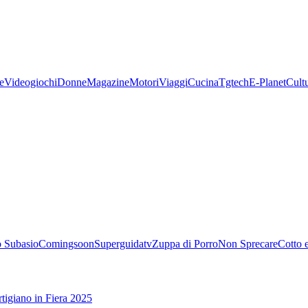
e
Videogiochi
Donne
Magazine
Motori
Viaggi
Cucina
Tgtech
E-Planet
Cult
 Subasio
Comingsoon
Superguidatv
Zuppa di Porro
Non Sprecare
Cotto 
tigiano in Fiera 2025