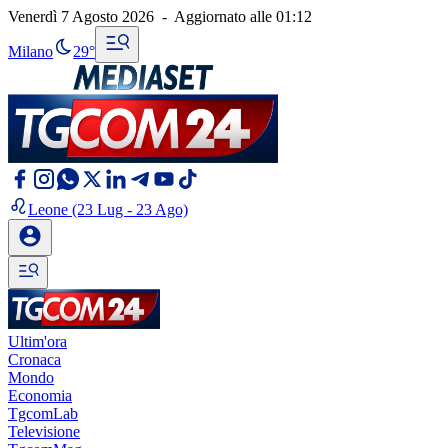
Venerdì 7 Agosto 2026
-
Aggiornato alle
01:12
Milano
29°
Leone
(23 Lug - 23 Ago)
Ultim'ora
Cronaca
Mondo
Economia
TgcomLab
Televisione