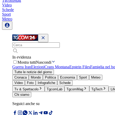
TgcomMag
Video
Schede
Sport
Meteo
In evidenza
Mostra tutti
Nascondi
Guerra Iran
Elezioni
Crans Montana
Epstein Files
Famiglia nel b
Tutte le notizie del giorno
Cronaca
Mondo
Politica
Economia
Sport
Meteo
Video
Foto
Infografiche
Schede
Tv & Spettacolo
TgcomLab
TgcomMag
TgTech
Lif
Chi siamo
Seguici anche su