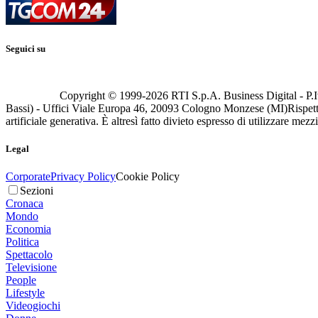
Seguici su
Copyright © 1999-
2026
RTI S.p.A. Business Digital - P.I
Bassi) - Uffici Viale Europa 46, 20093 Cologno Monzese (MI)
Rispett
artificiale generativa. È altresì fatto divieto espresso di utilizzare mez
Legal
Corporate
Privacy Policy
Cookie Policy
Sezioni
Cronaca
Mondo
Economia
Politica
Spettacolo
Televisione
People
Lifestyle
Videogiochi