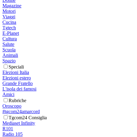
Donne
Magazine
Motori
Viaggi
Cucina
Tgtech
E-Planet
Cultura
Salute
Scuola
Animali
Spazio
Speciali
Elezioni Italia
Elezioni estero
Grande Fratello
L'isola dei famosi
Amici
Rubriche
Oroscopo
#tgcom24amarcord
Tgcom24 Consiglia
Mediaset Infinity
R101
Radio 105