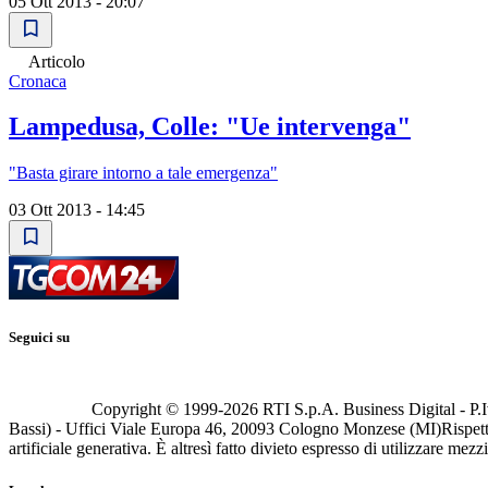
05 Ott 2013 - 20:07
Articolo
Cronaca
Lampedusa, Colle: "Ue intervenga"
"Basta girare intorno a tale emergenza"
03 Ott 2013 - 14:45
Seguici su
Copyright © 1999-
2026
RTI S.p.A. Business Digital - P.I
Bassi) - Uffici Viale Europa 46, 20093 Cologno Monzese (MI)
Rispett
artificiale generativa. È altresì fatto divieto espresso di utilizzare mez