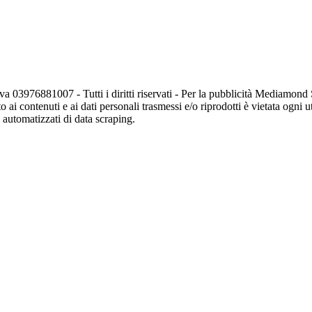
va 03976881007 - Tutti i diritti riservati - Per la pubblicità Mediamon
o ai contenuti e ai dati personali trasmessi e/o riprodotti è vietata ogni 
zi automatizzati di data scraping.