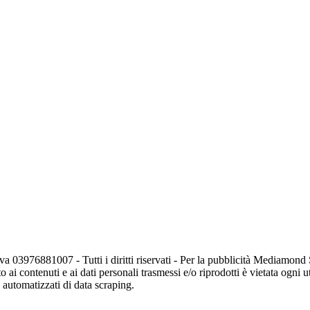
va 03976881007 - Tutti i diritti riservati - Per la pubblicità Mediamon
o ai contenuti e ai dati personali trasmessi e/o riprodotti è vietata ogni 
zi automatizzati di data scraping.