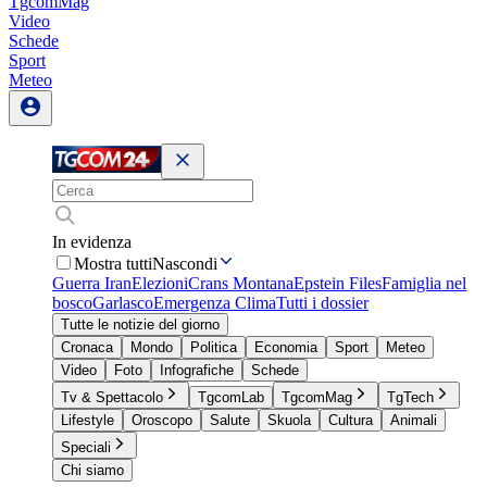
TgcomMag
Video
Schede
Sport
Meteo
In evidenza
Mostra tutti
Nascondi
Guerra Iran
Elezioni
Crans Montana
Epstein Files
Famiglia nel
bosco
Garlasco
Emergenza Clima
Tutti i dossier
Tutte le notizie del giorno
Cronaca
Mondo
Politica
Economia
Sport
Meteo
Video
Foto
Infografiche
Schede
Tv & Spettacolo
TgcomLab
TgcomMag
TgTech
Lifestyle
Oroscopo
Salute
Skuola
Cultura
Animali
Speciali
Chi siamo