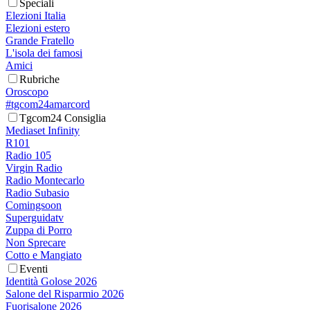
Speciali
Elezioni Italia
Elezioni estero
Grande Fratello
L'isola dei famosi
Amici
Rubriche
Oroscopo
#tgcom24amarcord
Tgcom24 Consiglia
Mediaset Infinity
R101
Radio 105
Virgin Radio
Radio Montecarlo
Radio Subasio
Comingsoon
Superguidatv
Zuppa di Porro
Non Sprecare
Cotto e Mangiato
Eventi
Identità Golose 2026
Salone del Risparmio 2026
Fuorisalone 2026