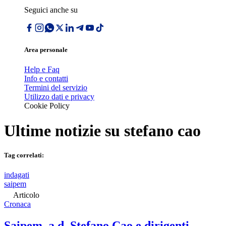
Seguici anche su
Area personale
Help e Faq
Info e contatti
Termini del servizio
Utilizzo dati e privacy
Cookie Policy
Ultime notizie su
stefano cao
Tag correlati:
indagati
saipem
Articolo
Cronaca
Saipem, a.d. Stefano Cao e dirigenti