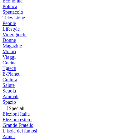
Economia
Politica
Spettacolo
Televisione
People
Lifestyle
Videogiochi
Donne
Magazine
Motori
Viaggi
Cucina
Tgtech
E-Planet
Cultura
Salute
Scuola
Animali
Spazio
Speciali
Elezioni Italia
Elezioni estero
Grande Fratello
L'isola dei famosi
Amici