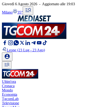
Giovedì 6 Agosto 2026
-
Aggiornato alle
19:03
Milano
35°
Leone
(23 Lug - 23 Ago)
Ultim'ora
Cronaca
Mondo
Economia
TgcomLab
Televisione