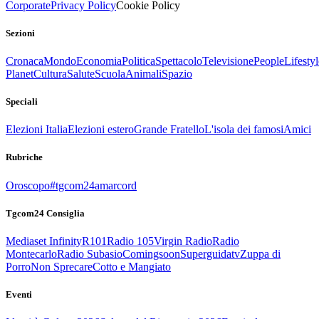
Corporate
Privacy Policy
Cookie Policy
Sezioni
Cronaca
Mondo
Economia
Politica
Spettacolo
Televisione
People
Lifestyl
Planet
Cultura
Salute
Scuola
Animali
Spazio
Speciali
Elezioni Italia
Elezioni estero
Grande Fratello
L'isola dei famosi
Amici
Rubriche
Oroscopo
#tgcom24amarcord
Tgcom24 Consiglia
Mediaset Infinity
R101
Radio 105
Virgin Radio
Radio
Montecarlo
Radio Subasio
Comingsoon
Superguidatv
Zuppa di
Porro
Non Sprecare
Cotto e Mangiato
Eventi