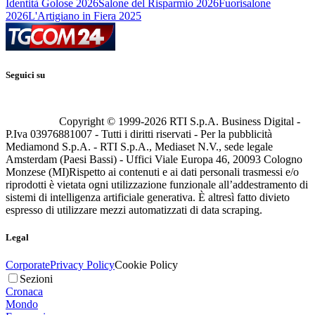
Identità Golose 2026
Salone del Risparmio 2026
Fuorisalone
2026
L'Artigiano in Fiera 2025
Seguici su
Copyright © 1999-
2026
RTI S.p.A. Business Digital -
P.Iva 03976881007 - Tutti i diritti riservati - Per la pubblicità
Mediamond S.p.A. - RTI S.p.A., Mediaset N.V., sede legale
Amsterdam (Paesi Bassi) - Uffici Viale Europa 46, 20093 Cologno
Monzese (MI)
Rispetto ai contenuti e ai dati personali trasmessi e/o
riprodotti è vietata ogni utilizzazione funzionale all’addestramento di
sistemi di intelligenza artificiale generativa. È altresì fatto divieto
espresso di utilizzare mezzi automatizzati di data scraping.
Legal
Corporate
Privacy Policy
Cookie Policy
Sezioni
Cronaca
Mondo