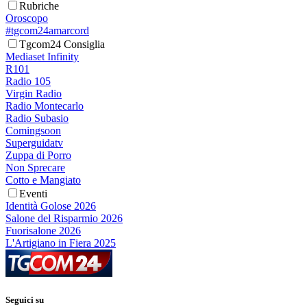
Rubriche
Oroscopo
#tgcom24amarcord
Tgcom24 Consiglia
Mediaset Infinity
R101
Radio 105
Virgin Radio
Radio Montecarlo
Radio Subasio
Comingsoon
Superguidatv
Zuppa di Porro
Non Sprecare
Cotto e Mangiato
Eventi
Identità Golose 2026
Salone del Risparmio 2026
Fuorisalone 2026
L'Artigiano in Fiera 2025
Seguici su