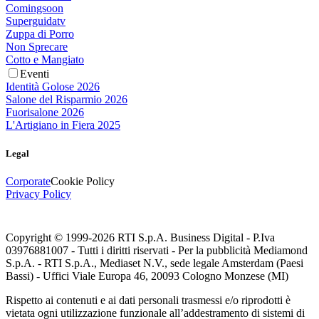
Comingsoon
Superguidatv
Zuppa di Porro
Non Sprecare
Cotto e Mangiato
Eventi
Identità Golose 2026
Salone del Risparmio 2026
Fuorisalone 2026
L'Artigiano in Fiera 2025
Legal
Corporate
Cookie Policy
Privacy Policy
Copyright © 1999-
2026
RTI S.p.A. Business Digital - P.Iva
03976881007 - Tutti i diritti riservati - Per la pubblicità Mediamond
S.p.A. - RTI S.p.A., Mediaset N.V., sede legale Amsterdam (Paesi
Bassi) - Uffici Viale Europa 46, 20093 Cologno Monzese (MI)
Rispetto ai contenuti e ai dati personali trasmessi e/o riprodotti è
vietata ogni utilizzazione funzionale all’addestramento di sistemi di