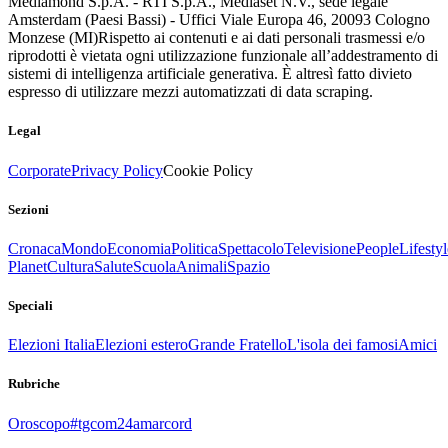
Mediamond S.p.A. - RTI S.p.A., Mediaset N.V., sede legale
Amsterdam (Paesi Bassi) - Uffici Viale Europa 46, 20093 Cologno
Monzese (MI)
Rispetto ai contenuti e ai dati personali trasmessi e/o
riprodotti è vietata ogni utilizzazione funzionale all’addestramento di
sistemi di intelligenza artificiale generativa. È altresì fatto divieto
espresso di utilizzare mezzi automatizzati di data scraping.
Legal
Corporate
Privacy Policy
Cookie Policy
Sezioni
Cronaca
Mondo
Economia
Politica
Spettacolo
Televisione
People
Lifestyl
Planet
Cultura
Salute
Scuola
Animali
Spazio
Speciali
Elezioni Italia
Elezioni estero
Grande Fratello
L'isola dei famosi
Amici
Rubriche
Oroscopo
#tgcom24amarcord