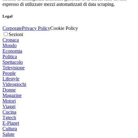
espresso di utilizzare mezzi automatizzati di data scraping.
Legal
Corporate
Privacy Policy
Cookie Policy
Sezioni
Cronaca
Mondo
Economia
Politica
Spettacolo
Televisione
People
Lifestyle
Videogiochi
Donne
Magazine
Motori
Viaggi
Cucina
Tgtech
E-Planet
Cultura
Salute