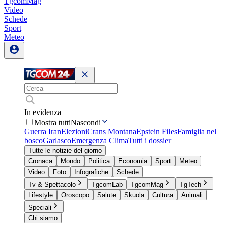
TgcomMag
Video
Schede
Sport
Meteo
In evidenza
Mostra tutti
Nascondi
Guerra Iran
Elezioni
Crans Montana
Epstein Files
Famiglia nel
bosco
Garlasco
Emergenza Clima
Tutti i dossier
Tutte le notizie del giorno
Cronaca
Mondo
Politica
Economia
Sport
Meteo
Video
Foto
Infografiche
Schede
Tv & Spettacolo
TgcomLab
TgcomMag
TgTech
Lifestyle
Oroscopo
Salute
Skuola
Cultura
Animali
Speciali
Chi siamo