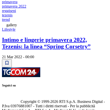
primavera
primavera 2022
reggiseni
tezenis
trend
gallery
Lifestyle
Intimo e lingerie primavera 2022,
Tezenis: la linea “Spring Corsetry”
21 Mar 2022 - 00:00
Seguici su
Copyright © 1999-
2026
RTI S.p.A. Business Digital -
P.Iva 03976881007 - Tutti i diritti riservati - Per la pubblicità