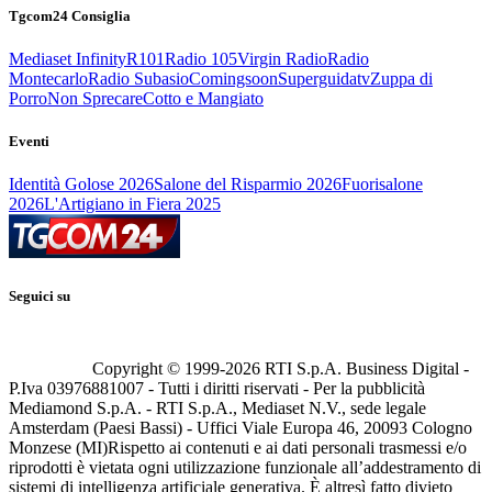
Tgcom24 Consiglia
Mediaset Infinity
R101
Radio 105
Virgin Radio
Radio
Montecarlo
Radio Subasio
Comingsoon
Superguidatv
Zuppa di
Porro
Non Sprecare
Cotto e Mangiato
Eventi
Identità Golose 2026
Salone del Risparmio 2026
Fuorisalone
2026
L'Artigiano in Fiera 2025
Seguici su
Copyright © 1999-
2026
RTI S.p.A. Business Digital -
P.Iva 03976881007 - Tutti i diritti riservati - Per la pubblicità
Mediamond S.p.A. - RTI S.p.A., Mediaset N.V., sede legale
Amsterdam (Paesi Bassi) - Uffici Viale Europa 46, 20093 Cologno
Monzese (MI)
Rispetto ai contenuti e ai dati personali trasmessi e/o
riprodotti è vietata ogni utilizzazione funzionale all’addestramento di
sistemi di intelligenza artificiale generativa. È altresì fatto divieto