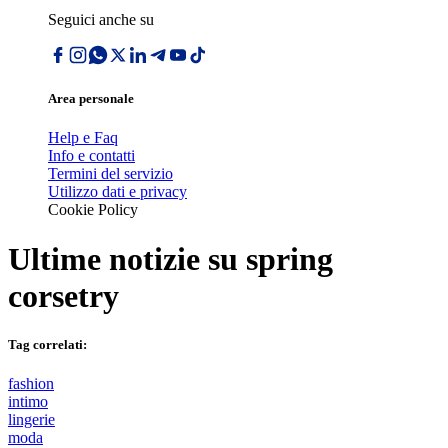
Seguici anche su
Area personale
Help e Faq
Info e contatti
Termini del servizio
Utilizzo dati e privacy
Cookie Policy
Ultime notizie su
spring
corsetry
Tag correlati:
fashion
intimo
lingerie
moda