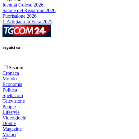
Identità Golose 2026
Salone del Risparmio 2026
Fuorisalone 2026
L'Artigiano in Fiera 2025
Seguici su
Sezioni
Cronaca
Mondo
Economia
Politica
Spettacolo
Televisione
People
Lifestyle
Videogiochi
Donne
Magazine
Motori