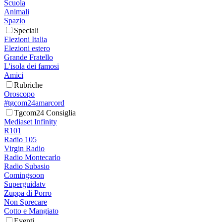
Scuola
Animali
Spazio
Speciali
Elezioni Italia
Elezioni estero
Grande Fratello
L'isola dei famosi
Amici
Rubriche
Oroscopo
#tgcom24amarcord
Tgcom24 Consiglia
Mediaset Infinity
R101
Radio 105
Virgin Radio
Radio Montecarlo
Radio Subasio
Comingsoon
Superguidatv
Zuppa di Porro
Non Sprecare
Cotto e Mangiato
Eventi