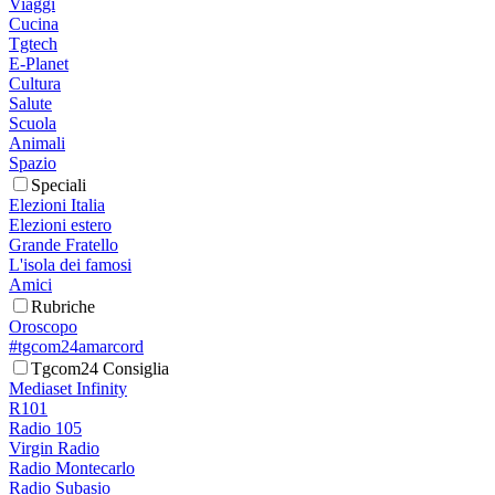
Viaggi
Cucina
Tgtech
E-Planet
Cultura
Salute
Scuola
Animali
Spazio
Speciali
Elezioni Italia
Elezioni estero
Grande Fratello
L'isola dei famosi
Amici
Rubriche
Oroscopo
#tgcom24amarcord
Tgcom24 Consiglia
Mediaset Infinity
R101
Radio 105
Virgin Radio
Radio Montecarlo
Radio Subasio