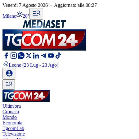
Venerdì 7 Agosto 2026
-
Aggiornato alle
08:27
Milano
28°
Leone
(23 Lug - 23 Ago)
Ultim'ora
Cronaca
Mondo
Economia
TgcomLab
Televisione