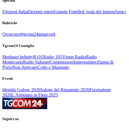
Speciali
Elezioni Italia
Elezioni estero
Grande Fratello
L'isola dei famosi
Amici
Rubriche
Oroscopo
#tgcom24amarcord
Tgcom24 Consiglia
Mediaset Infinity
R101
Radio 105
Virgin Radio
Radio
Montecarlo
Radio Subasio
Comingsoon
Superguidatv
Zuppa di
Porro
Non Sprecare
Cotto e Mangiato
Eventi
Identità Golose 2026
Salone del Risparmio 2026
Fuorisalone
2026
L'Artigiano in Fiera 2025
Seguici su