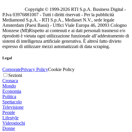
Copyright © 1999-
2026
RTI S.p.A. Business Digital -
P.Iva 03976881007 - Tutti i diritti riservati - Per la pubblicità
Mediamond S.p.A. - RTI S.p.A., Mediaset N.V., sede legale
Amsterdam (Paesi Bassi) - Uffici Viale Europa 46, 20093 Cologno
Monzese (MI)
Rispetto ai contenuti e ai dati personali trasmessi e/o
riprodotti è vietata ogni utilizzazione funzionale all’addestramento di
sistemi di intelligenza artificiale generativa. È altresì fatto divieto
espresso di utilizzare mezzi automatizzati di data scraping.
Legal
Corporate
Privacy Policy
Cookie Policy
Sezioni
Cronaca
Mondo
Economia
Politica
Spettacolo
Televisione
People
Lifestyle
Videogiochi
Donne