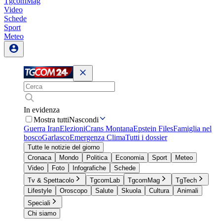
TgcomMag
Video
Schede
Sport
Meteo
In evidenza
Mostra tutti
Nascondi
Guerra Iran
Elezioni
Crans Montana
Epstein Files
Famiglia nel
bosco
Garlasco
Emergenza Clima
Tutti i dossier
Tutte le notizie del giorno
Cronaca
Mondo
Politica
Economia
Sport
Meteo
Video
Foto
Infografiche
Schede
Tv & Spettacolo
TgcomLab
TgcomMag
TgTech
Lifestyle
Oroscopo
Salute
Skuola
Cultura
Animali
Speciali
Chi siamo