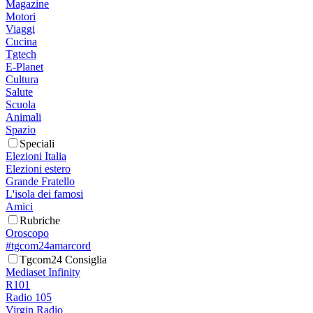
Magazine
Motori
Viaggi
Cucina
Tgtech
E-Planet
Cultura
Salute
Scuola
Animali
Spazio
Speciali
Elezioni Italia
Elezioni estero
Grande Fratello
L'isola dei famosi
Amici
Rubriche
Oroscopo
#tgcom24amarcord
Tgcom24 Consiglia
Mediaset Infinity
R101
Radio 105
Virgin Radio