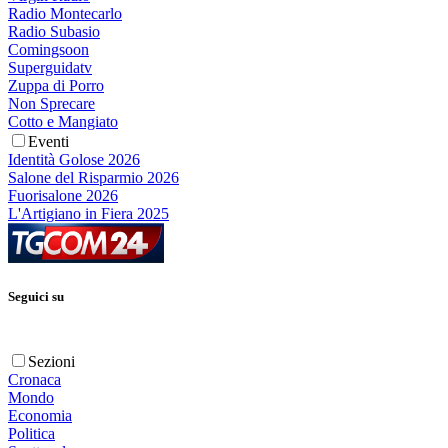
Radio Montecarlo
Radio Subasio
Comingsoon
Superguidatv
Zuppa di Porro
Non Sprecare
Cotto e Mangiato
Eventi
Identità Golose 2026
Salone del Risparmio 2026
Fuorisalone 2026
L'Artigiano in Fiera 2025
Seguici su
Sezioni
Cronaca
Mondo
Economia
Politica