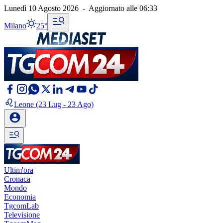
Lunedì 10 Agosto 2026
-
Aggiornato alle
06:33
Milano
25°
Leone
(23 Lug - 23 Ago)
Ultim'ora
Cronaca
Mondo
Economia
TgcomLab
Televisione