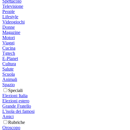
Spettacolo
Televisione
People
Lifestyle
Videogiochi
Donne
Magazine
Motori
Viaggi
Cucina
Tgtech
E-Planet
Cultura
Salute
Scuola
Animali
Spazio
Speciali
Elezioni Italia
Elezioni estero
Grande Fratello
L'isola dei famosi
Amici
Rubriche
Oroscopo