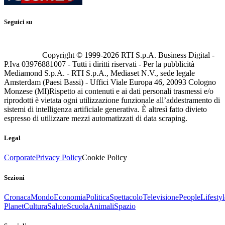
Seguici su
Copyright © 1999-
2026
RTI S.p.A. Business Digital -
P.Iva 03976881007 - Tutti i diritti riservati - Per la pubblicità
Mediamond S.p.A. - RTI S.p.A., Mediaset N.V., sede legale
Amsterdam (Paesi Bassi) - Uffici Viale Europa 46, 20093 Cologno
Monzese (MI)
Rispetto ai contenuti e ai dati personali trasmessi e/o
riprodotti è vietata ogni utilizzazione funzionale all’addestramento di
sistemi di intelligenza artificiale generativa. È altresì fatto divieto
espresso di utilizzare mezzi automatizzati di data scraping.
Legal
Corporate
Privacy Policy
Cookie Policy
Sezioni
Cronaca
Mondo
Economia
Politica
Spettacolo
Televisione
People
Lifestyl
Planet
Cultura
Salute
Scuola
Animali
Spazio