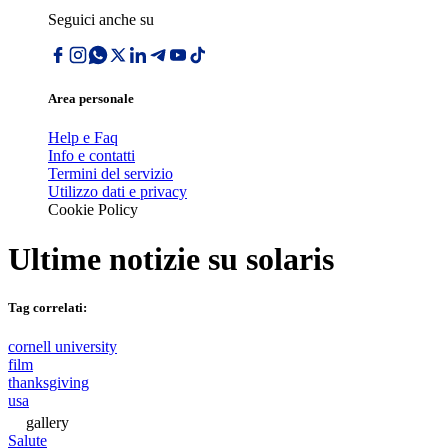
Seguici anche su
Area personale
Help e Faq
Info e contatti
Termini del servizio
Utilizzo dati e privacy
Cookie Policy
Ultime notizie su
solaris
Tag correlati:
cornell university
film
thanksgiving
usa
gallery
Salute