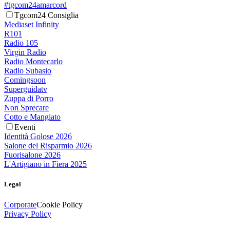
#tgcom24amarcord
Tgcom24 Consiglia
Mediaset Infinity
R101
Radio 105
Virgin Radio
Radio Montecarlo
Radio Subasio
Comingsoon
Superguidatv
Zuppa di Porro
Non Sprecare
Cotto e Mangiato
Eventi
Identità Golose 2026
Salone del Risparmio 2026
Fuorisalone 2026
L'Artigiano in Fiera 2025
Legal
Corporate
Cookie Policy
Privacy Policy