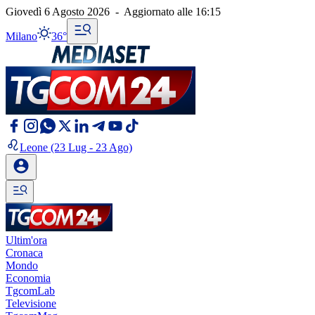
Giovedì 6 Agosto 2026
-
Aggiornato alle
16:15
Milano
36°
Leone
(23 Lug - 23 Ago)
Ultim'ora
Cronaca
Mondo
Economia
TgcomLab
Televisione