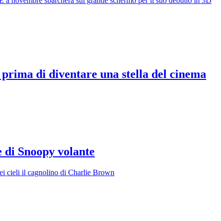
 E a novembre sbarcherà sul grande schermo per il suo debutto in 3D
 prima di diventare una stella del cinema
e di Snoopy volante
i cieli il cagnolino di Charlie Brown