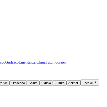
osco
Garlasco
Emergenza Clima
Tutti i dossier
estyle
Oroscopo
Salute
Skuola
Cultura
Animali
Speciali