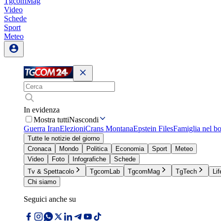
TgcomMag
Video
Schede
Sport
Meteo
In evidenza
Mostra tutti
Nascondi
Guerra Iran
Elezioni
Crans Montana
Epstein Files
Famiglia nel b
Tutte le notizie del giorno
Cronaca
Mondo
Politica
Economia
Sport
Meteo
Video
Foto
Infografiche
Schede
Tv & Spettacolo
TgcomLab
TgcomMag
TgTech
Lif
Chi siamo
Seguici anche su