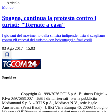
Articolo
Mondo
Spagna, continua la protesta contro i
turisti: "Tornate a casa"
I giovani del movimento della sinistra indipendentista si scagliano
contro gli eccessi del turismo con boicottaggi e frasi ostili
03 Ago 2017 - 15:03
Seguici su
Copyright © 1999-
2026
RTI S.p.A. Business Digital -
P.Iva 03976881007 - Tutti i diritti riservati - Per la pubblicità
Mediamond S.p.A. - RTI S.p.A., Mediaset N.V., sede legale
Amsterdam (Paesi Bassi) - Uffici Viale Europa 46, 20093 Cologno
Monzese (MI)
Rispetto ai contenuti e ai dati personali trasmessi e/o