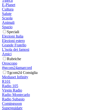
Tgtech
E-Planet
Cultura
Salute
Scuola
Animali
Spazio
Speciali
Elezioni Italia
Elezioni estero
Grande Fratello
L'isola dei famosi
Amici
Rubriche
Oroscopo
#tgcom24amarcord
Tgcom24 Consiglia
Mediaset Infinity
R101
Radio 105
Virgin Radio
Radio Montecarlo
Radio Subasio
Comingsoon
Superguidatv