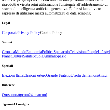
riprodotti è vietata ogni utilizzazione funzionale all’addestramento di
sistemi di intelligenza artificiale generativa. È altresì fatto divieto
espresso di utilizzare mezzi automatizzati di data scraping.
Legal
Corporate
Privacy Policy
Cookie Policy
Sezioni
Cronaca
Mondo
Economia
Politica
Spettacolo
Televisione
People
Lifestyl
Planet
Cultura
Salute
Scuola
Animali
Spazio
Speciali
Elezioni Italia
Elezioni estero
Grande Fratello
L'isola dei famosi
Amici
Rubriche
Oroscopo
#tgcom24amarcord
Tgcom24 Consiglia