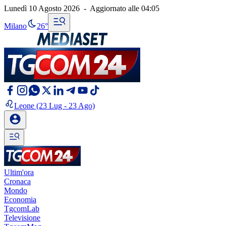
Lunedì 10 Agosto 2026
-
Aggiornato alle
04:05
Milano
26°
Leone
(23 Lug - 23 Ago)
Ultim'ora
Cronaca
Mondo
Economia
TgcomLab
Televisione