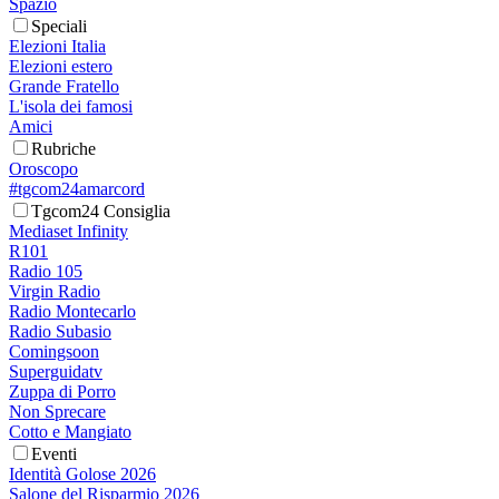
Spazio
Speciali
Elezioni Italia
Elezioni estero
Grande Fratello
L'isola dei famosi
Amici
Rubriche
Oroscopo
#tgcom24amarcord
Tgcom24 Consiglia
Mediaset Infinity
R101
Radio 105
Virgin Radio
Radio Montecarlo
Radio Subasio
Comingsoon
Superguidatv
Zuppa di Porro
Non Sprecare
Cotto e Mangiato
Eventi
Identità Golose 2026
Salone del Risparmio 2026