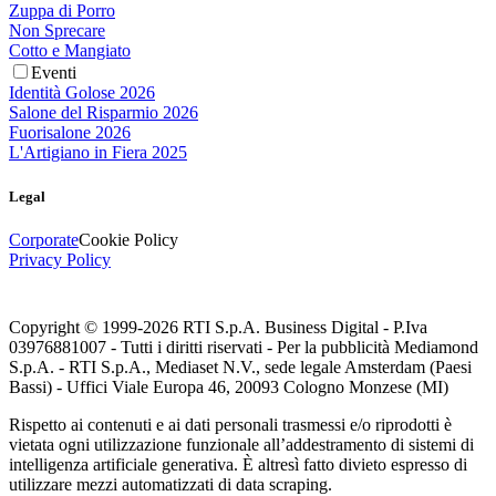
Zuppa di Porro
Non Sprecare
Cotto e Mangiato
Eventi
Identità Golose 2026
Salone del Risparmio 2026
Fuorisalone 2026
L'Artigiano in Fiera 2025
Legal
Corporate
Cookie Policy
Privacy Policy
Copyright © 1999-
2026
RTI S.p.A. Business Digital - P.Iva
03976881007 - Tutti i diritti riservati - Per la pubblicità Mediamond
S.p.A. - RTI S.p.A., Mediaset N.V., sede legale Amsterdam (Paesi
Bassi) - Uffici Viale Europa 46, 20093 Cologno Monzese (MI)
Rispetto ai contenuti e ai dati personali trasmessi e/o riprodotti è
vietata ogni utilizzazione funzionale all’addestramento di sistemi di
intelligenza artificiale generativa. È altresì fatto divieto espresso di
utilizzare mezzi automatizzati di data scraping.