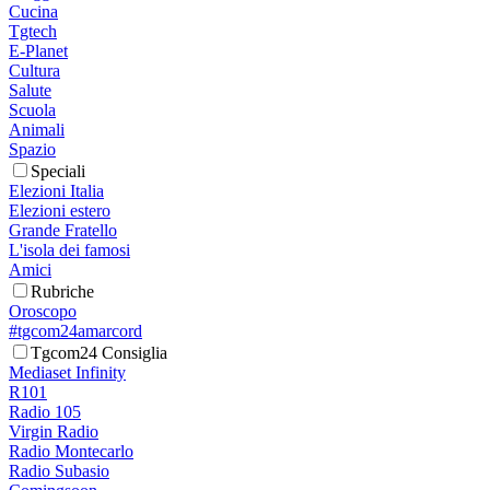
Cucina
Tgtech
E-Planet
Cultura
Salute
Scuola
Animali
Spazio
Speciali
Elezioni Italia
Elezioni estero
Grande Fratello
L'isola dei famosi
Amici
Rubriche
Oroscopo
#tgcom24amarcord
Tgcom24 Consiglia
Mediaset Infinity
R101
Radio 105
Virgin Radio
Radio Montecarlo
Radio Subasio