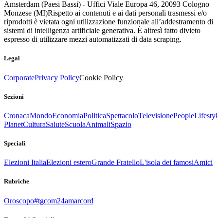
Amsterdam (Paesi Bassi) - Uffici Viale Europa 46, 20093 Cologno
Monzese (MI)
Rispetto ai contenuti e ai dati personali trasmessi e/o
riprodotti è vietata ogni utilizzazione funzionale all’addestramento di
sistemi di intelligenza artificiale generativa. È altresì fatto divieto
espresso di utilizzare mezzi automatizzati di data scraping.
Legal
Corporate
Privacy Policy
Cookie Policy
Sezioni
Cronaca
Mondo
Economia
Politica
Spettacolo
Televisione
People
Lifestyl
Planet
Cultura
Salute
Scuola
Animali
Spazio
Speciali
Elezioni Italia
Elezioni estero
Grande Fratello
L'isola dei famosi
Amici
Rubriche
Oroscopo
#tgcom24amarcord