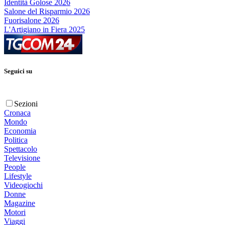
Identità Golose 2026
Salone del Risparmio 2026
Fuorisalone 2026
L'Artigiano in Fiera 2025
Seguici su
Sezioni
Cronaca
Mondo
Economia
Politica
Spettacolo
Televisione
People
Lifestyle
Videogiochi
Donne
Magazine
Motori
Viaggi