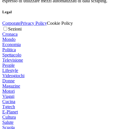
espresso di utilizzare mezzi automatizzati di data scraping.
Legal
Corporate
Privacy Policy
Cookie Policy
Sezioni
Cronaca
Mondo
Economia
Politica
Spettacolo
Televisione
People
Lifestyle
Videogiochi
Donne
Magazine
Motori
Viaggi
Cucina
Tgtech
E-Planet
Cultura
Salute
Scuola