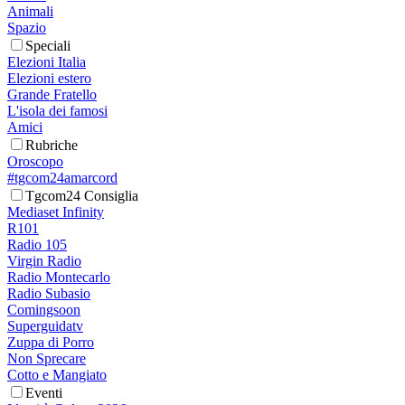
Animali
Spazio
Speciali
Elezioni Italia
Elezioni estero
Grande Fratello
L'isola dei famosi
Amici
Rubriche
Oroscopo
#tgcom24amarcord
Tgcom24 Consiglia
Mediaset Infinity
R101
Radio 105
Virgin Radio
Radio Montecarlo
Radio Subasio
Comingsoon
Superguidatv
Zuppa di Porro
Non Sprecare
Cotto e Mangiato
Eventi