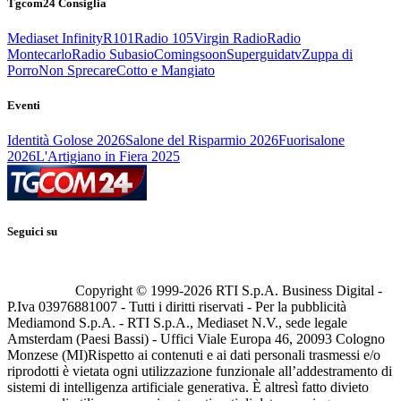
Tgcom24 Consiglia
Mediaset Infinity
R101
Radio 105
Virgin Radio
Radio
Montecarlo
Radio Subasio
Comingsoon
Superguidatv
Zuppa di
Porro
Non Sprecare
Cotto e Mangiato
Eventi
Identità Golose 2026
Salone del Risparmio 2026
Fuorisalone
2026
L'Artigiano in Fiera 2025
Seguici su
Copyright © 1999-
2026
RTI S.p.A. Business Digital -
P.Iva 03976881007 - Tutti i diritti riservati - Per la pubblicità
Mediamond S.p.A. - RTI S.p.A., Mediaset N.V., sede legale
Amsterdam (Paesi Bassi) - Uffici Viale Europa 46, 20093 Cologno
Monzese (MI)
Rispetto ai contenuti e ai dati personali trasmessi e/o
riprodotti è vietata ogni utilizzazione funzionale all’addestramento di
sistemi di intelligenza artificiale generativa. È altresì fatto divieto