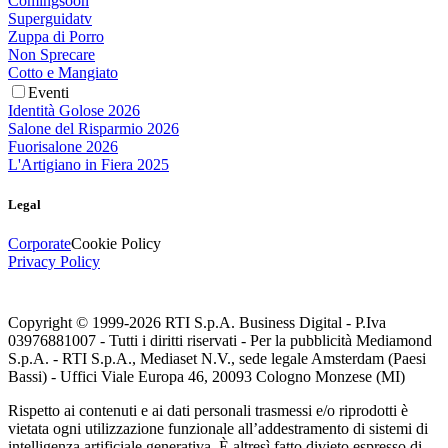
Comingsoon
Superguidatv
Zuppa di Porro
Non Sprecare
Cotto e Mangiato
Eventi
Identità Golose 2026
Salone del Risparmio 2026
Fuorisalone 2026
L'Artigiano in Fiera 2025
Legal
Corporate
Cookie Policy
Privacy Policy
Copyright © 1999-
2026
RTI S.p.A. Business Digital - P.Iva
03976881007 - Tutti i diritti riservati - Per la pubblicità Mediamond
S.p.A. - RTI S.p.A., Mediaset N.V., sede legale Amsterdam (Paesi
Bassi) - Uffici Viale Europa 46, 20093 Cologno Monzese (MI)
Rispetto ai contenuti e ai dati personali trasmessi e/o riprodotti è
vietata ogni utilizzazione funzionale all’addestramento di sistemi di
intelligenza artificiale generativa. È altresì fatto divieto espresso di