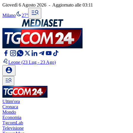
Giovedì 6 Agosto 2026
-
Aggiornato alle
03:11
Milano
27°
Leone
(23 Lug - 23 Ago)
Ultim'ora
Cronaca
Mondo
Economia
TgcomLab
Televisione