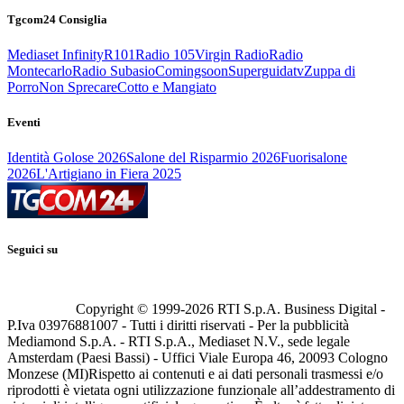
Tgcom24 Consiglia
Mediaset Infinity
R101
Radio 105
Virgin Radio
Radio
Montecarlo
Radio Subasio
Comingsoon
Superguidatv
Zuppa di
Porro
Non Sprecare
Cotto e Mangiato
Eventi
Identità Golose 2026
Salone del Risparmio 2026
Fuorisalone
2026
L'Artigiano in Fiera 2025
Seguici su
Copyright © 1999-
2026
RTI S.p.A. Business Digital -
P.Iva 03976881007 - Tutti i diritti riservati - Per la pubblicità
Mediamond S.p.A. - RTI S.p.A., Mediaset N.V., sede legale
Amsterdam (Paesi Bassi) - Uffici Viale Europa 46, 20093 Cologno
Monzese (MI)
Rispetto ai contenuti e ai dati personali trasmessi e/o
riprodotti è vietata ogni utilizzazione funzionale all’addestramento di