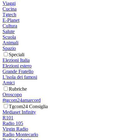
Viaggi
Cucina
Tgtech
E-Planet
Cultura
Salute
Scuola
Animali
Spazio
Speciali
Elezioni Italia
Elezioni estero
Grande Fratello
L'isola dei famosi
Amici
Rubriche
Oroscopo
#tgcom24amarcord
Tgcom24 Consiglia
Mediaset Infinity
R101
Radio 105
Virgin Radio
Radio Montecarlo