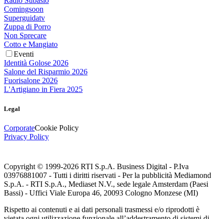
Radio Subasio
Comingsoon
Superguidatv
Zuppa di Porro
Non Sprecare
Cotto e Mangiato
Eventi
Identità Golose 2026
Salone del Risparmio 2026
Fuorisalone 2026
L'Artigiano in Fiera 2025
Legal
Corporate
Cookie Policy
Privacy Policy
Copyright © 1999-
2026
RTI S.p.A. Business Digital - P.Iva
03976881007 - Tutti i diritti riservati - Per la pubblicità Mediamond
S.p.A. - RTI S.p.A., Mediaset N.V., sede legale Amsterdam (Paesi
Bassi) - Uffici Viale Europa 46, 20093 Cologno Monzese (MI)
Rispetto ai contenuti e ai dati personali trasmessi e/o riprodotti è
vietata ogni utilizzazione funzionale all’addestramento di sistemi di