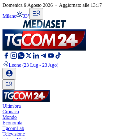
Domenica 9 Agosto 2026
-
Aggiornato alle
13:17
Milano
33°
Leone
(23 Lug - 23 Ago)
Ultim'ora
Cronaca
Mondo
Economia
TgcomLab
Televisione