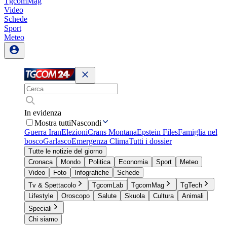
TgcomMag
Video
Schede
Sport
Meteo
In evidenza
Mostra tutti
Nascondi
Guerra Iran
Elezioni
Crans Montana
Epstein Files
Famiglia nel
bosco
Garlasco
Emergenza Clima
Tutti i dossier
Tutte le notizie del giorno
Cronaca
Mondo
Politica
Economia
Sport
Meteo
Video
Foto
Infografiche
Schede
Tv & Spettacolo
TgcomLab
TgcomMag
TgTech
Lifestyle
Oroscopo
Salute
Skuola
Cultura
Animali
Speciali
Chi siamo