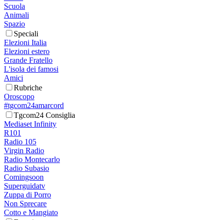
Scuola
Animali
Spazio
Speciali
Elezioni Italia
Elezioni estero
Grande Fratello
L'isola dei famosi
Amici
Rubriche
Oroscopo
#tgcom24amarcord
Tgcom24 Consiglia
Mediaset Infinity
R101
Radio 105
Virgin Radio
Radio Montecarlo
Radio Subasio
Comingsoon
Superguidatv
Zuppa di Porro
Non Sprecare
Cotto e Mangiato