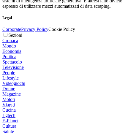
sistemi di intelligenza artificiale generativa. È altresì fatto divieto
espresso di utilizzare mezzi automatizzati di data scraping.
Legal
Corporate
Privacy Policy
Cookie Policy
Sezioni
Cronaca
Mondo
Economia
Politica
Spettacolo
Televisione
People
Lifestyle
Videogiochi
Donne
Magazine
Motori
Viaggi
Cucina
Tgtech
E-Planet
Cultura
Salute