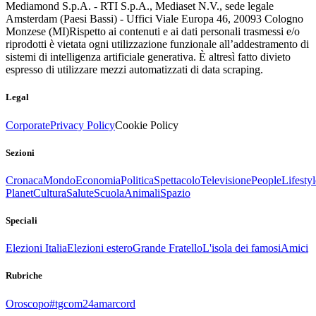
Mediamond S.p.A. - RTI S.p.A., Mediaset N.V., sede legale
Amsterdam (Paesi Bassi) - Uffici Viale Europa 46, 20093 Cologno
Monzese (MI)
Rispetto ai contenuti e ai dati personali trasmessi e/o
riprodotti è vietata ogni utilizzazione funzionale all’addestramento di
sistemi di intelligenza artificiale generativa. È altresì fatto divieto
espresso di utilizzare mezzi automatizzati di data scraping.
Legal
Corporate
Privacy Policy
Cookie Policy
Sezioni
Cronaca
Mondo
Economia
Politica
Spettacolo
Televisione
People
Lifestyl
Planet
Cultura
Salute
Scuola
Animali
Spazio
Speciali
Elezioni Italia
Elezioni estero
Grande Fratello
L'isola dei famosi
Amici
Rubriche
Oroscopo
#tgcom24amarcord