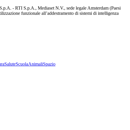
d S.p.A. - RTI S.p.A., Mediaset N.V., sede legale Amsterdam (Paesi
utilizzazione funzionale all’addestramento di sistemi di intelligenza
ura
Salute
Scuola
Animali
Spazio