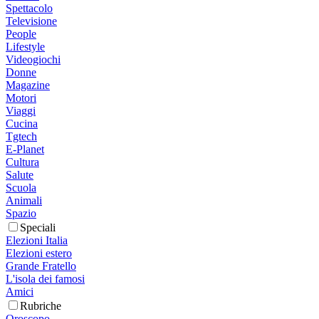
Spettacolo
Televisione
People
Lifestyle
Videogiochi
Donne
Magazine
Motori
Viaggi
Cucina
Tgtech
E-Planet
Cultura
Salute
Scuola
Animali
Spazio
Speciali
Elezioni Italia
Elezioni estero
Grande Fratello
L'isola dei famosi
Amici
Rubriche
Oroscopo