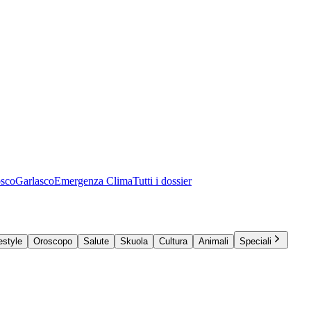
osco
Garlasco
Emergenza Clima
Tutti i dossier
estyle
Oroscopo
Salute
Skuola
Cultura
Animali
Speciali