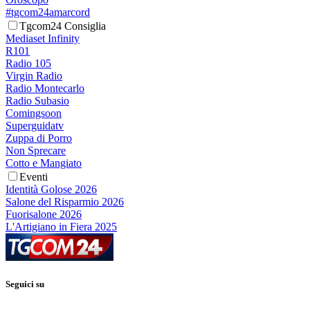
#tgcom24amarcord
Tgcom24 Consiglia
Mediaset Infinity
R101
Radio 105
Virgin Radio
Radio Montecarlo
Radio Subasio
Comingsoon
Superguidatv
Zuppa di Porro
Non Sprecare
Cotto e Mangiato
Eventi
Identità Golose 2026
Salone del Risparmio 2026
Fuorisalone 2026
L'Artigiano in Fiera 2025
Seguici su