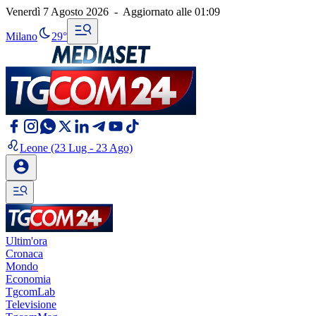
Venerdì 7 Agosto 2026
-
Aggiornato alle
01:09
Milano
29°
Leone
(23 Lug - 23 Ago)
Ultim'ora
Cronaca
Mondo
Economia
TgcomLab
Televisione