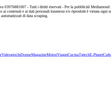
va 03976881007 - Tutti i diritti riservati - Per la pubblicità Mediamon
o ai contenuti e ai dati personali trasmessi e/o riprodotti è vietata ogni 
zi automatizzati di data scraping.
e
Videogiochi
Donne
Magazine
Motori
Viaggi
Cucina
Tgtech
E-Planet
Cult