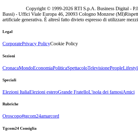
Copyright © 1999-
2026
RTI S.p.A. Business Digital - P.I
Bassi) - Uffici Viale Europa 46, 20093 Cologno Monzese (MI)
Rispett
artificiale generativa. È altresì fatto divieto espresso di utilizzare mez
Legal
Corporate
Privacy Policy
Cookie Policy
Sezioni
Cronaca
Mondo
Economia
Politica
Spettacolo
Televisione
People
Lifestyl
Speciali
Elezioni Italia
Elezioni estero
Grande Fratello
L'isola dei famosi
Amici
Rubriche
Oroscopo
#tgcom24amarcord
Tgcom24 Consiglia