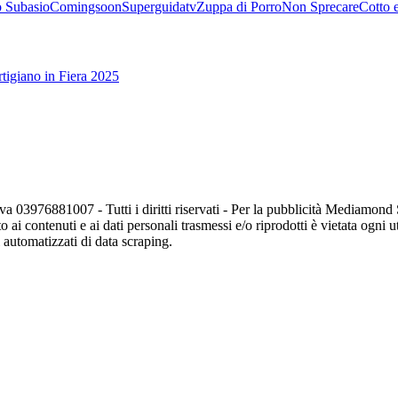
 Subasio
Comingsoon
Superguidatv
Zuppa di Porro
Non Sprecare
Cotto 
tigiano in Fiera 2025
va 03976881007 - Tutti i diritti riservati - Per la pubblicità Mediamon
o ai contenuti e ai dati personali trasmessi e/o riprodotti è vietata ogni 
zi automatizzati di data scraping.