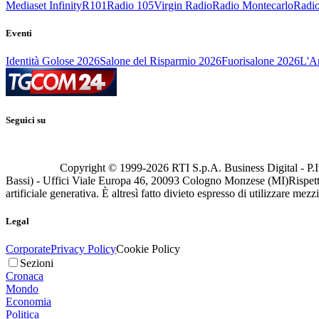
Mediaset Infinity
R101
Radio 105
Virgin Radio
Radio Montecarlo
Radio
Eventi
Identità Golose 2026
Salone del Risparmio 2026
Fuorisalone 2026
L'Ar
Seguici su
Copyright © 1999-
2026
RTI S.p.A. Business Digital - P.I
Bassi) - Uffici Viale Europa 46, 20093 Cologno Monzese (MI)
Rispett
artificiale generativa. È altresì fatto divieto espresso di utilizzare mez
Legal
Corporate
Privacy Policy
Cookie Policy
Sezioni
Cronaca
Mondo
Economia
Politica