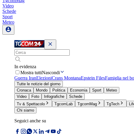
TgcomMag
Video
Schede
Sport
Meteo
In evidenza
Mostra tutti
Nascondi
Guerra Iran
Elezioni
Crans Montana
Epstein Files
Famiglia nel b
Tutte le notizie del giorno
Cronaca
Mondo
Politica
Economia
Sport
Meteo
Video
Foto
Infografiche
Schede
Tv & Spettacolo
TgcomLab
TgcomMag
TgTech
Lif
Chi siamo
Seguici anche su