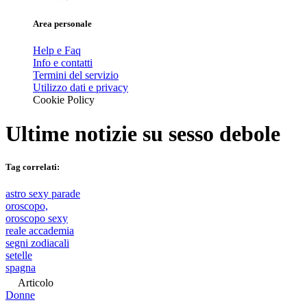
Area personale
Help e Faq
Info e contatti
Termini del servizio
Utilizzo dati e privacy
Cookie Policy
Ultime notizie su
sesso debole
Tag correlati:
astro sexy parade
oroscopo,
oroscopo sexy
reale accademia
segni zodiacali
setelle
spagna
Articolo
Donne