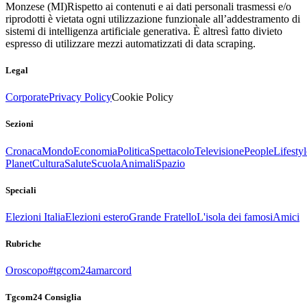
Monzese (MI)
Rispetto ai contenuti e ai dati personali trasmessi e/o
riprodotti è vietata ogni utilizzazione funzionale all’addestramento di
sistemi di intelligenza artificiale generativa. È altresì fatto divieto
espresso di utilizzare mezzi automatizzati di data scraping.
Legal
Corporate
Privacy Policy
Cookie Policy
Sezioni
Cronaca
Mondo
Economia
Politica
Spettacolo
Televisione
People
Lifestyl
Planet
Cultura
Salute
Scuola
Animali
Spazio
Speciali
Elezioni Italia
Elezioni estero
Grande Fratello
L'isola dei famosi
Amici
Rubriche
Oroscopo
#tgcom24amarcord
Tgcom24 Consiglia