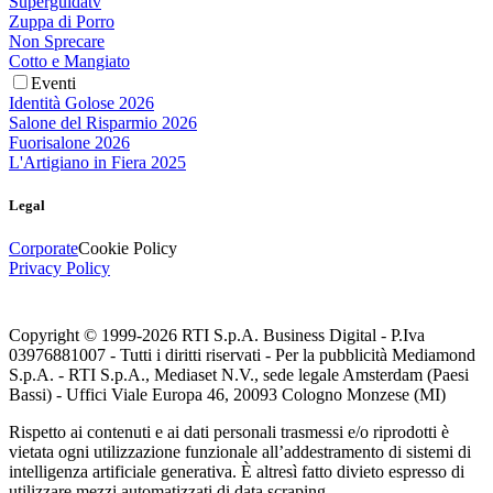
Superguidatv
Zuppa di Porro
Non Sprecare
Cotto e Mangiato
Eventi
Identità Golose 2026
Salone del Risparmio 2026
Fuorisalone 2026
L'Artigiano in Fiera 2025
Legal
Corporate
Cookie Policy
Privacy Policy
Copyright © 1999-
2026
RTI S.p.A. Business Digital - P.Iva
03976881007 - Tutti i diritti riservati - Per la pubblicità Mediamond
S.p.A. - RTI S.p.A., Mediaset N.V., sede legale Amsterdam (Paesi
Bassi) - Uffici Viale Europa 46, 20093 Cologno Monzese (MI)
Rispetto ai contenuti e ai dati personali trasmessi e/o riprodotti è
vietata ogni utilizzazione funzionale all’addestramento di sistemi di
intelligenza artificiale generativa. È altresì fatto divieto espresso di
utilizzare mezzi automatizzati di data scraping.