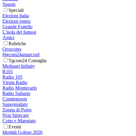
Spazio
Speciali
Elezioni Italia
Elezioni estero
Grande Fratello
L'isola dei famosi
Amici
Rubriche
Oroscopo
#tgcom24amarcord
Tgcom24 Consiglia
Mediaset Infinity
R101
Radio 105
Virgin Radio
Radio Montecarlo
Radio Subasio
Comingsoon
Superguidatv
Zuppa di Porro
Non Sprecare
Cotto e Mangiato
Eventi
Identità Golose 2026