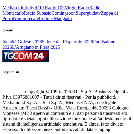
Mediaset Infinity
R101
Radio 105
Virgin Radio
Radio
Montecarlo
Radio Subasio
Comingsoon
Superguidatv
Zuppa di
Porro
Non Sprecare
Cotto e Mangiato
Eventi
Identità Golose 2026
Salone del Risparmio 2026
Fuorisalone
2026
L'Artigiano in Fiera 2025
Seguici su
Copyright © 1999-
2026
RTI S.p.A. Business Digital -
P.Iva 03976881007 - Tutti i diritti riservati - Per la pubblicità
Mediamond S.p.A. - RTI S.p.A., Mediaset N.V., sede legale
Amsterdam (Paesi Bassi) - Uffici Viale Europa 46, 20093 Cologno
Monzese (MI)
Rispetto ai contenuti e ai dati personali trasmessi e/o
riprodotti è vietata ogni utilizzazione funzionale all’addestramento di
sistemi di intelligenza artificiale generativa. È altresì fatto divieto
espresso di utilizzare mezzi automatizzati di data scraping.