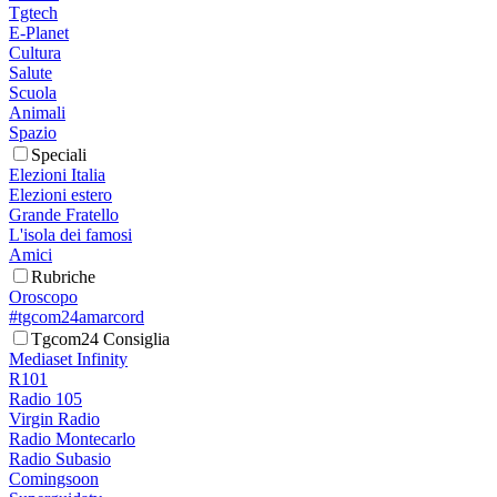
Tgtech
E-Planet
Cultura
Salute
Scuola
Animali
Spazio
Speciali
Elezioni Italia
Elezioni estero
Grande Fratello
L'isola dei famosi
Amici
Rubriche
Oroscopo
#tgcom24amarcord
Tgcom24 Consiglia
Mediaset Infinity
R101
Radio 105
Virgin Radio
Radio Montecarlo
Radio Subasio
Comingsoon