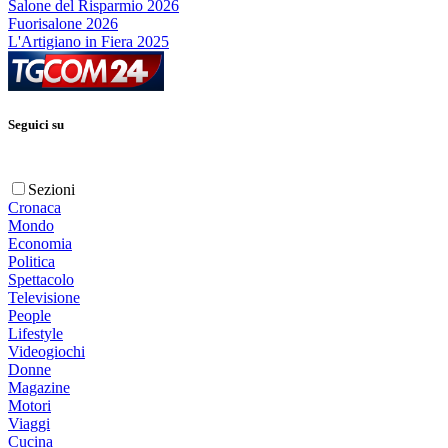
Salone del Risparmio 2026
Fuorisalone 2026
L'Artigiano in Fiera 2025
Seguici su
Sezioni
Cronaca
Mondo
Economia
Politica
Spettacolo
Televisione
People
Lifestyle
Videogiochi
Donne
Magazine
Motori
Viaggi
Cucina