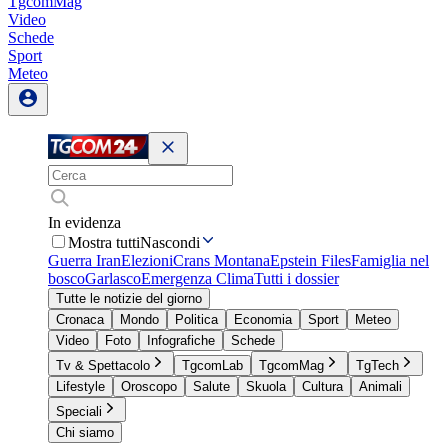
TgcomMag
Video
Schede
Sport
Meteo
In evidenza
Mostra tutti
Nascondi
Guerra Iran
Elezioni
Crans Montana
Epstein Files
Famiglia nel
bosco
Garlasco
Emergenza Clima
Tutti i dossier
Tutte le notizie del giorno
Cronaca
Mondo
Politica
Economia
Sport
Meteo
Video
Foto
Infografiche
Schede
Tv & Spettacolo
TgcomLab
TgcomMag
TgTech
Lifestyle
Oroscopo
Salute
Skuola
Cultura
Animali
Speciali
Chi siamo