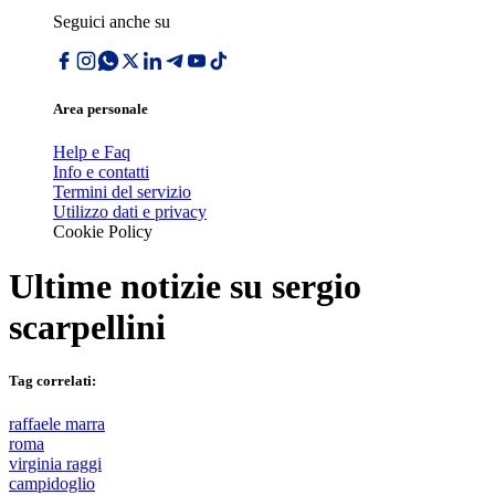
Seguici anche su
Area personale
Help e Faq
Info e contatti
Termini del servizio
Utilizzo dati e privacy
Cookie Policy
Ultime notizie su
sergio
scarpellini
Tag correlati:
raffaele marra
roma
virginia raggi
campidoglio