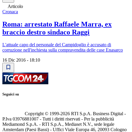
Articolo
Cronaca
Roma: arrestato Raffaele Marra, ex
braccio destro sindaco Raggi
L'attuale capo del personale del Campidoglio è accusato di
corruzione nell'inchiesta sulla compravendita delle case Enasarco
16 Dic 2016 - 18:10
Seguici su
Copyright © 1999-
2026
RTI S.p.A. Business Digital -
P.Iva 03976881007 - Tutti i diritti riservati - Per la pubblicità
Mediamond S.p.A. - RTI S.p.A., Mediaset N.V., sede legale
Amsterdam (Paesi Bassi) - Uffici Viale Europa 46, 20093 Cologno