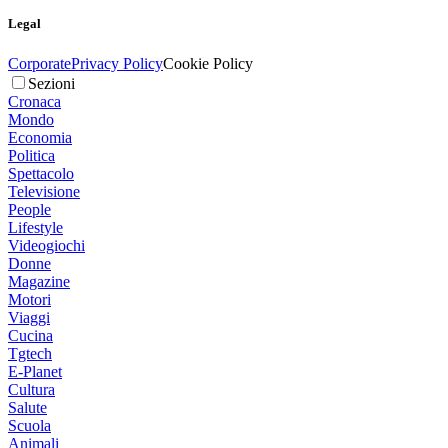
Legal
Corporate
Privacy Policy
Cookie Policy
Sezioni
Cronaca
Mondo
Economia
Politica
Spettacolo
Televisione
People
Lifestyle
Videogiochi
Donne
Magazine
Motori
Viaggi
Cucina
Tgtech
E-Planet
Cultura
Salute
Scuola
Animali