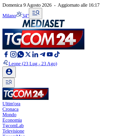
Domenica 9 Agosto 2026
-
Aggiornato alle
16:17
Milano
34°
Leone
(23 Lug - 23 Ago)
Ultim'ora
Cronaca
Mondo
Economia
TgcomLab
Televisione