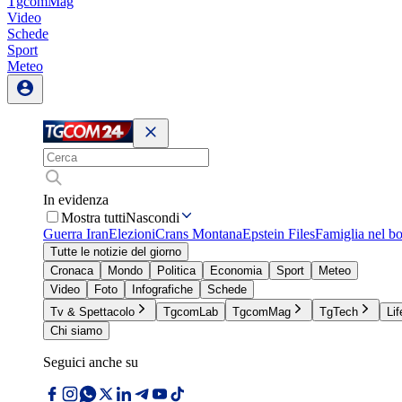
TgcomMag
Video
Schede
Sport
Meteo
In evidenza
Mostra tutti
Nascondi
Guerra Iran
Elezioni
Crans Montana
Epstein Files
Famiglia nel b
Tutte le notizie del giorno
Cronaca
Mondo
Politica
Economia
Sport
Meteo
Video
Foto
Infografiche
Schede
Tv & Spettacolo
TgcomLab
TgcomMag
TgTech
Lif
Chi siamo
Seguici anche su