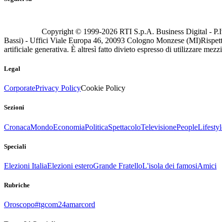
Copyright © 1999-
2026
RTI S.p.A. Business Digital - P.I
Bassi) - Uffici Viale Europa 46, 20093 Cologno Monzese (MI)
Rispett
artificiale generativa. È altresì fatto divieto espresso di utilizzare mez
Legal
Corporate
Privacy Policy
Cookie Policy
Sezioni
Cronaca
Mondo
Economia
Politica
Spettacolo
Televisione
People
Lifestyl
Speciali
Elezioni Italia
Elezioni estero
Grande Fratello
L'isola dei famosi
Amici
Rubriche
Oroscopo
#tgcom24amarcord