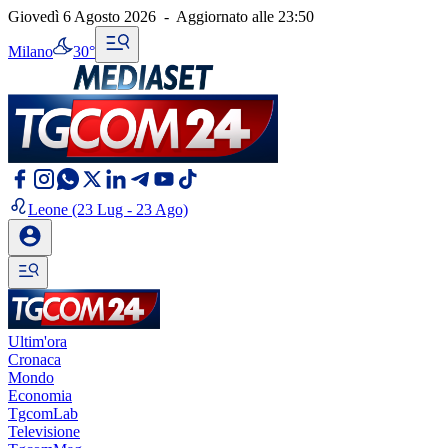
Giovedì 6 Agosto 2026
-
Aggiornato alle
23:50
Milano
30°
Leone
(23 Lug - 23 Ago)
Ultim'ora
Cronaca
Mondo
Economia
TgcomLab
Televisione