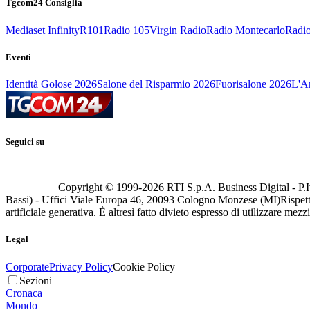
Tgcom24 Consiglia
Mediaset Infinity
R101
Radio 105
Virgin Radio
Radio Montecarlo
Radio
Eventi
Identità Golose 2026
Salone del Risparmio 2026
Fuorisalone 2026
L'Ar
Seguici su
Copyright © 1999-
2026
RTI S.p.A. Business Digital - P.I
Bassi) - Uffici Viale Europa 46, 20093 Cologno Monzese (MI)
Rispett
artificiale generativa. È altresì fatto divieto espresso di utilizzare mez
Legal
Corporate
Privacy Policy
Cookie Policy
Sezioni
Cronaca
Mondo