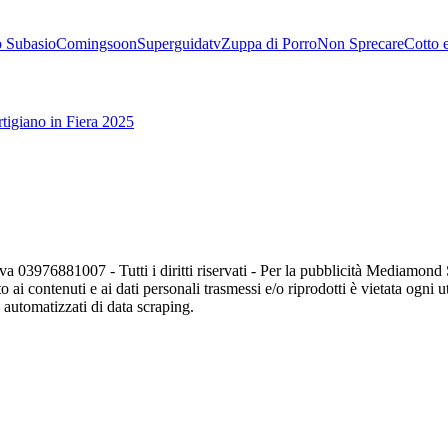
 Subasio
Comingsoon
Superguidatv
Zuppa di Porro
Non Sprecare
Cotto 
tigiano in Fiera 2025
va 03976881007 - Tutti i diritti riservati - Per la pubblicità Mediamon
o ai contenuti e ai dati personali trasmessi e/o riprodotti è vietata ogni 
zi automatizzati di data scraping.