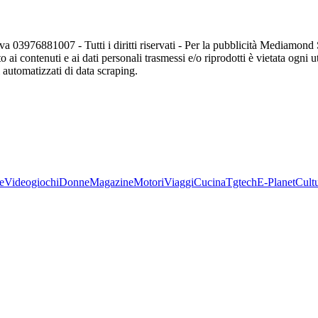
va 03976881007 - Tutti i diritti riservati - Per la pubblicità Mediamon
o ai contenuti e ai dati personali trasmessi e/o riprodotti è vietata ogni 
zi automatizzati di data scraping.
e
Videogiochi
Donne
Magazine
Motori
Viaggi
Cucina
Tgtech
E-Planet
Cult