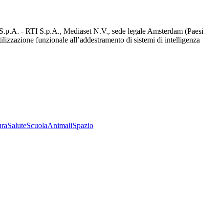
d S.p.A. - RTI S.p.A., Mediaset N.V., sede legale Amsterdam (Paesi
utilizzazione funzionale all’addestramento di sistemi di intelligenza
ura
Salute
Scuola
Animali
Spazio