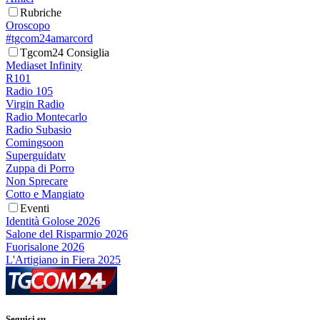
Rubriche
Oroscopo
#tgcom24amarcord
Tgcom24 Consiglia
Mediaset Infinity
R101
Radio 105
Virgin Radio
Radio Montecarlo
Radio Subasio
Comingsoon
Superguidatv
Zuppa di Porro
Non Sprecare
Cotto e Mangiato
Eventi
Identità Golose 2026
Salone del Risparmio 2026
Fuorisalone 2026
L'Artigiano in Fiera 2025
Seguici su