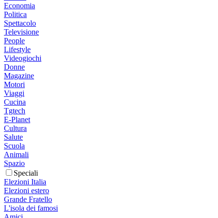
Economia
Politica
Spettacolo
Televisione
People
Lifestyle
Videogiochi
Donne
Magazine
Motori
Viaggi
Cucina
Tgtech
E-Planet
Cultura
Salute
Scuola
Animali
Spazio
Speciali
Elezioni Italia
Elezioni estero
Grande Fratello
L'isola dei famosi
Amici