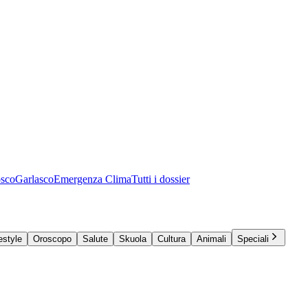
osco
Garlasco
Emergenza Clima
Tutti i dossier
estyle
Oroscopo
Salute
Skuola
Cultura
Animali
Speciali