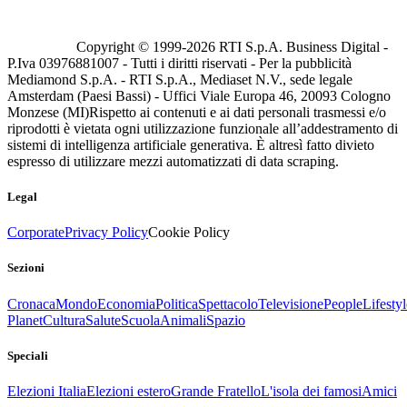
Copyright © 1999-
2026
RTI S.p.A. Business Digital -
P.Iva 03976881007 - Tutti i diritti riservati - Per la pubblicità
Mediamond S.p.A. - RTI S.p.A., Mediaset N.V., sede legale
Amsterdam (Paesi Bassi) - Uffici Viale Europa 46, 20093 Cologno
Monzese (MI)
Rispetto ai contenuti e ai dati personali trasmessi e/o
riprodotti è vietata ogni utilizzazione funzionale all’addestramento di
sistemi di intelligenza artificiale generativa. È altresì fatto divieto
espresso di utilizzare mezzi automatizzati di data scraping.
Legal
Corporate
Privacy Policy
Cookie Policy
Sezioni
Cronaca
Mondo
Economia
Politica
Spettacolo
Televisione
People
Lifestyl
Planet
Cultura
Salute
Scuola
Animali
Spazio
Speciali
Elezioni Italia
Elezioni estero
Grande Fratello
L'isola dei famosi
Amici