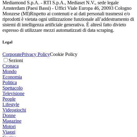
Mediamond S.p.A. - RTI S.p.A., Mediaset N.V., sede legale
Amsterdam (Paesi Bassi) - Uffici Viale Europa 46, 20093 Cologno
Monzese (MI)
Rispetto ai contenuti e ai dati personali trasmessi e/o
riprodotti è vietata ogni utilizzazione funzionale all’addestramento di
sistemi di intelligenza artificiale generativa. È altresì fatto divieto
espresso di utilizzare mezzi automatizzati di data scraping.
Legal
Corporate
Privacy Policy
Cookie Policy
Sezioni
Cronaca
Mondo
Economia
Politica
Spettacolo
Televisione
People
Lifestyle
Videogiochi
Donne
Magazine
Motori
Viaggi