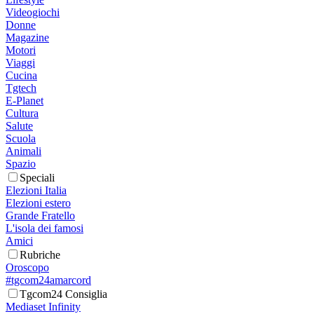
Videogiochi
Donne
Magazine
Motori
Viaggi
Cucina
Tgtech
E-Planet
Cultura
Salute
Scuola
Animali
Spazio
Speciali
Elezioni Italia
Elezioni estero
Grande Fratello
L'isola dei famosi
Amici
Rubriche
Oroscopo
#tgcom24amarcord
Tgcom24 Consiglia
Mediaset Infinity