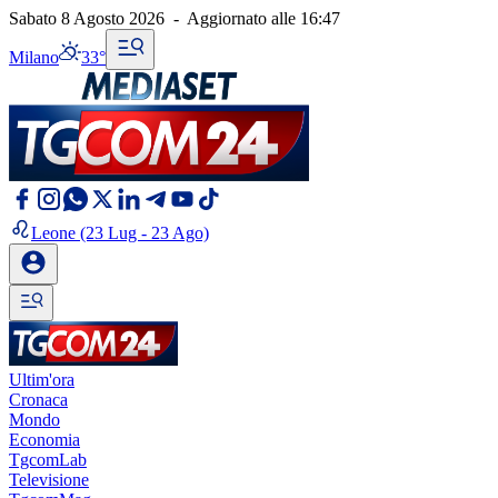
Sabato 8 Agosto 2026
-
Aggiornato alle
16:47
Milano
33°
Leone
(23 Lug - 23 Ago)
Ultim'ora
Cronaca
Mondo
Economia
TgcomLab
Televisione