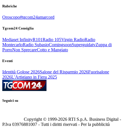
Rubriche
Oroscopo
#tgcom24amarcord
Tgcom24 Consiglia
Mediaset Infinity
R101
Radio 105
Virgin Radio
Radio
Montecarlo
Radio Subasio
Comingsoon
Superguidatv
Zuppa di
Porro
Non Sprecare
Cotto e Mangiato
Eventi
Identità Golose 2026
Salone del Risparmio 2026
Fuorisalone
2026
L'Artigiano in Fiera 2025
Seguici su
Copyright © 1999-
2026
RTI S.p.A. Business Digital -
P.Iva 03976881007 - Tutti i diritti riservati - Per la pubblicità