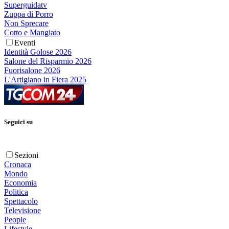
Superguidatv
Zuppa di Porro
Non Sprecare
Cotto e Mangiato
Eventi
Identità Golose 2026
Salone del Risparmio 2026
Fuorisalone 2026
L'Artigiano in Fiera 2025
Seguici su
Sezioni
Cronaca
Mondo
Economia
Politica
Spettacolo
Televisione
People
Lifestyle