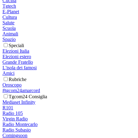
Cucina
Tgtech
E-Planet
Cultura
Salute
Scuola
Animali
Spazio
Speciali
Elezioni Italia
Elezioni estero
Grande Fratello
L'isola dei famosi
Amici
Rubriche
Oroscopo
#tgcom24amarcord
Tgcom24 Consiglia
Mediaset Infinity
R101
Radio 105
Virgin Radio
Radio Montecarlo
Radio Subasio
Comingsoon