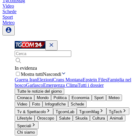
TgcomMag
Video
Schede
Sport
Meteo
In evidenza
Mostra tutti
Nascondi
Guerra Iran
Elezioni
Crans Montana
Epstein Files
Famiglia nel
bosco
Garlasco
Emergenza Clima
Tutti i dossier
Tutte le notizie del giorno
Cronaca
Mondo
Politica
Economia
Sport
Meteo
Video
Foto
Infografiche
Schede
Tv & Spettacolo
TgcomLab
TgcomMag
TgTech
Lifestyle
Oroscopo
Salute
Skuola
Cultura
Animali
Speciali
Chi siamo