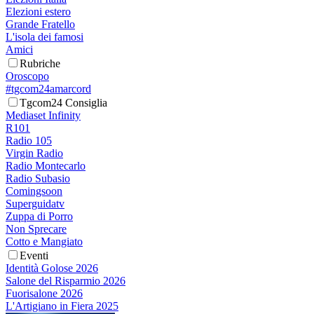
Elezioni estero
Grande Fratello
L'isola dei famosi
Amici
Rubriche
Oroscopo
#tgcom24amarcord
Tgcom24 Consiglia
Mediaset Infinity
R101
Radio 105
Virgin Radio
Radio Montecarlo
Radio Subasio
Comingsoon
Superguidatv
Zuppa di Porro
Non Sprecare
Cotto e Mangiato
Eventi
Identità Golose 2026
Salone del Risparmio 2026
Fuorisalone 2026
L'Artigiano in Fiera 2025