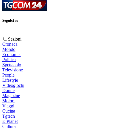
Seguici su
Sezioni
Cronaca
Mondo
Economia
Politica
Spettacolo
Televisione
People
Lifestyle
Videogiochi
Donne
Magazine
Motori
Viaggi
Cucina
Tgtech
E-Planet
Cultura