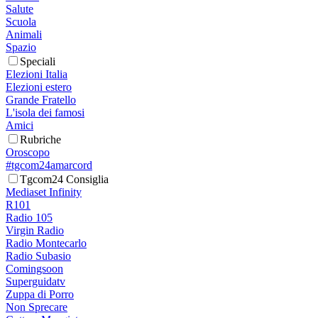
Salute
Scuola
Animali
Spazio
Speciali
Elezioni Italia
Elezioni estero
Grande Fratello
L'isola dei famosi
Amici
Rubriche
Oroscopo
#tgcom24amarcord
Tgcom24 Consiglia
Mediaset Infinity
R101
Radio 105
Virgin Radio
Radio Montecarlo
Radio Subasio
Comingsoon
Superguidatv
Zuppa di Porro
Non Sprecare