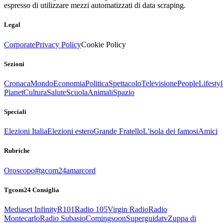
espresso di utilizzare mezzi automatizzati di data scraping.
Legal
Corporate
Privacy Policy
Cookie Policy
Sezioni
Cronaca
Mondo
Economia
Politica
Spettacolo
Televisione
People
Lifestyl
Planet
Cultura
Salute
Scuola
Animali
Spazio
Speciali
Elezioni Italia
Elezioni estero
Grande Fratello
L'isola dei famosi
Amici
Rubriche
Oroscopo
#tgcom24amarcord
Tgcom24 Consiglia
Mediaset Infinity
R101
Radio 105
Virgin Radio
Radio
Montecarlo
Radio Subasio
Comingsoon
Superguidatv
Zuppa di