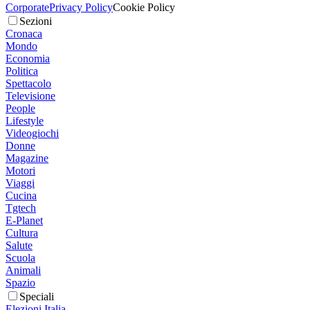
Corporate
Privacy Policy
Cookie Policy
Sezioni
Cronaca
Mondo
Economia
Politica
Spettacolo
Televisione
People
Lifestyle
Videogiochi
Donne
Magazine
Motori
Viaggi
Cucina
Tgtech
E-Planet
Cultura
Salute
Scuola
Animali
Spazio
Speciali
Elezioni Italia