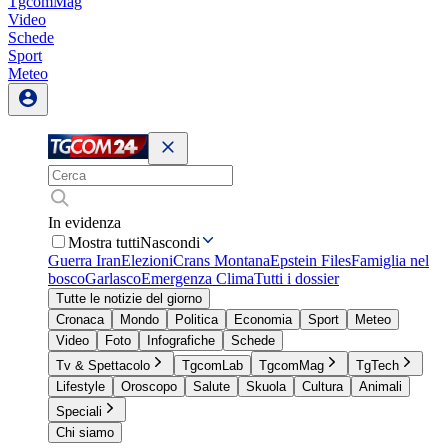
TgcomMag
Video
Schede
Sport
Meteo
In evidenza
Mostra tutti
Nascondi
Guerra Iran
Elezioni
Crans Montana
Epstein Files
Famiglia nel
bosco
Garlasco
Emergenza Clima
Tutti i dossier
Tutte le notizie del giorno
Cronaca
Mondo
Politica
Economia
Sport
Meteo
Video
Foto
Infografiche
Schede
Tv & Spettacolo
TgcomLab
TgcomMag
TgTech
Lifestyle
Oroscopo
Salute
Skuola
Cultura
Animali
Speciali
Chi siamo