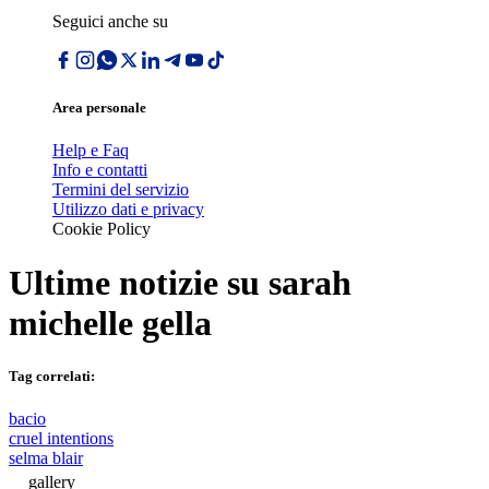
Seguici anche su
Area personale
Help e Faq
Info e contatti
Termini del servizio
Utilizzo dati e privacy
Cookie Policy
Ultime notizie su
sarah
michelle gella
Tag correlati:
bacio
cruel intentions
selma blair
gallery