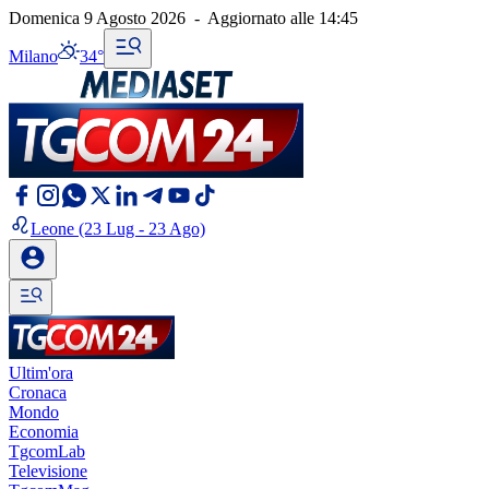
Domenica 9 Agosto 2026
-
Aggiornato alle
14:45
Milano
34°
Leone
(23 Lug - 23 Ago)
Ultim'ora
Cronaca
Mondo
Economia
TgcomLab
Televisione