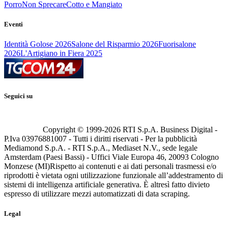
Porro
Non Sprecare
Cotto e Mangiato
Eventi
Identità Golose 2026
Salone del Risparmio 2026
Fuorisalone
2026
L'Artigiano in Fiera 2025
Seguici su
Copyright © 1999-
2026
RTI S.p.A. Business Digital -
P.Iva 03976881007 - Tutti i diritti riservati - Per la pubblicità
Mediamond S.p.A. - RTI S.p.A., Mediaset N.V., sede legale
Amsterdam (Paesi Bassi) - Uffici Viale Europa 46, 20093 Cologno
Monzese (MI)
Rispetto ai contenuti e ai dati personali trasmessi e/o
riprodotti è vietata ogni utilizzazione funzionale all’addestramento di
sistemi di intelligenza artificiale generativa. È altresì fatto divieto
espresso di utilizzare mezzi automatizzati di data scraping.
Legal