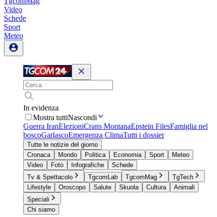
TgcomMag
Video
Schede
Sport
Meteo
In evidenza
Mostra tutti
Nascondi
Guerra Iran
Elezioni
Crans Montana
Epstein Files
Famiglia nel
bosco
Garlasco
Emergenza Clima
Tutti i dossier
Tutte le notizie del giorno
Cronaca
Mondo
Politica
Economia
Sport
Meteo
Video
Foto
Infografiche
Schede
Tv & Spettacolo
TgcomLab
TgcomMag
TgTech
Lifestyle
Oroscopo
Salute
Skuola
Cultura
Animali
Speciali
Chi siamo