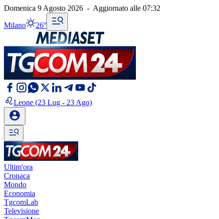
Domenica 9 Agosto 2026
-
Aggiornato alle
07:32
Milano
26°
Leone
(23 Lug - 23 Ago)
Ultim'ora
Cronaca
Mondo
Economia
TgcomLab
Televisione