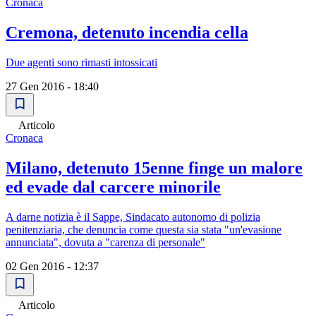
Cronaca
Cremona, detenuto incendia cella
Due agenti sono rimasti intossicati
27 Gen 2016 - 18:40
Articolo
Cronaca
Milano, detenuto 15enne finge un malore
ed evade dal carcere minorile
A darne notizia è il Sappe, Sindacato autonomo di polizia
penitenziaria, che denuncia come questa sia stata "un'evasione
annunciata", dovuta a "carenza di personale"
02 Gen 2016 - 12:37
Articolo