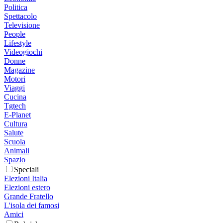
Politica
Spettacolo
Televisione
People
Lifestyle
Videogiochi
Donne
Magazine
Motori
Viaggi
Cucina
Tgtech
E-Planet
Cultura
Salute
Scuola
Animali
Spazio
Speciali
Elezioni Italia
Elezioni estero
Grande Fratello
L'isola dei famosi
Amici