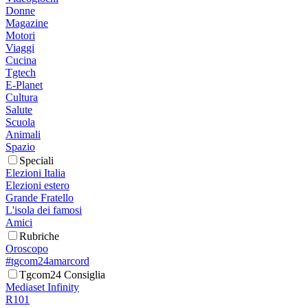
Donne
Magazine
Motori
Viaggi
Cucina
Tgtech
E-Planet
Cultura
Salute
Scuola
Animali
Spazio
Speciali
Elezioni Italia
Elezioni estero
Grande Fratello
L'isola dei famosi
Amici
Rubriche
Oroscopo
#tgcom24amarcord
Tgcom24 Consiglia
Mediaset Infinity
R101