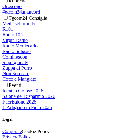
Rubriche
Oroscopo
#tgcom24amarcord
Tgcom24 Consiglia
Mediaset Infinity
R101
Radio 105
Virgin Radio
Radio Montecarlo
Radio Subasio
Comingsoon
Superguidatv
Zuppa di Porro
Non Sprecare
Cotto e Mangiato
Eventi
Identità Golose 2026
Salone del Risparmio 2026
Fuorisalone 2026
L'Artigiano in Fiera 2025
Legal
Corporate
Cookie Policy
Privacy Policy