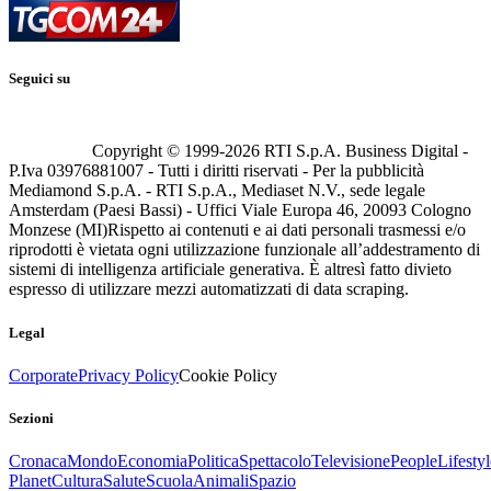
Seguici su
Copyright © 1999-
2026
RTI S.p.A. Business Digital -
P.Iva 03976881007 - Tutti i diritti riservati - Per la pubblicità
Mediamond S.p.A. - RTI S.p.A., Mediaset N.V., sede legale
Amsterdam (Paesi Bassi) - Uffici Viale Europa 46, 20093 Cologno
Monzese (MI)
Rispetto ai contenuti e ai dati personali trasmessi e/o
riprodotti è vietata ogni utilizzazione funzionale all’addestramento di
sistemi di intelligenza artificiale generativa. È altresì fatto divieto
espresso di utilizzare mezzi automatizzati di data scraping.
Legal
Corporate
Privacy Policy
Cookie Policy
Sezioni
Cronaca
Mondo
Economia
Politica
Spettacolo
Televisione
People
Lifestyl
Planet
Cultura
Salute
Scuola
Animali
Spazio