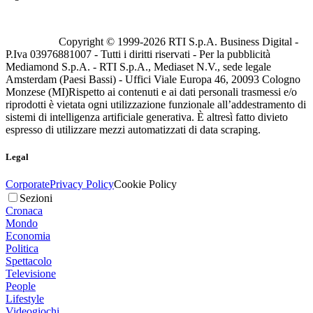
Copyright © 1999-
2026
RTI S.p.A. Business Digital -
P.Iva 03976881007 - Tutti i diritti riservati - Per la pubblicità
Mediamond S.p.A. - RTI S.p.A., Mediaset N.V., sede legale
Amsterdam (Paesi Bassi) - Uffici Viale Europa 46, 20093 Cologno
Monzese (MI)
Rispetto ai contenuti e ai dati personali trasmessi e/o
riprodotti è vietata ogni utilizzazione funzionale all’addestramento di
sistemi di intelligenza artificiale generativa. È altresì fatto divieto
espresso di utilizzare mezzi automatizzati di data scraping.
Legal
Corporate
Privacy Policy
Cookie Policy
Sezioni
Cronaca
Mondo
Economia
Politica
Spettacolo
Televisione
People
Lifestyle
Videogiochi