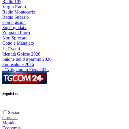
Radio 105
Virgin Radio
Radio Montecarlo
Radio Subasio
Comingsoon
Superguidatv
Zuppa di Porro
Non Sprecare
Cotto e Mangiato
Eventi
Identità Golose 2026
Salone del Risparmio 2026
Fuorisalone 2026
L'Artigiano in Fiera 2025
Seguici su
Sezioni
Cronaca
Mondo
Economia