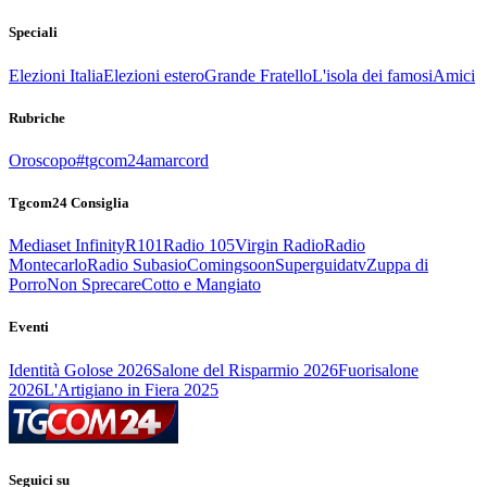
Speciali
Elezioni Italia
Elezioni estero
Grande Fratello
L'isola dei famosi
Amici
Rubriche
Oroscopo
#tgcom24amarcord
Tgcom24 Consiglia
Mediaset Infinity
R101
Radio 105
Virgin Radio
Radio
Montecarlo
Radio Subasio
Comingsoon
Superguidatv
Zuppa di
Porro
Non Sprecare
Cotto e Mangiato
Eventi
Identità Golose 2026
Salone del Risparmio 2026
Fuorisalone
2026
L'Artigiano in Fiera 2025
Seguici su