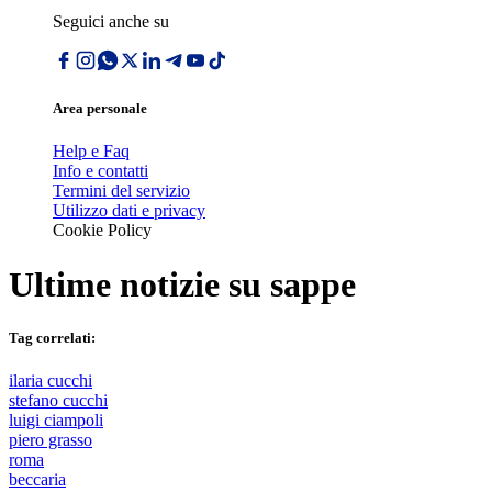
Seguici anche su
Area personale
Help e Faq
Info e contatti
Termini del servizio
Utilizzo dati e privacy
Cookie Policy
Ultime notizie su
sappe
Tag correlati:
ilaria cucchi
stefano cucchi
luigi ciampoli
piero grasso
roma
beccaria