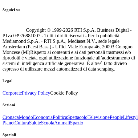
Seguici su
Copyright © 1999-
2026
RTI S.p.A. Business Digital -
P.Iva 03976881007 - Tutti i diritti riservati - Per la pubblicità
Mediamond S.p.A. - RTI S.p.A., Mediaset N.V., sede legale
Amsterdam (Paesi Bassi) - Uffici Viale Europa 46, 20093 Cologno
Monzese (MI)
Rispetto ai contenuti e ai dati personali trasmessi e/o
riprodotti è vietata ogni utilizzazione funzionale all’addestramento di
sistemi di intelligenza artificiale generativa. È altresì fatto divieto
espresso di utilizzare mezzi automatizzati di data scraping.
Legal
Corporate
Privacy Policy
Cookie Policy
Sezioni
Cronaca
Mondo
Economia
Politica
Spettacolo
Televisione
People
Lifestyl
Planet
Cultura
Salute
Scuola
Animali
Spazio
Speciali