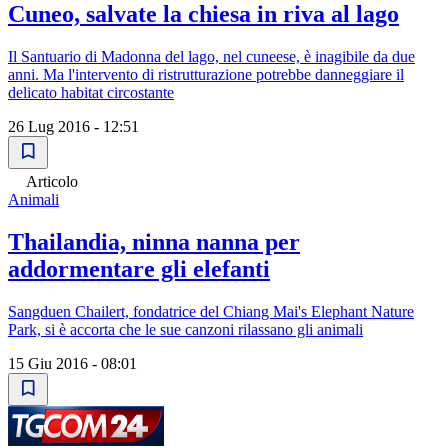
Cuneo, salvate la chiesa in riva al lago
Il Santuario di Madonna del lago, nel cuneese, è inagibile da due
anni. Ma l'intervento di ristrutturazione potrebbe danneggiare il
delicato habitat circostante
26 Lug 2016 - 12:51
Articolo
Animali
Thailandia, ninna nanna per
addormentare gli elefanti
Sangduen Chailert, fondatrice del Chiang Mai's Elephant Nature
Park, si è accorta che le sue canzoni rilassano gli animali
15 Giu 2016 - 08:01