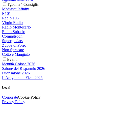
Tgcom24 Consiglia
Mediaset Infinity
R101
Radio 105
Virgin Radio
Radio Montecarlo
Radio Subasio
Comingsoon
Superguidatv
Zuppa di Porro
Non Sprecare
Cotto e Mangiato
Eventi
Identità Golose 2026
Salone del Risparmio 2026
Fuorisalone 2026
L'Artigiano in Fiera 2025
Legal
Corporate
Cookie Policy
Privacy Policy