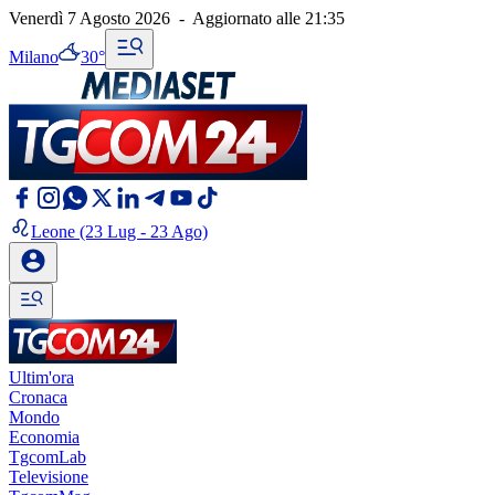
Venerdì 7 Agosto 2026
-
Aggiornato alle
21:35
Milano
30°
Leone
(23 Lug - 23 Ago)
Ultim'ora
Cronaca
Mondo
Economia
TgcomLab
Televisione