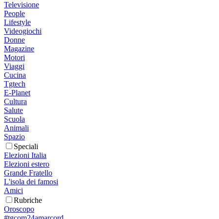
Televisione
People
Lifestyle
Videogiochi
Donne
Magazine
Motori
Viaggi
Cucina
Tgtech
E-Planet
Cultura
Salute
Scuola
Animali
Spazio
Speciali
Elezioni Italia
Elezioni estero
Grande Fratello
L'isola dei famosi
Amici
Rubriche
Oroscopo
#tgcom24amarcord