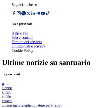
Seguici anche su
Area personale
Help e Faq
Info e contatti
Termini del servizio
Utilizzo dati e privacy
Cookie Policy
Ultime notizie su
santuario
Tag correlati:
gatti
aleppo
anfibi
cefalu
cetacei
chiang mai's elephant nature park (enp)