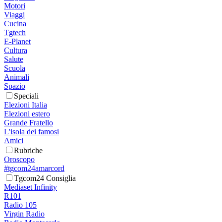
Motori
Viaggi
Cucina
Tgtech
E-Planet
Cultura
Salute
Scuola
Animali
Spazio
Speciali
Elezioni Italia
Elezioni estero
Grande Fratello
L'isola dei famosi
Amici
Rubriche
Oroscopo
#tgcom24amarcord
Tgcom24 Consiglia
Mediaset Infinity
R101
Radio 105
Virgin Radio