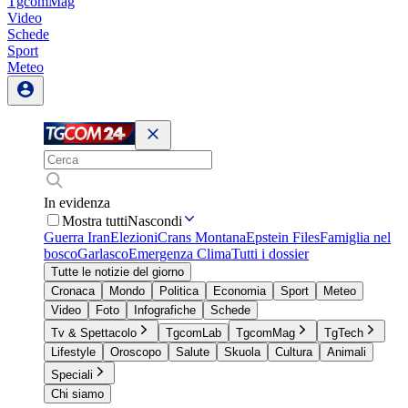
TgcomMag
Video
Schede
Sport
Meteo
In evidenza
Mostra tutti
Nascondi
Guerra Iran
Elezioni
Crans Montana
Epstein Files
Famiglia nel
bosco
Garlasco
Emergenza Clima
Tutti i dossier
Tutte le notizie del giorno
Cronaca
Mondo
Politica
Economia
Sport
Meteo
Video
Foto
Infografiche
Schede
Tv & Spettacolo
TgcomLab
TgcomMag
TgTech
Lifestyle
Oroscopo
Salute
Skuola
Cultura
Animali
Speciali
Chi siamo