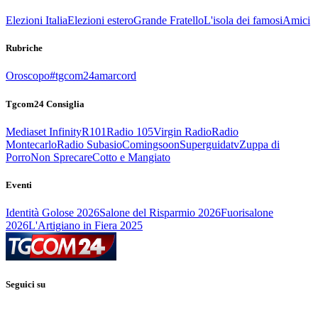
Elezioni Italia
Elezioni estero
Grande Fratello
L'isola dei famosi
Amici
Rubriche
Oroscopo
#tgcom24amarcord
Tgcom24 Consiglia
Mediaset Infinity
R101
Radio 105
Virgin Radio
Radio
Montecarlo
Radio Subasio
Comingsoon
Superguidatv
Zuppa di
Porro
Non Sprecare
Cotto e Mangiato
Eventi
Identità Golose 2026
Salone del Risparmio 2026
Fuorisalone
2026
L'Artigiano in Fiera 2025
Seguici su