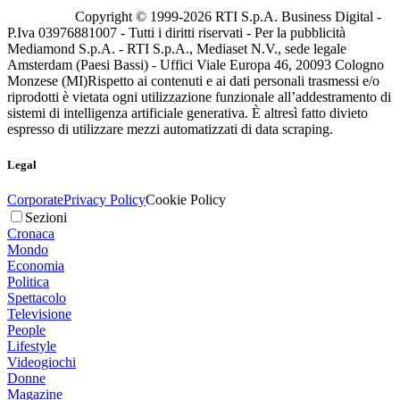
Copyright © 1999-
2026
RTI S.p.A. Business Digital -
P.Iva 03976881007 - Tutti i diritti riservati - Per la pubblicità
Mediamond S.p.A. - RTI S.p.A., Mediaset N.V., sede legale
Amsterdam (Paesi Bassi) - Uffici Viale Europa 46, 20093 Cologno
Monzese (MI)
Rispetto ai contenuti e ai dati personali trasmessi e/o
riprodotti è vietata ogni utilizzazione funzionale all’addestramento di
sistemi di intelligenza artificiale generativa. È altresì fatto divieto
espresso di utilizzare mezzi automatizzati di data scraping.
Legal
Corporate
Privacy Policy
Cookie Policy
Sezioni
Cronaca
Mondo
Economia
Politica
Spettacolo
Televisione
People
Lifestyle
Videogiochi
Donne
Magazine