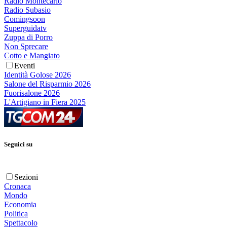
Radio Montecarlo
Radio Subasio
Comingsoon
Superguidatv
Zuppa di Porro
Non Sprecare
Cotto e Mangiato
Eventi
Identità Golose 2026
Salone del Risparmio 2026
Fuorisalone 2026
L'Artigiano in Fiera 2025
Seguici su
Sezioni
Cronaca
Mondo
Economia
Politica
Spettacolo